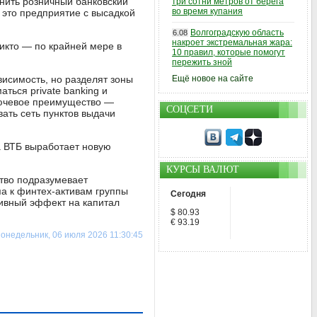
енить розничный банковский
три сотни метров от берега
во время купания
это предприятие с высадкой
Волгоградскую область
6.08
накроет экстремальная жара:
икто — по крайней мере в
10 правил, которые помогут
пережить зной
висимость, но разделят зоны
Ещё новое на сайте
ться private banking и
ключевое преимущество —
СОЦСЕТИ
ать сеть пунктов выдачи
а ВТБ выработает новую
КУРСЫ ВАЛЮТ
ство подразумевает
а к финтех-активам группы
Сегодня
тивный эффект на капитал
$ 80.93
€ 93.19
онедельник, 06 июля 2026 11:30:45