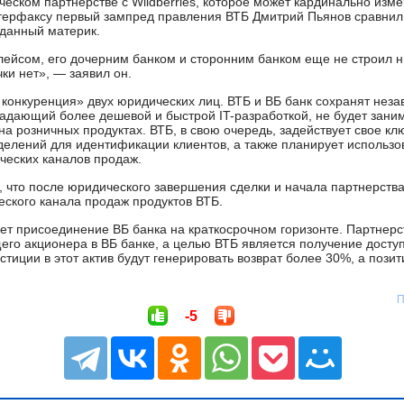
ческом партнерстве с Wildberries, которое может кардинально изм
терфаксу первый зампред правления ВТБ Дмитрий Пьянов сравнил 
данный материк.
ейсом, его дочерним банком и сторонним банком еще не строил н
ки нет», — заявил он.
конкуренция» двух юридических лиц. ВТБ и ВБ банк сохранят неза
ладающий более дешевой и быстрой IT-разработкой, не будет занима
на розничных продуктах. ВТБ, в свою очередь, задействует свое 
делений для идентификации клиентов, а также планирует использов
ических каналов продаж.
, что после юридического завершения сделки и начала партнерств
еского канала продаж продуктов ВТБ.
ет присоединение ВБ банка на краткосрочном горизонте. Партнер
го акционера в ВБ банке, а целью ВТБ является получение доступ
стиции в этот актив будут генерировать возврат более 30%, а пози
П
-5