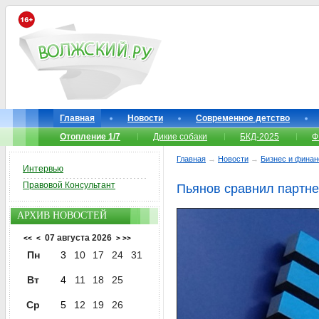
Главная
Новости
Современное детство
Отопление 1/7
Дикие собаки
БКД-2025
Ф
Главная
→
Новости
→
Бизнес и фина
Интервью
Правовой Консультант
Пьянов сравнил партне
АРХИВ НОВОСТЕЙ
07 августа 2026
<<
<
>
>>
Пн
3
10
17
24
31
Вт
4
11
18
25
Ср
5
12
19
26