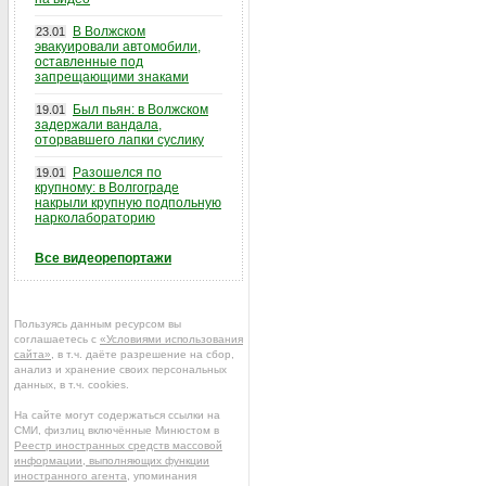
В Волжском
23.01
эвакуировали автомобили,
оставленные под
запрещающими знаками
Был пьян: в Волжском
19.01
задержали вандала,
оторвавшего лапки суслику
Разошелся по
19.01
крупному: в Волгограде
накрыли крупную подпольную
нарколабораторию
Все видеорепортажи
Пользуясь данным ресурсом вы
соглашаетесь с
«Условиями использования
сайта»
, в т.ч. даёте разрешение на сбор,
анализ и хранение своих персональных
данных, в т.ч. cookies.
На сайте могут содержаться ссылки на
СМИ, физлиц включённые Минюстом в
Реестр иностранных средств массовой
информации, выполняющих функции
иностранного агента
, упоминания