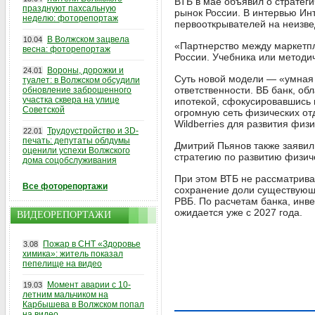
ВТБ в мае объявил о стратеги
празднуют пахсальную
рынок России. В интервью Ин
неделю: фоторепортаж
первооткрывателей на неизве
В Волжском зацвела
10.04
«Партнерство между маркетпл
весна: фоторепортаж
России. Учебника или методич
Вороны, дорожки и
24.01
Суть новой модели — «умная 
туалет: в Волжском обсудили
ответственности. ВБ банк, об
обновление заброшенного
участка сквера на улице
ипотекой, сфокусировавшись 
Советской
огромную сеть физических от
Wildberries для развития физ
Трудоустройство и 3D-
22.01
печать: депутаты облдумы
Дмитрий Пьянов также заявил
оценили успехи Волжского
стратегию по развитию физич
дома соцобслуживания
При этом ВТБ не рассматрива
Все фоторепортажи
сохранение доли существующе
РВБ. По расчетам банка, инве
ожидается уже с 2027 года.
ВИДЕОРЕПОРТАЖИ
Пожар в СНТ «Здоровье
3.08
химика»: житель показал
пепелище на видео
Момент аварии с 10-
19.03
летним мальчиком на
Карбышева в Волжском попал
на видео