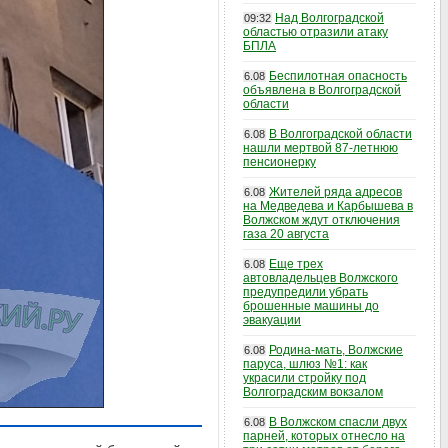
Над Волгоградской
09:32
областью отразили атаку
БПЛА
Беспилотная опасность
6.08
объявлена в Волгоградской
области
В Волгоградской области
6.08
нашли мертвой 87-летнюю
пенсионерку
Жителей ряда адресов
6.08
на Медведева и Карбышева в
Волжском ждут отключения
газа 20 августа
Еще трех
6.08
автовладельцев Волжского
предупредили убрать
брошенные машины до
эвакуации
Родина-мать, Волжские
6.08
паруса, шлюз №1: как
украсили стройку под
Волгоградским вокзалом
В Волжском спасли двух
6.08
парней, которых отнесло на