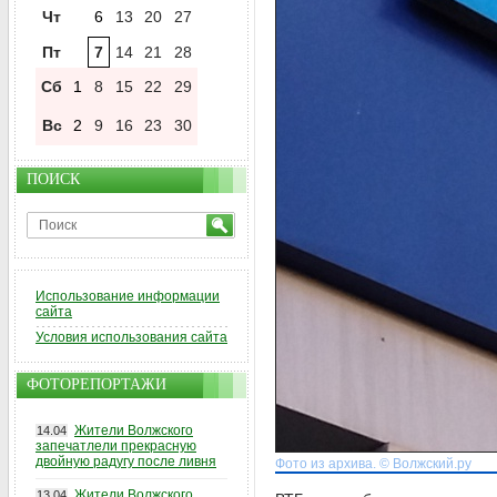
Чт
6
13
20
27
Пт
7
14
21
28
Сб
1
8
15
22
29
Вс
2
9
16
23
30
ПОИСК
Использование информации
сайта
Условия использования сайта
ФОТОРЕПОРТАЖИ
Жители Волжского
14.04
запечатлели прекрасную
двойную радугу после ливня
Фото из архива. © Волжский.ру
Жители Волжского
13.04