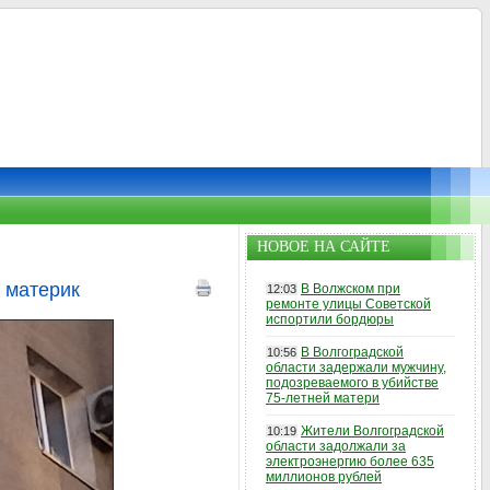
НОВОЕ НА САЙТЕ
 материк
В Волжском при
12:03
ремонте улицы Советской
испортили бордюры
В Волгоградской
10:56
области задержали мужчину,
подозреваемого в убийстве
75-летней матери
Жители Волгоградской
10:19
области задолжали за
электроэнергию более 635
миллионов рублей