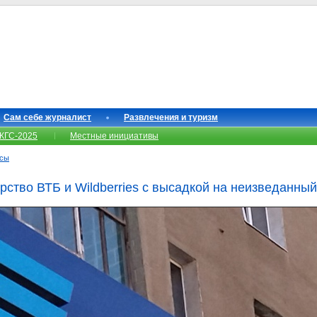
Сам себе журналист
Развлечения и туризм
КГС-2025
Местные инициативы
нсы
рство ВТБ и Wildberries с высадкой на неизведанный