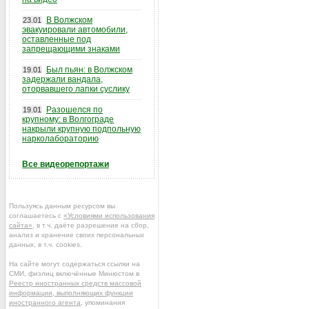
В Волжском
23.01
эвакуировали автомобили,
оставленные под
запрещающими знаками
Был пьян: в Волжском
19.01
задержали вандала,
оторвавшего лапки суслику
Разошелся по
19.01
крупному: в Волгограде
накрыли крупную подпольную
нарколабораторию
Все видеорепортажи
Пользуясь данным ресурсом вы
соглашаетесь с
«Условиями использования
сайта»
, в т.ч. даёте разрешение на сбор,
анализ и хранение своих персональных
данных, в т.ч. cookies.
На сайте могут содержаться ссылки на
СМИ, физлиц включённые Минюстом в
Реестр иностранных средств массовой
информации, выполняющих функции
иностранного агента
, упоминания