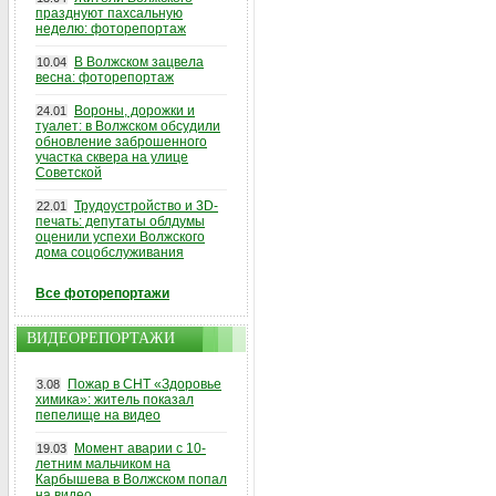
празднуют пахсальную
неделю: фоторепортаж
В Волжском зацвела
10.04
весна: фоторепортаж
Вороны, дорожки и
24.01
туалет: в Волжском обсудили
обновление заброшенного
участка сквера на улице
Советской
Трудоустройство и 3D-
22.01
печать: депутаты облдумы
оценили успехи Волжского
дома соцобслуживания
Все фоторепортажи
ВИДЕОРЕПОРТАЖИ
Пожар в СНТ «Здоровье
3.08
химика»: житель показал
пепелище на видео
Момент аварии с 10-
19.03
летним мальчиком на
Карбышева в Волжском попал
на видео