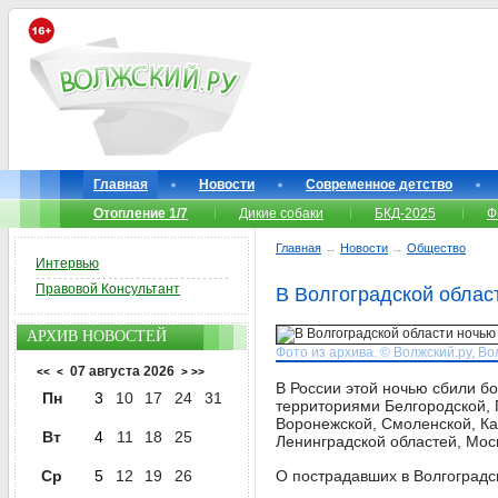
Главная
Новости
Современное детство
Отопление 1/7
Дикие собаки
БКД-2025
Ф
Главная
→
Новости
→
Общество
Интервью
Правовой Консультант
В Волгоградской облас
АРХИВ НОВОСТЕЙ
Фото из архива. © Волжский.ру, Во
07 августа 2026
<<
<
>
>>
В России этой ночью сбили б
Пн
3
10
17
24
31
территориями Белгородской, П
Воронежской, Смоленской, Кал
Вт
4
11
18
25
Ленинградской областей, Моск
Ср
5
12
19
26
О пострадавших в Волгоградс