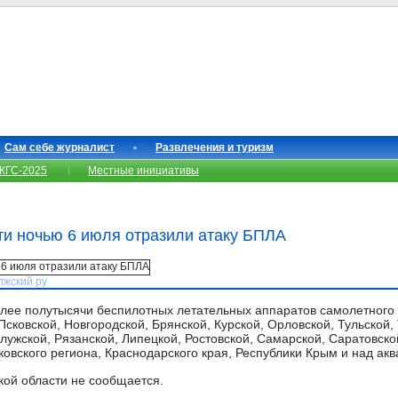
Сам себе журналист
Развлечения и туризм
КГС-2025
Местные инициативы
ти ночью 6 июля отразили атаку БПЛА
лжский ру
олее полутысячи беспилотных летательных аппаратов самолетного
сковской, Новгородской, Брянской, Курской, Орловской, Тульской,
ужской, Рязанской, Липецкой, Ростовской, Самарской, Саратовско
овского региона, Краснодарского края, Республики Крым и над акв
кой области не сообщается.