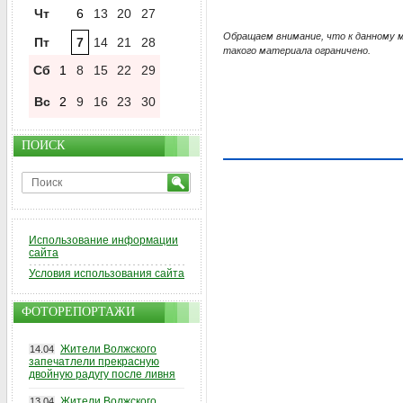
Чт
6
13
20
27
Обращаем внимание, что к данному 
Пт
7
14
21
28
такого материала ограничено.
Сб
1
8
15
22
29
Вс
2
9
16
23
30
ПОИСК
Использование информации
сайта
Условия использования сайта
ФОТОРЕПОРТАЖИ
Жители Волжского
14.04
запечатлели прекрасную
двойную радугу после ливня
Жители Волжского
13.04