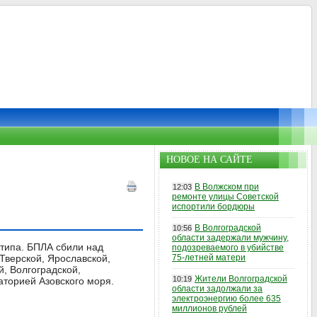
НОВОЕ НА САЙТЕ
В Волжском при
12:03
ремонте улицы Советской
испортили бордюры
В Волгоградской
10:56
области задержали мужчину,
 типа. БПЛА сбили над
подозреваемого в убийстве
 Тверской, Ярославской,
75-летней матери
й, Волгоградской,
Жители Волгоградской
10:19
аторией Азовского моря.
области задолжали за
электроэнергию более 635
миллионов рублей