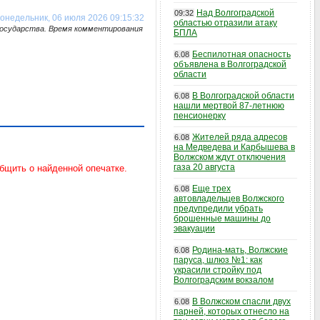
Над Волгоградской
09:32
онедельник, 06 июля 2026 09:15:32
областью отразили атаку
государства. Время комментирования
БПЛА
Беспилотная опасность
6.08
объявлена в Волгоградской
области
В Волгоградской области
6.08
нашли мертвой 87-летнюю
пенсионерку
Жителей ряда адресов
6.08
на Медведева и Карбышева в
Волжском ждут отключения
газа 20 августа
Еще трех
6.08
автовладельцев Волжского
предупредили убрать
брошенные машины до
эвакуации
Родина-мать, Волжские
6.08
паруса, шлюз №1: как
украсили стройку под
Волгоградским вокзалом
В Волжском спасли двух
6.08
парней, которых отнесло на