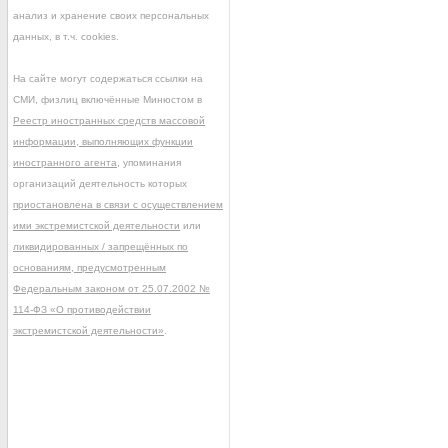
анализ и хранение своих персональных
данных, в т.ч. cookies.
На сайте могут содержаться ссылки на
СМИ, физлиц включённые Минюстом в
Реестр иностранных средств массовой
информации, выполняющих функции
иностранного агента
, упоминания
организаций деятельность которых
приостановлена в связи с осуществлением
ими экстремистской деятельности
или
ликвидированных / запрещённых по
основаниям, предусмотренным
Федеральным законом от 25.07.2002 №
114-ФЗ «О противодействии
экстремистской деятельности»
.