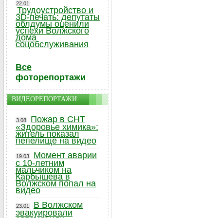
22.01
Трудоустройство и
3D-печать: депутаты
облдумы оценили
успехи Волжского
дома
соцобслуживания
Все
фоторепортажи
ВИДЕОРЕПОРТАЖИ
Пожар в СНТ
3.08
«Здоровье химика»:
житель показал
пепелище на видео
Момент аварии
19.03
с 10-летним
мальчиком на
Карбышева в
Волжском попал на
видео
В Волжском
23.01
эвакуировали