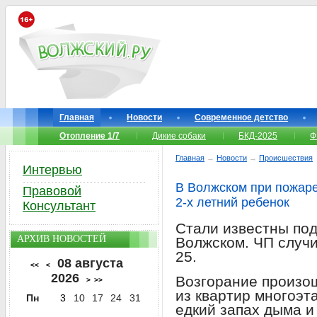
Главная
Новости
Современное детство
Отопление 1/7
Дикие собаки
БКД-2025
Ф
Главная
→
Новости
→
Происшествия
Интервью
В Волжском при пожаре
Правовой
2-х летний ребенок
Консультант
Стали известны по
АРХИВ НОВОСТЕЙ
Волжском. ЧП случи
25.
08 августа
<<
<
2026
Возгорание произош
>
>>
из квартир многоэт
Пн
3
10
17
24
31
едкий запах дыма и