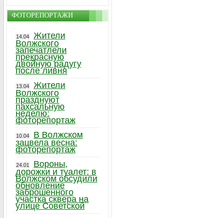
ФОТОРЕПОРТАЖИ
Жители
14.04
Волжского
запечатлели
прекрасную
двойную радугу
после ливня
Жители
13.04
Волжского
празднуют
пахсальную
неделю:
фоторепортаж
В Волжском
10.04
зацвела весна:
фоторепортаж
Вороны,
24.01
дорожки и туалет: в
Волжском обсудили
обновление
заброшенного
участка сквера на
улице Советской