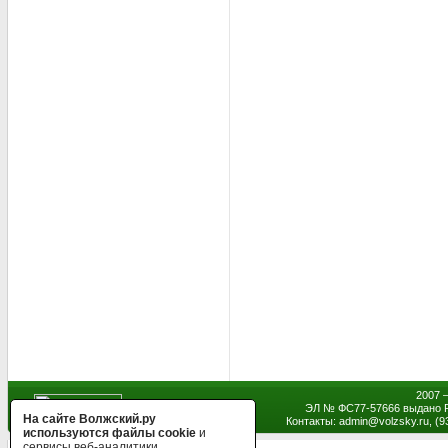
2007 
ЭЛ № ФС77-57666 выдано Р
На сайте Волжский.ру
Контакты: admin
@
volzsky.ru, (
используются файлы cookie
и
сервисы веб-аналитики