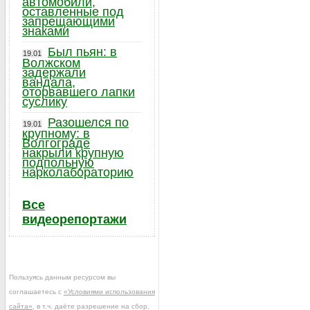
автомобили,
оставленные под
запрещающими
знаками
Был пьян: в
19.01
Волжском
задержали
вандала,
оторвавшего лапки
суслику
Разошелся по
19.01
крупному: в
Волгограде
накрыли крупную
подпольную
нарколабораторию
Все
видеорепортажи
Пользуясь данным ресурсом вы
соглашаетесь с
«Условиями использования
сайта»
, в т.ч. даёте разрешение на сбор,