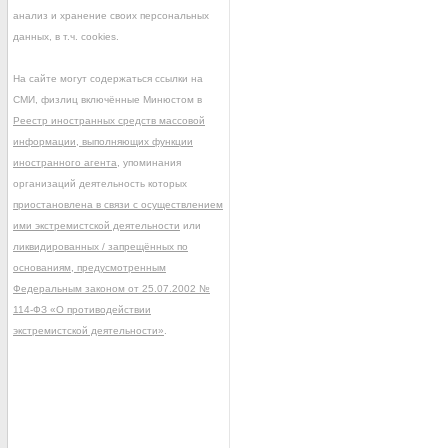
анализ и хранение своих персональных
данных, в т.ч. cookies.
На сайте могут содержаться ссылки на
СМИ, физлиц включённые Минюстом в
Реестр иностранных средств массовой
информации, выполняющих функции
иностранного агента
, упоминания
организаций деятельность которых
приостановлена в связи с осуществлением
ими экстремистской деятельности
или
ликвидированных / запрещённых по
основаниям, предусмотренным
Федеральным законом от 25.07.2002 №
114-ФЗ «О противодействии
экстремистской деятельности»
.