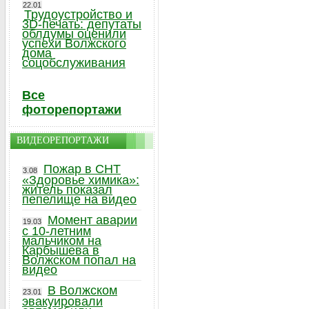
22.01
Трудоустройство и
3D-печать: депутаты
облдумы оценили
успехи Волжского
дома
соцобслуживания
Все
фоторепортажи
ВИДЕОРЕПОРТАЖИ
Пожар в СНТ
3.08
«Здоровье химика»:
житель показал
пепелище на видео
Момент аварии
19.03
с 10-летним
мальчиком на
Карбышева в
Волжском попал на
видео
В Волжском
23.01
эвакуировали