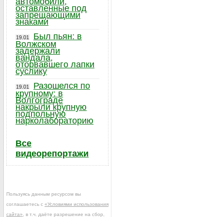
автомобили,
оставленные под
запрещающими
знаками
Был пьян: в
19.01
Волжском
задержали
вандала,
оторвавшего лапки
суслику
Разошелся по
19.01
крупному: в
Волгограде
накрыли крупную
подпольную
нарколабораторию
Все
видеорепортажи
Пользуясь данным ресурсом вы
соглашаетесь с
«Условиями использования
сайта»
, в т.ч. даёте разрешение на сбор,