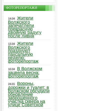
ФОТОРЕПОРТАЖИ
Жители
14.04
Волжского
запечатлели
прекрасную
двойную радугу
после ливня
Жители
13.04
Волжского
празднуют
пахсальную
неделю:
фоторепортаж
В Волжском
10.04
зацвела весна:
фоторепортаж
Вороны,
24.01
дорожки и туалет: в
Волжском обсудили
обновление
заброшенного
участка сквера на
улице Советской