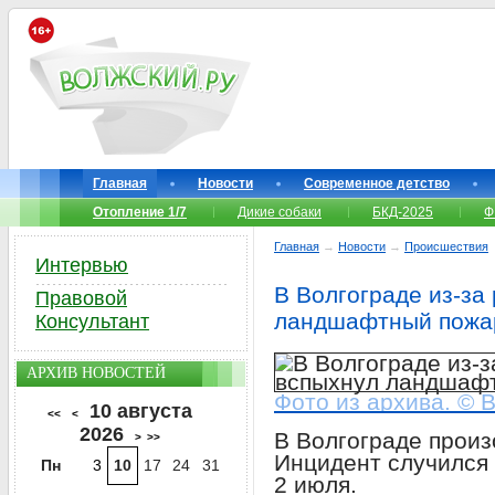
Главная
Новости
Современное детство
Отопление 1/7
Дикие собаки
БКД-2025
Ф
Главная
→
Новости
→
Происшествия
Интервью
В Волгограде из-за
Правовой
ландшафтный пожа
Консультант
АРХИВ НОВОСТЕЙ
Фото из архива. © 
10 августа
<<
<
2026
В Волгограде прои
>
>>
Инцидент случился
Пн
3
10
17
24
31
2 июля.