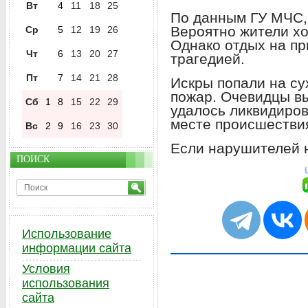
Вт
4
11
18
25
По данным ГУ МЧС, 
Вероятно жители х
Ср
5
12
19
26
Однако отдых на пр
Чт
6
13
20
27
трагедией.
Пт
7
14
21
28
Искры попали на су
пожар. Очевидцы в
Сб
1
8
15
22
29
удалось ликвидиров
месте происшествия
Вс
2
9
16
23
30
Если нарушителей н
ПОИСК
Использование
информации сайта
Условия
использования
сайта