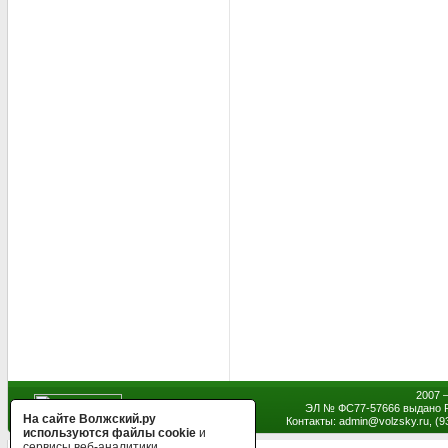
2007 
ЭЛ № ФС77-57666 выдано Р
На сайте Волжский.ру
Контакты: admin
@
volzsky.ru, (
используются файлы cookie
и
сервисы веб-аналитики