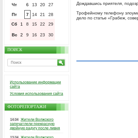
Дождавшись приятеля, подоз
Чт
6
13
20
27
Трофейному телефону злоумы
Пт
7
14
21
28
дело по статье «Грабеж, сов
Сб
1
8
15
22
29
Вс
2
9
16
23
30
ПОИСК
Использование информации
сайта
Условия использования сайта
ФОТОРЕПОРТАЖИ
Жители Волжского
14.04
запечатлели прекрасную
двойную радугу после ливня
Жители Волжского
13.04