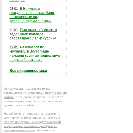
В Волжском
23.01
эвакуировали автомобили,
оставленные под
запрещающими знаками
Был пьян: в Волжском
19.01
задержали вандала,
оторвавшего лапки суслику
Разошелся по
19.01
крупному: в Волгограде
накрыли крупную подпольную
нарколабораторию
Все видеорепортажи
Пользуясь данным ресурсом вы
соглашаетесь с
«Условиями использования
сайта»
, в т.ч. даёте разрешение на сбор,
анализ и хранение своих персональных
данных, в т.ч. cookies.
На сайте могут содержаться ссылки на
СМИ, физлиц включённые Минюстом в
Реестр иностранных средств массовой
информации, выполняющих функции
иностранного агента
, упоминания