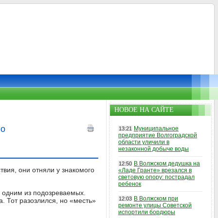
НОВОЕ НА САЙТЕ
го
Муниципальное
13:21
предприятие Волгоградской
области уличили в
незаконной добыче воды
В Волжском дедушка на
12:50
твия, они отняли у знакомого
«Ладе Гранте» врезался в
световую опору: пострадал
ребенок
с одним из подозреваемых.
В Волжском при
12:03
. Тот разозлился, но «месть»
ремонте улицы Советской
испортили бордюры