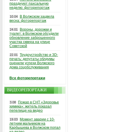
празднуют пахсальную
неделю: фоторепортаж
В Волжском зацвела
10.04
весна: фоторепортаж
Вороны, дорожки и
24.01
туалет: в Волжском обсудили
обновление заброшенного
участка сквера на улице
Советской
Трудоустройство и 3D-
22.01
печать: депутаты облдумы
оценили успехи Волжского
дома соцобслуживания
Все фоторепортажи
ВИДЕОРЕПОРТАЖИ
Пожар в СНТ «Здоровье
3.08
химика»: житель показал
пепелище на видео
Момент аварии с 10-
19.03
летним мальчиком на
Карбышева в Волжском попал
на видео