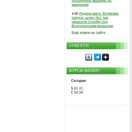
брошенные машины до
эвакуации
Родина-мать, Волжские
6.08
паруса, шлюз №1: как
украсили стройку под
Волгоградским вокзалом
Ещё новое на сайте
СОЦСЕТИ
КУРСЫ ВАЛЮТ
Сегодня
$ 81.41
€ 94.06