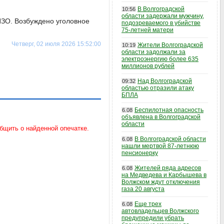
В Волгоградской
10:56
области задержали мужчину,
ИЗО. Возбуждено уголовное
подозреваемого в убийстве
75-летней матери
Четверг, 02 июля 2026 15:52:00
Жители Волгоградской
10:19
области задолжали за
электроэнергию более 635
миллионов рублей
Над Волгоградской
09:32
областью отразили атаку
БПЛА
Беспилотная опасность
6.08
объявлена в Волгоградской
области
В Волгоградской области
6.08
нашли мертвой 87-летнюю
пенсионерку
Жителей ряда адресов
6.08
на Медведева и Карбышева в
Волжском ждут отключения
газа 20 августа
Еще трех
6.08
автовладельцев Волжского
предупредили убрать