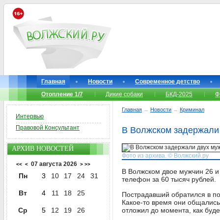
Главная
Новости
Современное детство
Отопление 1/7
Дикие собаки
БКД-2025
Ф
Главная
→
Новости
→
Криминал
Интервью
Правовой Консультант
В Волжском задержали 
АРХИВ НОВОСТЕЙ
Фото из архива. © Волжский.ру
07 августа 2026
<<
<
>
>>
В Волжском двое мужчин 26 и 
Пн
3
10
17
24
31
телефон за 60 тысяч рублей.
Вт
4
11
18
25
Пострадавший обратился в по
Какое-то время они общались
Ср
5
12
19
26
отложил до момента, как буде