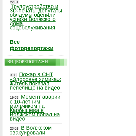
22.01
Трудоустройство и
3D-печать: депутаты
облдумы оценили
успехи Волжского
дома
соцобслуживания
Все
фоторепортажи
ВИДЕОРЕПОРТАЖИ
Пожар в СНТ
3.08
«Здоровье химика»:
житель показал
пепелище на видео
Момент аварии
19.03
с 10-летним
мальчиком на
Карбышева в
Волжском попал на
видео
В Волжском
23.01
эвакуировали