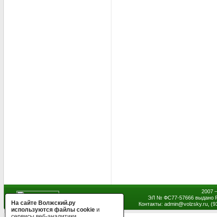
2007 
ЭЛ № ФС77-57666 выдано Р
На сайте Волжский.ру
Контакты: admin
@
volzsky.ru, (
используются файлы cookie
и
сервисы веб-аналитики