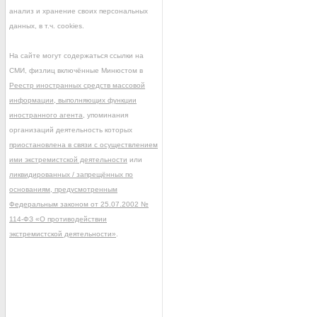
анализ и хранение своих персональных
данных, в т.ч. cookies.
На сайте могут содержаться ссылки на
СМИ, физлиц включённые Минюстом в
Реестр иностранных средств массовой
информации, выполняющих функции
иностранного агента
, упоминания
организаций деятельность которых
приостановлена в связи с осуществлением
ими экстремистской деятельности
или
ликвидированных / запрещённых по
основаниям, предусмотренным
Федеральным законом от 25.07.2002 №
114-ФЗ «О противодействии
экстремистской деятельности»
.