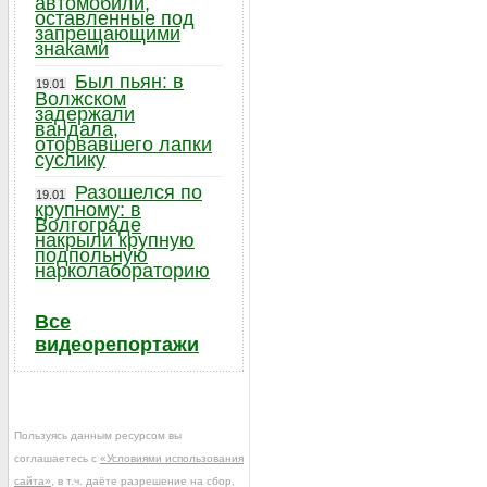
автомобили,
оставленные под
запрещающими
знаками
Был пьян: в
19.01
Волжском
задержали
вандала,
оторвавшего лапки
суслику
Разошелся по
19.01
крупному: в
Волгограде
накрыли крупную
подпольную
нарколабораторию
Все
видеорепортажи
Пользуясь данным ресурсом вы
соглашаетесь с
«Условиями использования
сайта»
, в т.ч. даёте разрешение на сбор,