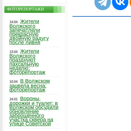
ФОТОРЕПОРТАЖИ
Жители
14.04
Волжского
запечатлели
прекрасную
двойную радугу
после ливня
Жители
13.04
Волжского
празднуют
пахсальную
неделю:
фоторепортаж
В Волжском
10.04
зацвела весна:
фоторепортаж
Вороны,
24.01
дорожки и туалет: в
Волжском обсудили
обновление
заброшенного
участка сквера на
улице Советской