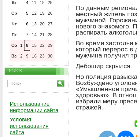
Вт
4
11
18
25
По данным региона
местный житель поз
Ср
5
12
19
26
мужчиной. Горожани
Чт
6
13
20
27
нового знакомого. 
распивать алкоголь
Пт
7
14
21
28
Во время застолья 
Сб
1
8
15
22
29
который перерос в 
мужчина получил тр
Вс
2
9
16
23
30
Дебошир скрылся.
ПОИСК
Но полиция разыск
Возбуждено уголовн
«Умышленное причи
здоровью». В отно
избрали меру пресе
Использование
стражей.
информации сайта
Условия
использования
сайта