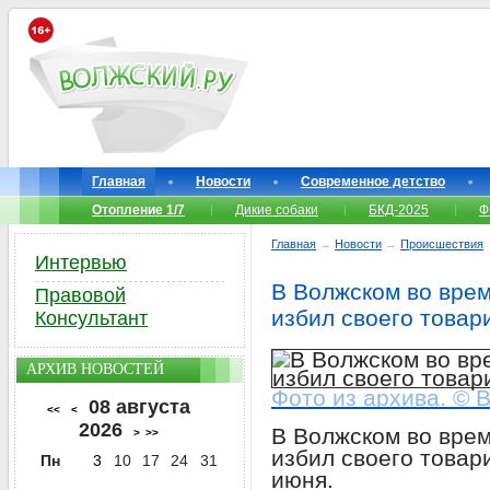
Главная
Новости
Современное детство
Отопление 1/7
Дикие собаки
БКД-2025
Ф
Главная
→
Новости
→
Происшествия
Интервью
В Волжском во вре
Правовой
избил своего това
Консультант
АРХИВ НОВОСТЕЙ
Фото из архива. © 
08 августа
<<
<
2026
В Волжском во вре
>
>>
избил своего товар
Пн
3
10
17
24
31
июня.