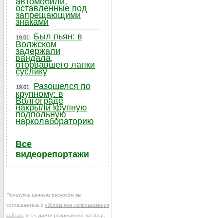
автомобили,
оставленные под
запрещающими
знаками
Был пьян: в
19.01
Волжском
задержали
вандала,
оторвавшего лапки
суслику
Разошелся по
19.01
крупному: в
Волгограде
накрыли крупную
подпольную
нарколабораторию
Все
видеорепортажи
Пользуясь данным ресурсом вы
соглашаетесь с
«Условиями использования
сайта»
, в т.ч. даёте разрешение на сбор,