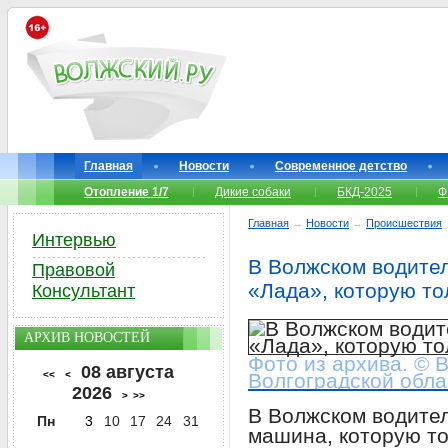
Главная
Новости
Современное детство
Отопление 1/7
Дикие собаки
БКД-2025
Ф
Главная
→
Новости
→
Происшествия
Интервью
В Волжском водител
Правовой
«Лада», которую то
Консультант
АРХИВ НОВОСТЕЙ
Фото из архива. © 
08 августа
<<
<
Волгоградской обла
2026
>
>>
В Волжском водител
Пн
3
10
17
24
31
машина, которую то