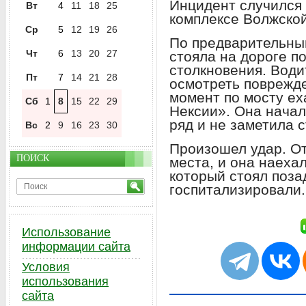
Инцидент случился
Вт
4
11
18
25
комплексе Волжско
Ср
5
12
19
26
По предварительны
Чт
6
13
20
27
стояла на дороге п
столкновения. Води
Пт
7
14
21
28
осмотреть поврежде
момент по мосту е
Сб
1
8
15
22
29
Нексии». Она начал
ряд и не заметила 
Вс
2
9
16
23
30
Произошел удар. От
ПОИСК
места, и она наеха
который стоял поза
госпитализировали.
Использование
информации сайта
Условия
использования
сайта