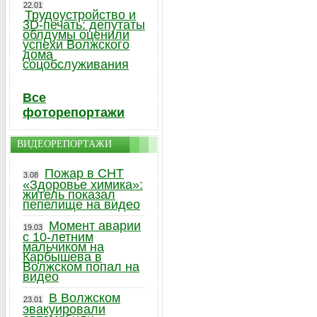
22.01
Трудоустройство и
3D-печать: депутаты
облдумы оценили
успехи Волжского
дома
соцобслуживания
Все
фоторепортажи
ВИДЕОРЕПОРТАЖИ
Пожар в СНТ
3.08
«Здоровье химика»:
житель показал
пепелище на видео
Момент аварии
19.03
с 10-летним
мальчиком на
Карбышева в
Волжском попал на
видео
В Волжском
23.01
эвакуировали