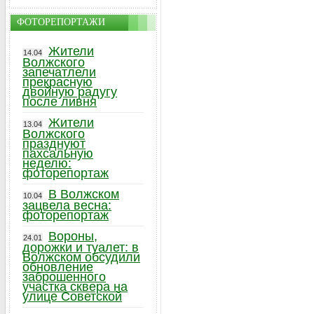
ФОТОРЕПОРТАЖИ
Жители
14.04
Волжского
запечатлели
прекрасную
двойную радугу
после ливня
Жители
13.04
Волжского
празднуют
пахсальную
неделю:
фоторепортаж
В Волжском
10.04
зацвела весна:
фоторепортаж
Вороны,
24.01
дорожки и туалет: в
Волжском обсудили
обновление
заброшенного
участка сквера на
улице Советской