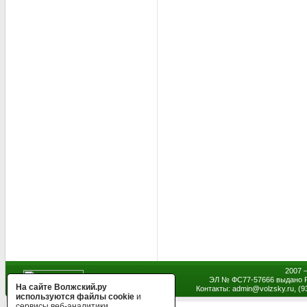
2007 
ЭЛ № ФС77-57666 выдано Р
На сайте Волжский.ру
Контакты: admin
@
volzsky.ru, (
используются файлы cookie
и
сервисы веб-аналитики