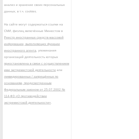
анализ и хранение своих персональных
данных, в т.ч. cookies.
На сайте могут содержаться ссылки на
СМИ, физлиц включённые Минюстом в
Реестр иностранных средств массовой
информации, выполняющих функции
иностранного агента
, упоминания
организаций деятельность которых
приостановлена в связи с осуществлением
ими экстремистской деятельности
или
ликвидированных / запрещённых по
основаниям, предусмотренным
Федеральным законом от 25.07.2002 №
114-ФЗ «О противодействии
экстремистской деятельности»
.