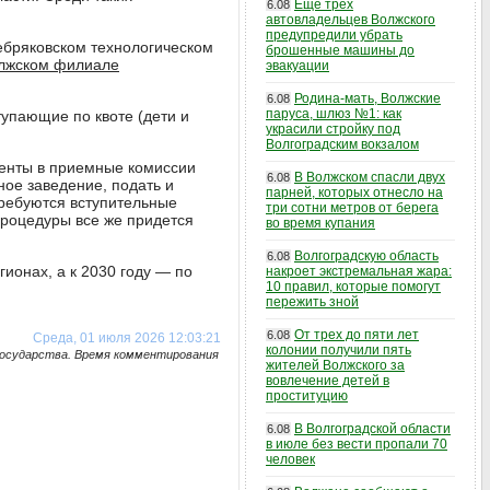
Еще трех
6.08
автовладельцев Волжского
предупредили убрать
ебряковском технологическом
брошенные машины до
лжском филиале
эвакуации
Родина-мать, Волжские
6.08
паруса, шлюз №1: как
упающие по квоте (дети и
украсили стройку под
Волгоградским вокзалом
менты в приемные комиссии
В Волжском спасли двух
6.08
ное заведение, подать и
парней, которых отнесло на
требуются вступительные
три сотни метров от берега
процедуры все же придется
во время купания
Волгоградскую область
6.08
ионах, а к 2030 году — по
накроет экстремальная жара:
10 правил, которые помогут
пережить зной
От трех до пяти лет
6.08
Среда, 01 июля 2026 12:03:21
колонии получили пять
государства. Время комментирования
жителей Волжского за
вовлечение детей в
проституцию
В Волгоградской области
6.08
в июле без вести пропали 70
человек