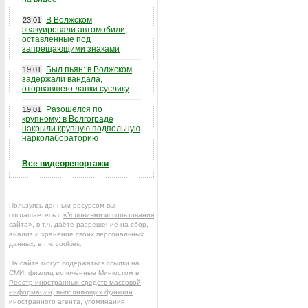
В Волжском
23.01
эвакуировали автомобили,
оставленные под
запрещающими знаками
Был пьян: в Волжском
19.01
задержали вандала,
оторвавшего лапки суслику
Разошелся по
19.01
крупному: в Волгограде
накрыли крупную подпольную
нарколабораторию
Все видеорепортажи
Пользуясь данным ресурсом вы
соглашаетесь с
«Условиями использования
сайта»
, в т.ч. даёте разрешение на сбор,
анализ и хранение своих персональных
данных, в т.ч. cookies.
На сайте могут содержаться ссылки на
СМИ, физлиц включённые Минюстом в
Реестр иностранных средств массовой
информации, выполняющих функции
иностранного агента
, упоминания