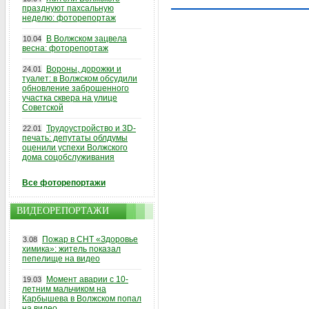
празднуют пахсальную
неделю: фоторепортаж
В Волжском зацвела
10.04
весна: фоторепортаж
Вороны, дорожки и
24.01
туалет: в Волжском обсудили
обновление заброшенного
участка сквера на улице
Советской
Трудоустройство и 3D-
22.01
печать: депутаты облдумы
оценили успехи Волжского
дома соцобслуживания
Все фоторепортажи
ВИДЕОРЕПОРТАЖИ
Пожар в СНТ «Здоровье
3.08
химика»: житель показал
пепелище на видео
Момент аварии с 10-
19.03
летним мальчиком на
Карбышева в Волжском попал
на видео