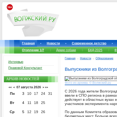
Главная
Новости
Современное детство
Отопление 1/7
Дикие собаки
БКД-2025
Ф
Главная
→
Новости
→
Образование
Интервью
Правовой Консультант
Выпускники из Волгогр
АРХИВ НОВОСТЕЙ
Фото из архива. © Волжский.ру
07 августа 2026
<<
<
>
>>
С 2026 года жители Волгоград
Пн
3
10
17
24
31
ввели в СПО региона в рамка
действует в областных вузах 
Вт
4
11
18
25
участников эксперимента нар
Ср
5
12
19
26
По данным Комитета образова
бюджетных мест. Больше всег