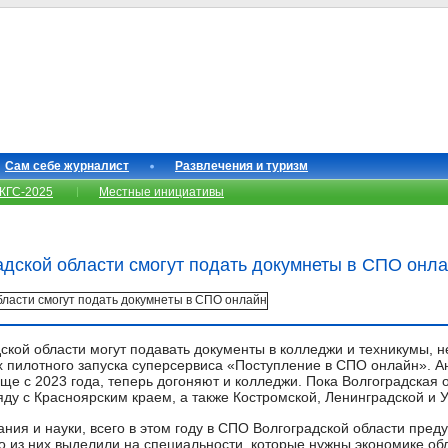
Сам себе журналист
Развлечения и туризм
КГС-2025
Местные инициативы
адской области смогут подать докумнеты в СПО онл
ской области могут подавать документы в колледжи и техникумы, н
х пилотного запуска суперсервиса «Поступление в СПО онлайн». А
еще с 2023 года, теперь догоняют и колледжи. Пока Волгоградская о
яду с Красноярским краем, а также Костромской, Ленинградской и 
ния и науки, всего в этом году в СПО Волгоградской области пред
о из них выделили на специальности, которые нужны экономике обл