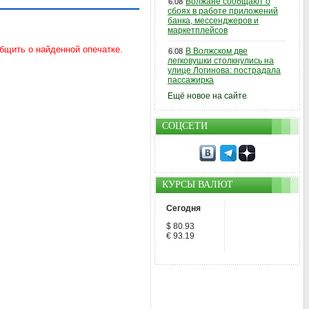
Волжане сообщают о
6.08
сбоях в работе приложений
банка, мессенджеров и
маркетплейсов
В Волжском две
6.08
легковушки столкнулись на
улице Логинова: пострадала
пассажирка
Ещё новое на сайте
СОЦСЕТИ
КУРСЫ ВАЛЮТ
Сегодня
$ 80.93
€ 93.19