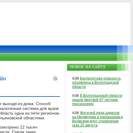
НОВОЕ НА САЙТЕ
айн
Беспилотная опасность
6.08
объявлена в Волгоградской
области
В Волгоградской области
6.08
нашли мертвой 87-летнюю
е выходя из дома. Способ
пенсионерку
налогичная система для вузов
бласть одна из пяти регионов-
Жителей ряда адресов
6.08
на Медведева и Карбышева в
Ульяновской областями.
Волжском ждут отключения
газа 20 августа
усмотрено 12 тысяч
асти. Среди таких