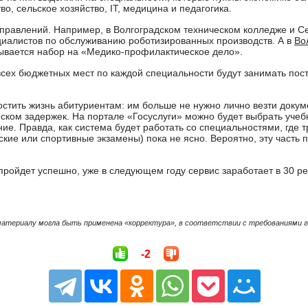
о, сельское хозяйство, IT, медицина и педагогика.
аправлений. Например, в Волгоградском техническом колледже и С
ециалистов по обслуживанию роботизированных производств. А в
Во
ывается набор на «Медико-профилактическое дело».
сех бюджетных мест по каждой специальности будут занимать пост
стить жизнь абитуриентам: им больше не нужно лично везти доку
иском задержек. На портале «Госуслуги» можно будет выбрать учеб
ие. Правда, как система будет работать со специальностями, где 
кие или спортивные экзамены) пока не ясно. Вероятно, эту часть 
пройдет успешно, уже в следующем году сервис заработает в 30 рег
материалу могла быть применена «корректура», в соответствии с требованиями 
-2