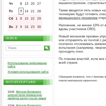
машиностроение, строительств
Чт
6
13
20
27
Также вводятся пять новых н
Пт
7
14
21
28
техникуме будут готовить сп
медицинского техникума
откр
Сб
1
8
15
22
29
Напомним, не менее 10% от в
Вс
2
9
16
23
30
вдовы участников СВО).
Новый механизм призван упро
ПОИСК
или отправлять их почтой с р
поэтапно отслеживать заявлен
испытания (например, творчес
проходить очно.
По планам властей, если все 
всей стране.
Использование информации
сайта
Условия использования сайта
Обращаем внимание, что к данному 
такого материала ограничено.
ФОТОРЕПОРТАЖИ
Жители Волжского
14.04
запечатлели прекрасную
двойную радугу после ливня
Жители Волжского
13.04