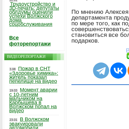
22.01
Трудоустройство и
3D-печать: депутаты
По мнению Алексея
облдумы оценили
успехи Волжского
департамента проду
дома
по мере того, как п
соцобслуживания
совершенствоваться
становиться все бо
Все
подарков.
фоторепортажи
В
ВИДЕОРЕПОРТАЖИ
Пожар в СНТ
3.08
«Здоровье химика»:
житель показал
пепелище на видео
Момент аварии
19.03
с 10-летним
мальчиком на
Карбышева в
Волжском попал на
видео
В Волжском
23.01
эвакуировали
автомобили,