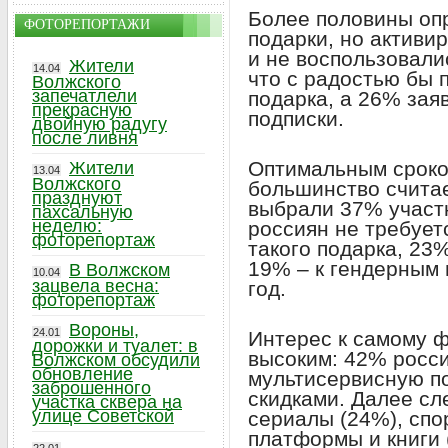
Более половины оп
ФОТОРЕПОРТАЖИ
подарки, но активи
и не воспользовали
Жители
14.04
что с радостью бы 
Волжского
запечатлели
подарка, а 26% зая
прекрасную
подписки.
двойную радугу
после ливня
Оптимальным сроко
Жители
13.04
Волжского
большинство считае
празднуют
выбрали 37% участ
пахсальную
неделю:
россиян не требует
фоторепортаж
такого подарка, 23
19% – к гендерным 
В Волжском
10.04
зацвела весна:
год.
фоторепортаж
Вороны,
24.01
Интерес к самому ф
дорожки и туалет: в
высоким: 42% росси
Волжском обсудили
обновление
мультисервисную по
заброшенного
скидками. Далее сл
участка сквера на
улице Советской
сериалы (24%), спо
платформы и книги 