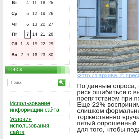
Вт
4
11
18
25
Ср
5
12
19
26
Чт
6
13
20
27
Пт
7
14
21
28
Сб
1
8
15
22
29
Вс
2
9
16
23
30
ПОИСК
Фото из архива. © пре
По данным опроса,
риск ошибиться с 
препятствием при п
Использование
Еще 22% восприним
информации сайта
слишком формальны
торжественно вруча
Условия
пятый опрошенный 
использования
для того, чтобы под
сайта