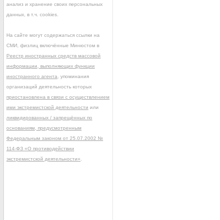
анализ и хранение своих персональных
данных, в т.ч. cookies.
На сайте могут содержаться ссылки на
СМИ, физлиц включённые Минюстом в
Реестр иностранных средств массовой
информации, выполняющих функции
иностранного агента
, упоминания
организаций деятельность которых
приостановлена в связи с осуществлением
ими экстремистской деятельности
или
ликвидированных / запрещённых по
основаниям, предусмотренным
Федеральным законом от 25.07.2002 №
114-ФЗ «О противодействии
экстремистской деятельности»
.