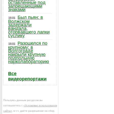
оставленные под
запрещающими
знаками
Был пьян: в
19.01
Волжском
задержали
вандала,
оторвавшего лапки
суслику
Разошелся по
19.01
крупному: в
Волгограде
накрыли крупную
подпольную
нарколабораторию
Все
видеорепортажи
Пользуясь данным ресурсом вы
соглашаетесь с
«Условиями использования
сайта»
, в т.ч. даёте разрешение на сбор,