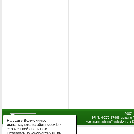
2007 
ЭЛ № ФС77-57666 выдано Р
На сайте Волжский.ру
Контакты: admin
@
volzsky.ru, (
используются файлы cookie
и
сервисы веб-аналитики
Оставаясь на www.volzsky.ru, вы