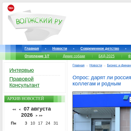
Главная
Новости
Современное детство
Отопление 1/7
Дикие собаки
БКД-2025
Ф
Главная
→
Новости
→
Бизнес и фина
Интервью
Опрос: дарят ли росси
Правовой
коллегам и родным
Консультант
АРХИВ НОВОСТЕЙ
07 августа
<<
<
2026
>
>>
Пн
3
10
17
24
31