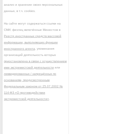
анализ и хранение своих персональных
данных, в т.ч. cookies.
На сайте могут содержаться ссылки на
СМИ, физлиц включённые Минюстом в
Реестр иностранных средств массовой
информации, выполняющих функции
иностранного агента
, упоминания
организаций деятельность которых
приостановлена в связи с осуществлением
ими экстремистской деятельности
или
ликвидированных / запрещённых по
основаниям, предусмотренным
Федеральным законом от 25.07.2002 №
114-ФЗ «О противодействии
экстремистской деятельности»
.