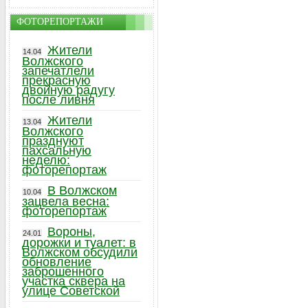
ФОТОРЕПОРТАЖИ
Жители
14.04
Волжского
запечатлели
прекрасную
двойную радугу
после ливня
Жители
13.04
Волжского
празднуют
пахсальную
неделю:
фоторепортаж
В Волжском
10.04
зацвела весна:
фоторепортаж
Вороны,
24.01
дорожки и туалет: в
Волжском обсудили
обновление
заброшенного
участка сквера на
улице Советской