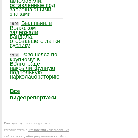
автомобили,
оставленные под
запрещающими
знаками
Был пьян: в
19.01
Волжском
задержали
вандала,
оторвавшего лапки
суслику
Разошелся по
19.01
крупному: в
Волгограде
накрыли крупную
подпольную
нарколабораторию
Все
видеорепортажи
Пользуясь данным ресурсом вы
соглашаетесь с
«Условиями использования
сайта»
, в т.ч. даёте разрешение на сбор,