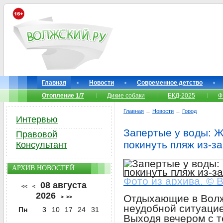
Главная
Новости
Современное детство
Отопление 1/7
Дикие собаки
БКД-2025
Ф
Главная
→
Новости
→
Город
Интервью
Запертые у воды: Ж
Правовой
покинуть пляж из-з
Консультант
АРХИВ НОВОСТЕЙ
Фото из архива. © 
08 августа
<<
<
2026
Отдыхающие в Волж
>
>>
неудобной ситуацие
Пн
3
10
17
24
31
Выходя вечером с 