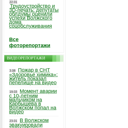
22.01
Трудоустройство и
3D-печать: депутаты
облдумы оценили
успехи Волжского
дома
соцобслуживания
Все
фоторепортажи
ВИДЕОРЕПОРТАЖИ
Пожар в СНТ
3.08
«Здоровье химика»:
житель показал
пепелище на видео
Момент аварии
19.03
с 10-летним
мальчиком на
Карбышева в
Волжском попал на
видео
В Волжском
23.01
эвакуировали