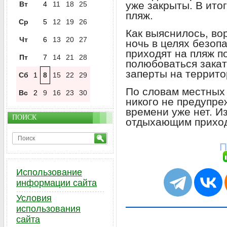
уже закрыты. В ито
Вт
4
11
18
25
пляж.
Ср
5
12
19
26
Как выяснилось, во
Чт
6
13
20
27
ночь в целях безоп
приходят на пляж п
Пт
7
14
21
28
полюбоваться закат
заперты на террито
Сб
1
8
15
22
29
По словам местных 
Вс
2
9
16
23
30
никого не предупре
времени уже нет. И
ПОИСК
отдыхающим приход
П
Использование
информации сайта
Условия
использования
сайта