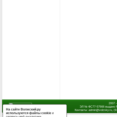
2007 
ЭЛ № ФС77-57666 выдано Р
На сайте Волжский.ру
Контакты: admin
@
volzsky.ru, (
используются файлы cookie
и
сервисы веб-аналитики