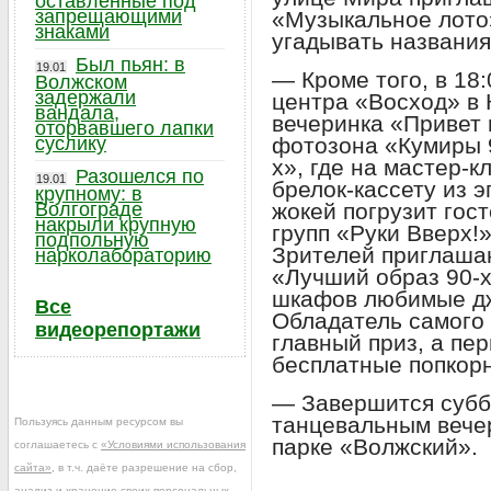
оставленные под
запрещающими
«Музыкальное лото
знаками
угадывать названия
Был пьян: в
19.01
— Кроме того, в 18
Волжском
задержали
центра «Восход» в 
вандала,
вечеринка «Привет 
оторвавшего лапки
суслику
фотозона «Кумиры 9
х», где на мастер-к
Разошелся по
19.01
брелок-кассету из 
крупному: в
Волгограде
жокей погрузит гос
накрыли крупную
групп «Руки Вверх!
подпольную
Зрителей приглашаю
нарколабораторию
«Лучший образ 90-х
шкафов любимые дж
Все
Обладатель самого 
видеорепортажи
главный приз, а пе
бесплатные попкорн
— Завершится субб
танцевальным вече
Пользуясь данным ресурсом вы
парке «Волжский».
соглашаетесь с
«Условиями использования
сайта»
, в т.ч. даёте разрешение на сбор,
анализ и хранение своих персональных