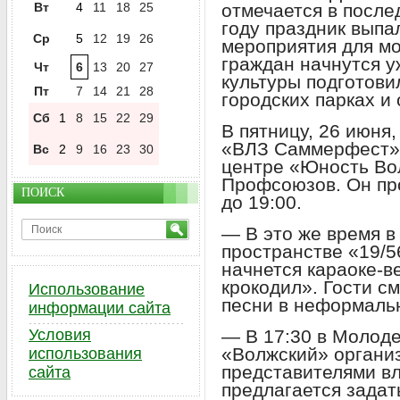
Вт
4
11
18
25
отмечается в после
году праздник выпа
Ср
5
12
19
26
мероприятия для мо
граждан начнутся у
Чт
6
13
20
27
культуры подготов
Пт
7
14
21
28
городских парках и
Сб
1
8
15
22
29
В пятницу, 26 июня
«ВЛЗ Саммерфест» 
Вс
2
9
16
23
30
центре «Юность Во
Профсоюзов. Он про
ПОИСК
до 19:00.
— В это же время в
пространстве «19/
начнется караоке-
крокодил». Гости с
Использование
песни в неформаль
информации сайта
Условия
— В 17:30 в Молод
«Волжский» организ
использования
представителями в
сайта
предлагается зада