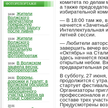
комитета по делам 
ФОТОРЕПОРТАЖИ
а также председат
избирательной коми
Жители
14.04
Волжского
— В 18:00 там же, 
запечатлели
прекрасную
начнется «Зачетный
двойную радугу
Интеллектуальная 
после ливня
летней сессии.
Жители
13.04
Волжского
— Любители авторс
празднуют
завершить вечер в
пахсальную
неделю:
«Октябрь» на Стали
фоторепортаж
здесь начнется пок
открытым небом. В
В Волжском
10.04
зацвела весна:
предварительная ре
фоторепортаж
В субботу, 27 июня
Вороны,
24.01
продолжится с утра
дорожки и туалет: в
Волжском обсудили
стартует фестиваль
обновление
Организаторы приг
заброшенного
профессионалов и 
участка сквера на
улице Советской
составе трех участн
Предусмотрены возр
22.01