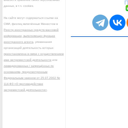
П
данных, в т.ч. cookies.
На сайте могут содержаться ссылки на
СМИ, физлиц включённые Минюстом в
Реестр иностранных средств массовой
информации, выполняющих функции
иностранного агента
, упоминания
организаций деятельность которых
приостановлена в связи с осуществлением
ими экстремистской деятельности
или
ликвидированных / запрещённых по
основаниям, предусмотренным
Федеральным законом от 25.07.2002 №
114-ФЗ «О противодействии
экстремистской деятельности»
.