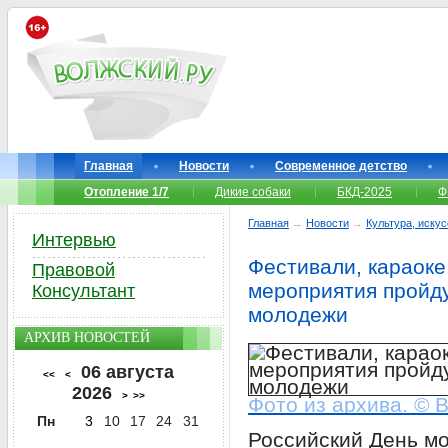
Главная
Новости
Современное детство
Отопление 1/7
Дикие собаки
БКД-2025
Ф
Главная
→
Новости
→
Культура, иску
Интервью
Фестивали, караоке,
Правовой
мероприятия пройду
Консультант
молодежи
АРХИВ НОВОСТЕЙ
06 августа
<<
<
2026
>
>>
Фото из архива. © 
Пн
3
10
17
24
31
Российский День м