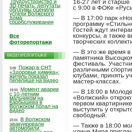
16-27 лет и старше 
Трудоустройство и
3D-печать: депутаты
с 9:00 в ФОКе «Русь
облдумы оценили
успехи Волжского
— В 17:00 парк «Но
дома
соцобслуживания
программу «Стильн
Гостей ждут интера
конкурсы, а также 
Все
творческих коллект
фоторепортажи
— В это же время в
ВИДЕОРЕПОРТАЖИ
памятника Высоцко
фестиваль. Участни
Пожар в СНТ
различными спорти
3.08
«Здоровье химика»:
клубами, принять у
житель показал
пепелище на видео
мастер-классах.
Момент аварии
19.03
— В 18:00 в Молод
с 10-летним
«Волжский» откроют
мальчиком на
Карбышева в
первом квартирник
Волжском попал на
выступить у открыт
видео
свободный.
В Волжском
23.01
эвакуировали
— Также в 18:00 м
автомобили,
улице Мира приглаш