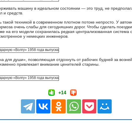
ерживать машину в идеальном состоянии — это труд, не предпола
л и средств.
ь такой техникой в современном плотном потоке непросто. У автомо
ормоза очень слабы для сегодняшних дорог. Чтобы сделать поездк
кже на его модели сохранилась редкая централизованная система 
смотренное у немецких инженеров.
а для души», позволяющая отдохнуть от рабочих будней за возней
еизменно привлекает внимание ценителей старины.
+14