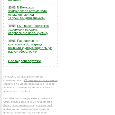
В Волжском
23.01
эвакуировали автомобили,
оставленные под
запрещающими знаками
Был пьян: в Волжском
19.01
задержали вандала,
оторвавшего лапки суслику
Разошелся по
19.01
крупному: в Волгограде
накрыли крупную подпольную
нарколабораторию
Все видеорепортажи
Пользуясь данным ресурсом вы
соглашаетесь с
«Условиями использования
сайта»
, в т.ч. даёте разрешение на сбор,
анализ и хранение своих персональных
данных, в т.ч. cookies.
На сайте могут содержаться ссылки на
СМИ, физлиц включённые Минюстом в
Реестр иностранных средств массовой
информации, выполняющих функции
иностранного агента
, упоминания