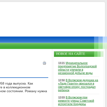
НОВОЕ НА САЙТЕ
Муниципальное
13:21
предприятие Волгоградской
области уличили в
незаконной добыче воды
В Волжском дедушка на
12:50
8 года выпуска. Как
«Ладе Гранте» врезался в
те в коллекционном
световую опору: пострадал
ребенок
вном состоянии. Роману нужна
В Волжском при
12:03
ремонте улицы Советской
испортили бордюры