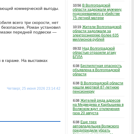
В Волгоградской
10:56
гающий коммерческой выгоды.
области задержали мужчину,
подозреваемого в убийстве
75-летней матери
биля всего три скорости, нет
и безопаснее, Роман установил
Жители Волгоградской
10:19
области задолжали за
смазки передней подвески —
электроэнергию более 635
миллионов рублей
Над Волгоградской
09:32
областью отразили атаку
БПЛА
 в гараже. На выставках
Беспилотная опасность
6.08
объявлена в Волгоградской
области
В Волгоградской области
6.08
нашли мертвой 87-летнюю
Четверг, 25 июня 2026 23:14:42
пенсионерку
Жителей ряда адресов
6.08
на Медведева и Карбышева в
Волжском ждут отключения
газа 20 августа
Еще трех
6.08
автовладельцев Волжского
предупредили убрать