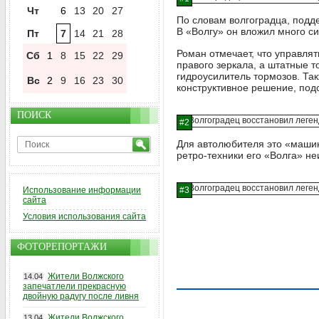
Чт
6
13
20
27
По словам волгоградца, подд
В «Волгу» он вложил много си
Пт
7
14
21
28
Роман отмечает, что управлят
Сб
1
8
15
22
29
правого зеркала, а штатные т
гидроусилитель тормозов. Та
Вс
2
9
16
23
30
конструктивное решение, под
ПОИСК
Для автолюбителя это «машин
ретро-техники его «Волга» н
Использование информации
сайта
Условия использования сайта
ФОТОРЕПОРТАЖИ
Жители Волжского
14.04
запечатлели прекрасную
двойную радугу после ливня
Жители Волжского
13.04