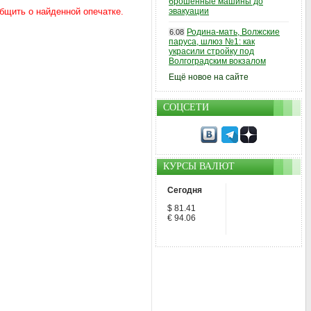
брошенные машины до
эвакуации
Родина-мать, Волжские
6.08
паруса, шлюз №1: как
украсили стройку под
Волгоградским вокзалом
Ещё новое на сайте
СОЦСЕТИ
КУРСЫ ВАЛЮТ
Сегодня
$ 81.41
€ 94.06