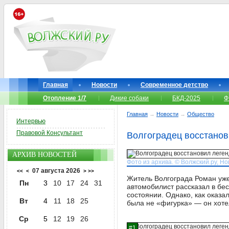
Главная
Новости
Современное детство
Отопление 1/7
Дикие собаки
БКД-2025
Ф
Главная
→
Новости
→
Общество
Интервью
Правовой Консультант
Волгоградец восстанов
АРХИВ НОВОСТЕЙ
Фото из архива. © Волжский.ру, Н
07 августа 2026
<<
<
>
>>
Житель Волгограда Роман уже
Пн
3
10
17
24
31
автомобилист рассказал в бе
состоянии. Однако, как оказа
Вт
4
11
18
25
была не «фигурка» — он хоте
Ср
5
12
19
26