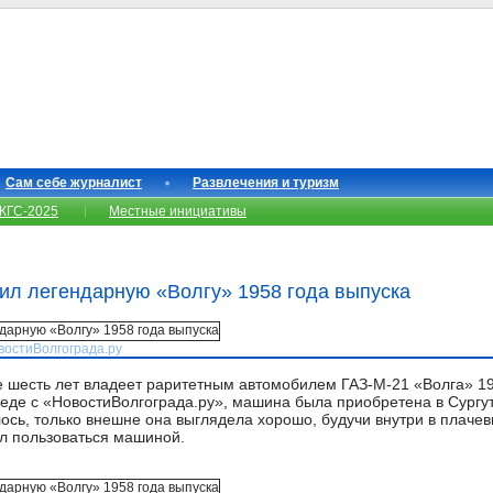
Сам себе журналист
Развлечения и туризм
КГС-2025
Местные инициативы
ил легендарную «Волгу» 1958 года выпуска
овостиВолгограда.ру
 шесть лет владеет раритетным автомобилем ГАЗ-М-21 «Волга» 195
седе с «НовостиВолгограда.ру», машина была приобретена в Сургу
лось, только внешне она выглядела хорошо, будучи внутри в плаче
л пользоваться машиной.