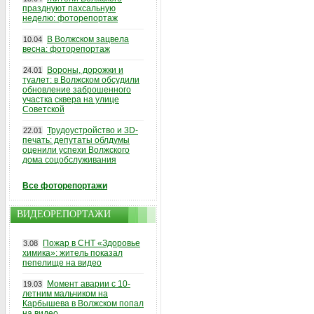
празднуют пахсальную
неделю: фоторепортаж
В Волжском зацвела
10.04
весна: фоторепортаж
Вороны, дорожки и
24.01
туалет: в Волжском обсудили
обновление заброшенного
участка сквера на улице
Советской
Трудоустройство и 3D-
22.01
печать: депутаты облдумы
оценили успехи Волжского
дома соцобслуживания
Все фоторепортажи
ВИДЕОРЕПОРТАЖИ
Пожар в СНТ «Здоровье
3.08
химика»: житель показал
пепелище на видео
Момент аварии с 10-
19.03
летним мальчиком на
Карбышева в Волжском попал
на видео