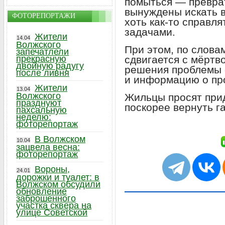
помыться — превра
вынуждены искать 
ФОТОРЕПОРТАЖИ
хоть как‑то справл
задачами.
Жители
14.04
Волжского
При этом, по слова
запечатлели
сдвигается с мёртв
прекрасную
двойную радугу
решения проблемы 
после ливня
и информацию о пр
Жители
13.04
Волжского
Жильцы просят прид
празднуют
поскорее вернуть га
пахсальную
неделю:
фоторепортаж
В Волжском
10.04
зацвела весна:
фоторепортаж
Вороны,
24.01
дорожки и туалет: в
Волжском обсудили
обновление
заброшенного
участка сквера на
улице Советской