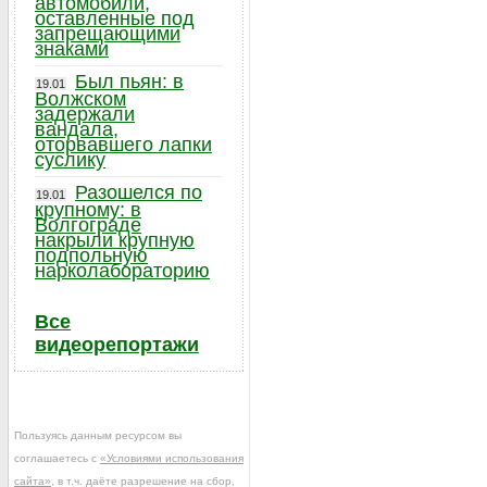
автомобили,
оставленные под
запрещающими
знаками
Был пьян: в
19.01
Волжском
задержали
вандала,
оторвавшего лапки
суслику
Разошелся по
19.01
крупному: в
Волгограде
накрыли крупную
подпольную
нарколабораторию
Все
видеорепортажи
Пользуясь данным ресурсом вы
соглашаетесь с
«Условиями использования
сайта»
, в т.ч. даёте разрешение на сбор,