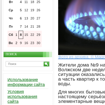
Вт
4
11
18
25
Ср
5
12
19
26
Чт
6
13
20
27
Пт
7
14
21
28
Сб
1
8
15
22
29
Вс
2
9
16
23
30
ПОИСК
Фото из архива. © Magn
Жители дома №9 на
Волжском две недел
ситуации оказались
а часть квартир к т
Использование
воды.
информации сайта
Для многих бытовые
Условия
настоящему серьёз
использования
элементарные вещи
сайта