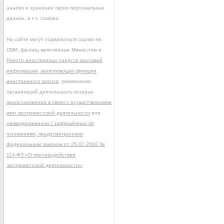
анализ и хранение своих персональных
данных, в т.ч. cookies.
На сайте могут содержаться ссылки на
СМИ, физлиц включённые Минюстом в
Реестр иностранных средств массовой
информации, выполняющих функции
иностранного агента
, упоминания
организаций деятельность которых
приостановлена в связи с осуществлением
ими экстремистской деятельности
или
ликвидированных / запрещённых по
основаниям, предусмотренным
Федеральным законом от 25.07.2002 №
114-ФЗ «О противодействии
экстремистской деятельности»
.