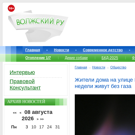
Главная
Новости
Современное детство
Отопление 1/7
Дикие собаки
БКД-2025
Ф
Главная
→
Новости
→
Общество
Интервью
Жители дома на улице 
Правовой
недели живут без газа
Консультант
АРХИВ НОВОСТЕЙ
08 августа
<<
<
2026
>
>>
Пн
3
10
17
24
31