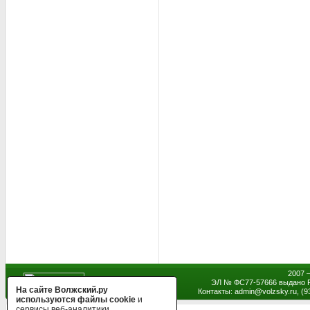
2007 
ЭЛ № ФС77-57666 выдано Р
На сайте Волжский.ру
Контакты: admin
@
volzsky.ru, (
используются файлы cookie
и
сервисы веб-аналитики