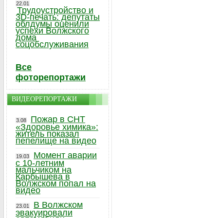
22.01
Трудоустройство и
3D-печать: депутаты
облдумы оценили
успехи Волжского
дома
соцобслуживания
Все
фоторепортажи
ВИДЕОРЕПОРТАЖИ
Пожар в СНТ
3.08
«Здоровье химика»:
житель показал
пепелище на видео
Момент аварии
19.03
с 10-летним
мальчиком на
Карбышева в
Волжском попал на
видео
В Волжском
23.01
эвакуировали