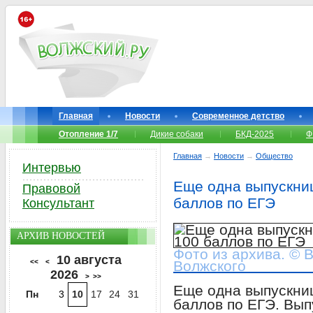
Главная
Новости
Современное детство
Отопление 1/7
Дикие собаки
БКД-2025
Ф
Главная
→
Новости
→
Общество
Интервью
Еще одна выпускниц
Правовой
баллов по ЕГЭ
Консультант
АРХИВ НОВОСТЕЙ
Фото из архива. © 
10 августа
<<
<
Волжского
2026
>
>>
Еще одна выпускниц
Пн
3
10
17
24
31
баллов по ЕГЭ. Вы