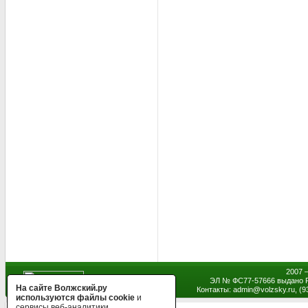
2007 
ЭЛ № ФС77-57666 выдано Р
На сайте Волжский.ру
Контакты: admin
@
volzsky.ru, (
используются файлы cookie
и
сервисы веб-аналитики