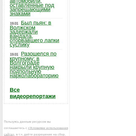
автомобили,
оставленные под
запрещающими
знаками
Был пьян: в
19.01
Волжском
задержали
вандала,
оторвавшего лапки
суслику
Разошелся по
19.01
крупному: в
Волгограде
накрыли крупную
подпольную
нарколабораторию
Все
видеорепортажи
Пользуясь данным ресурсом вы
соглашаетесь с
«Условиями использования
сайта»
, в т.ч. даёте разрешение на сбор,