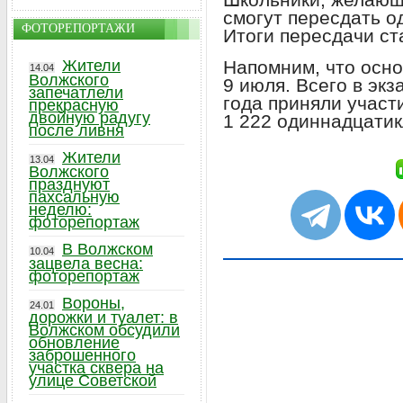
смогут пересдать од
ФОТОРЕПОРТАЖИ
Итоги пересдачи ст
Жители
Напомним, что осн
14.04
Волжского
9 июля. Всего в эк
запечатлели
года приняли участ
прекрасную
двойную радугу
1 222 одиннадцатик
после ливня
Жители
13.04
Волжского
празднуют
пахсальную
неделю:
фоторепортаж
В Волжском
10.04
зацвела весна:
фоторепортаж
Вороны,
24.01
дорожки и туалет: в
Волжском обсудили
обновление
заброшенного
участка сквера на
улице Советской