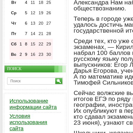
Александра Нам на
Вт
4
11
18
25
обществознанию.
Ср
5
12
19
26
Теперь в городе уж
Чт
6
13
20
27
удалось достичь ма
государственной ит
Пт
7
14
21
28
Среди тех, кто уже
Сб
1
8
15
22
29
экзаменах, — Кирил
набрал 100 баллов 
Вс
2
9
16
23
30
русскому языку пол
выпускников: Егор 
ПОИСК
Дарья Егорова, уче
А по математике ид
Тимофей Сильников
Сейчас волжские вы
итогов ЕГЭ по ряду
Использование
географии, иностр
информации сайта
Их опубликуют в пер
Условия
кто сдавал экзамен
23 июня), узнают с
использования
сайта
Школьники, желающ