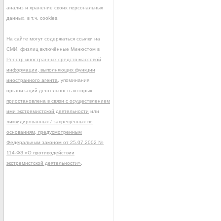
анализ и хранение своих персональных
данных, в т.ч. cookies.
На сайте могут содержаться ссылки на
СМИ, физлиц включённые Минюстом в
Реестр иностранных средств массовой
информации, выполняющих функции
иностранного агента
, упоминания
организаций деятельность которых
приостановлена в связи с осуществлением
ими экстремистской деятельности
или
ликвидированных / запрещённых по
основаниям, предусмотренным
Федеральным законом от 25.07.2002 №
114-ФЗ «О противодействии
экстремистской деятельности»
.