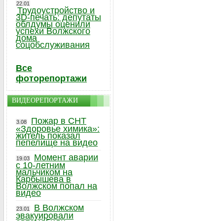
22.01
Трудоустройство и
3D-печать: депутаты
облдумы оценили
успехи Волжского
дома
соцобслуживания
Все
фоторепортажи
ВИДЕОРЕПОРТАЖИ
Пожар в СНТ
3.08
«Здоровье химика»:
житель показал
пепелище на видео
Момент аварии
19.03
с 10-летним
мальчиком на
Карбышева в
Волжском попал на
видео
В Волжском
23.01
эвакуировали