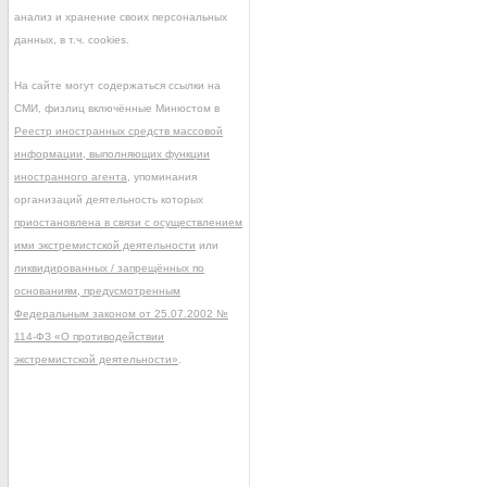
анализ и хранение своих персональных
данных, в т.ч. cookies.
На сайте могут содержаться ссылки на
СМИ, физлиц включённые Минюстом в
Реестр иностранных средств массовой
информации, выполняющих функции
иностранного агента
, упоминания
организаций деятельность которых
приостановлена в связи с осуществлением
ими экстремистской деятельности
или
ликвидированных / запрещённых по
основаниям, предусмотренным
Федеральным законом от 25.07.2002 №
114-ФЗ «О противодействии
экстремистской деятельности»
.