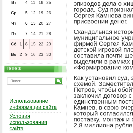
Вт
4
11
18
25
эпизодов дела о хи
города. Суд призн
Ср
5
12
19
26
Сергея Камнева ви
присвоении денег.
Чт
6
13
20
27
Скандальная истори
Пт
7
14
21
28
муниципальное учр
фирмой Сергея Камн
Сб
1
8
15
22
29
детской игровой пл
Вс
2
9
16
23
30
составила почти ше
выделили в рамках 
«Формирование ком
ПОИСК
Как установил суд,
схемой. Заместител
Петров, чтобы обой
заключил договор с
Использование
единственным пост
Камнев, в свою оче
информации сайта
который согласилс
Условия
поставку, монтаж и
использования
2,8 миллиона рубле
сайта