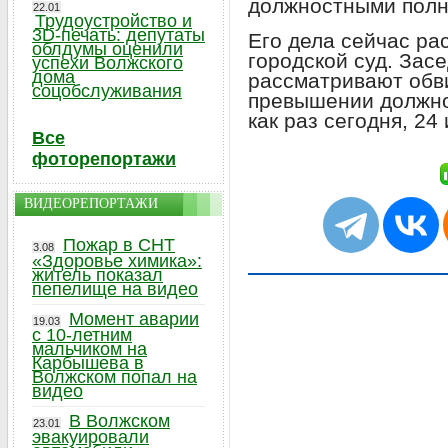
должностными полн
22.01
Трудоустройство и
3D-печать: депутаты
Его дела сейчас ра
облдумы оценили
городской суд. Зас
успехи Волжского
дома
рассматривают обви
соцобслуживания
превышении должно
как раз сегодня, 24 
Все
фоторепортажи
ВИДЕОРЕПОРТАЖИ
Пожар в СНТ
3.08
«Здоровье химика»:
житель показал
пепелище на видео
Момент аварии
19.03
с 10-летним
мальчиком на
Карбышева в
Волжском попал на
видео
В Волжском
23.01
эвакуировали