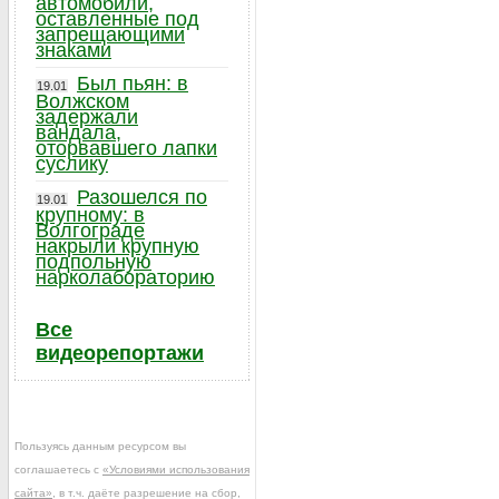
автомобили,
оставленные под
запрещающими
знаками
Был пьян: в
19.01
Волжском
задержали
вандала,
оторвавшего лапки
суслику
Разошелся по
19.01
крупному: в
Волгограде
накрыли крупную
подпольную
нарколабораторию
Все
видеорепортажи
Пользуясь данным ресурсом вы
соглашаетесь с
«Условиями использования
сайта»
, в т.ч. даёте разрешение на сбор,