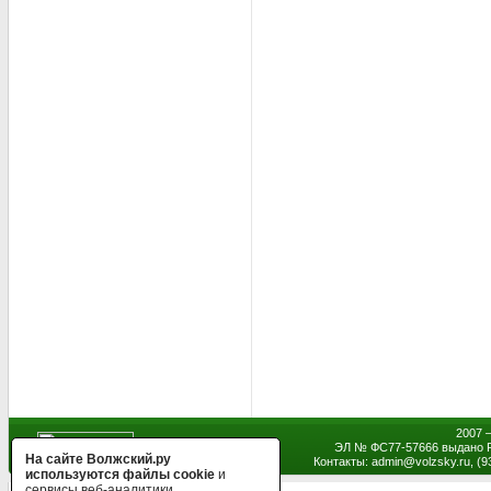
2007 
ЭЛ № ФС77-57666 выдано Р
На сайте Волжский.ру
Контакты: admin
@
volzsky.ru, (
используются файлы cookie
и
сервисы веб-аналитики