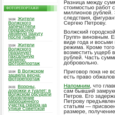
Разница между сумм
стоимостью работ с
ФОТОРЕПОРТАЖИ
миллионов рублей. 
следствия, фигуран
Жители
14.04
Сергею Петрову.
Волжского
запечатлели
прекрасную
Волжский городской
двойную радугу
Групп» виновным. Е
после ливня
виде года и восьми
Жители
13.04
режима. Кроме того
Волжского
возместить ущерб в
празднуют
пахсальную
рублей. Часть сумм
неделю:
добровольно.
фоторепортаж
В Волжском
Приговор пока не в
10.04
зацвела весна:
есть право обжалов
фоторепортаж
Напомним
, что гла
Вороны,
24.01
сам бывший замрук
дорожки и туалет: в
Волжском обсудили
Петров. Его задерж
обновление
Петрову предъявле
заброшенного
участка сквера на
статьям — присвоен
улице Советской
размере, получение