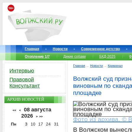
Главная
Новости
Современное детство
Отопление 1/7
Дикие собаки
БКД-2025
Ф
Главная
→
Новости
→
Криминал
Интервью
Волжский суд призн
Правовой
виновным по сканда
Консультант
площадке
АРХИВ НОВОСТЕЙ
08 августа
<<
<
2026
>
>>
Фото из архива. © 
Пн
3
10
17
24
31
В Волжском вынесли