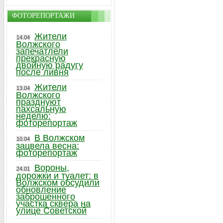
ФОТОРЕПОРТАЖИ
Жители
14.04
Волжского
запечатлели
прекрасную
двойную радугу
после ливня
Жители
13.04
Волжского
празднуют
пахсальную
неделю:
фоторепортаж
В Волжском
10.04
зацвела весна:
фоторепортаж
Вороны,
24.01
дорожки и туалет: в
Волжском обсудили
обновление
заброшенного
участка сквера на
улице Советской