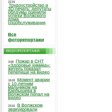
22.01
Трудоустройство и
3D-печать: депутаты
облдумы оценили
успехи Волжского
дома
соцобслуживания
Все
фоторепортажи
ВИДЕОРЕПОРТАЖИ
Пожар в СНТ
3.08
«Здоровье химика»:
житель показал
пепелище на видео
Момент аварии
19.03
с 10-летним
мальчиком на
Карбышева в
Волжском попал на
видео
В Волжском
23.01
эвакуировали