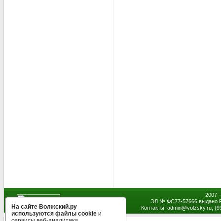
2007 
ЭЛ № ФС77-57666 выдано Р
На сайте Волжский.ру
Контакты: admin
@
volzsky.ru, (
используются файлы cookie
и
сервисы веб-аналитики