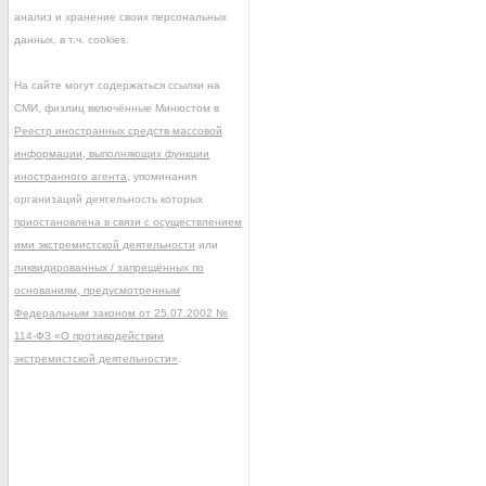
анализ и хранение своих персональных
данных, в т.ч. cookies.
На сайте могут содержаться ссылки на
СМИ, физлиц включённые Минюстом в
Реестр иностранных средств массовой
информации, выполняющих функции
иностранного агента
, упоминания
организаций деятельность которых
приостановлена в связи с осуществлением
ими экстремистской деятельности
или
ликвидированных / запрещённых по
основаниям, предусмотренным
Федеральным законом от 25.07.2002 №
114-ФЗ «О противодействии
экстремистской деятельности»
.