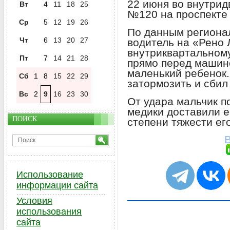
22 июня во внутри
Вт
4
11
18
25
№120 на проспекте
Ср
5
12
19
26
По данным региона
Чт
6
13
20
27
водитель на «Рено 
внутриквартальному
Пт
7
14
21
28
прямо перед машин
маленький ребенок.
Сб
1
8
15
22
29
затормозить и сби
Вс
2
9
16
23
30
От удара мальчик 
медики доставили е
ПОИСК
степени тяжести его
В
Использование
информации сайта
Условия
использования
сайта