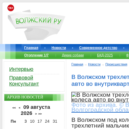
Главная
Новости
Современное детство
Отопление 1/7
Дикие собаки
БКД-2025
Ф
Главная
→
Новости
→
Происшествия
Интервью
В Волжском трехле
Правовой
авто во внутриквар
Консультант
АРХИВ НОВОСТЕЙ
Фото из архива. © 
09 августа
<<
<
Волгоградской обла
2026
>
>>
В Волжском под кол
Пн
3
10
17
24
31
трехлетний мальчик