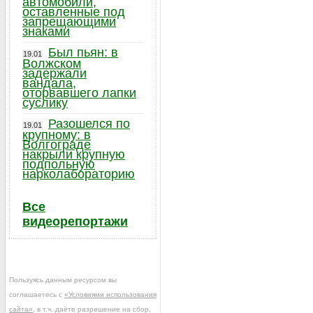
автомобили,
оставленные под
запрещающими
знаками
Был пьян: в
19.01
Волжском
задержали
вандала,
оторвавшего лапки
суслику
Разошелся по
19.01
крупному: в
Волгограде
накрыли крупную
подпольную
нарколабораторию
Все
видеорепортажи
Пользуясь данным ресурсом вы
соглашаетесь с
«Условиями использования
сайта»
, в т.ч. даёте разрешение на сбор,