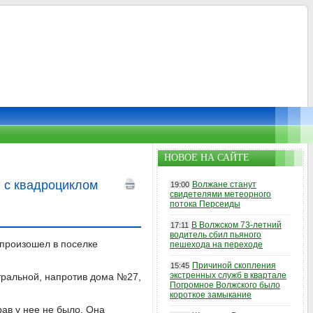
НОВОЕ НА САЙТЕ
 с квадроциклом
Волжане станут
19:00
свидетелями метеорного
потока Персеиды
В Волжском 73-летний
17:11
водитель сбил пьяного
 произошел в поселке
пешехода на переходе
Причиной скопления
15:45
экстренных служб в квартале
тральной, напротив дома №27,
Погромное Волжского было
короткое замыкание
ав у нее не было. Она