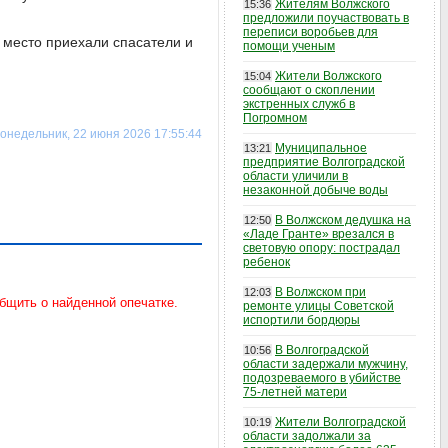
Жителям Волжского
15:36
предложили поучаствовать в
переписи воробьев для
 место приехали спасатели и
помощи ученым
Жители Волжского
15:04
сообщают о скоплении
экстренных служб в
Погромном
онедельник, 22 июня 2026 17:55:44
Муниципальное
13:21
предприятие Волгоградской
области уличили в
незаконной добыче воды
В Волжском дедушка на
12:50
«Ладе Гранте» врезался в
световую опору: пострадал
ребенок
В Волжском при
12:03
ремонте улицы Советской
испортили бордюры
В Волгоградской
10:56
области задержали мужчину,
подозреваемого в убийстве
75-летней матери
Жители Волгоградской
10:19
области задолжали за