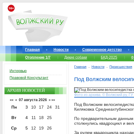
Главная
Новости
Современное детство
Отопление 1/7
Дикие собаки
БКД-2025
Ф
Главная
→
Новости
→
Происшествия
Интервью
Правовой Консультант
Под Волжским велосипе
АРХИВ НОВОСТЕЙ
Фото из архива. © Волжский.ру, Г
07 августа 2026
<<
<
>
>>
Под Волжским велосипедистка
Пн
3
10
17
24
31
Киляковка Среднеахтубинског
Вт
4
11
18
25
По предварительным данным р
столкнулись квадроцикл и вел
Ср
5
12
19
26
За рулем квадроцикла находи