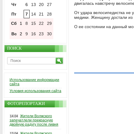
двигалась навстречу велосипе
Чт
6
13
20
27
От удара велосипедистка не 
Пт
7
14
21
28
медики. Женщину достали из 
Сб
1
8
15
22
29
О ее состоянии на данный мо
Вс
2
9
16
23
30
ПОИСК
Использование информации
сайта
Условия использования сайта
ФОТОРЕПОРТАЖИ
Жители Волжского
14.04
запечатлели прекрасную
двойную радугу после ливня
Жители Волжского
13.04