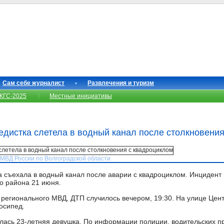
Сам себе журналист
Развлечения и туризм
КГС-2025
Местные инициативы
дистка слетела в водный канал после столкновения
У МВД России по Волгоградской области
 съехала в водный канал после аварии с квадроциклом. Инцидент
о района 21 июня.
егионального МВД, ДТП случилось вечером, 19:30. На улице Цен
осипед.
лась 23-летняя девушка. По информации полиции, водительских пр