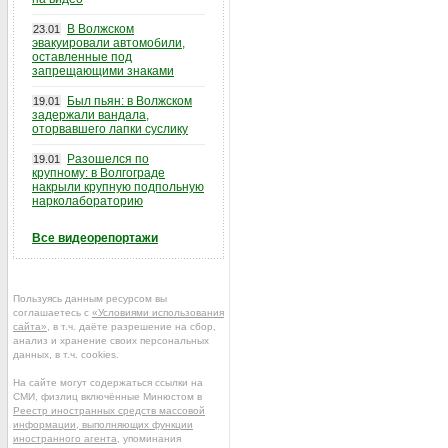
В Волжском
23.01
эвакуировали автомобили,
оставленные под
запрещающими знаками
Был пьян: в Волжском
19.01
задержали вандала,
оторвавшего лапки суслику
Разошелся по
19.01
крупному: в Волгограде
накрыли крупную подпольную
нарколабораторию
Все видеорепортажи
Пользуясь данным ресурсом вы
соглашаетесь с
«Условиями использования
сайта»
, в т.ч. даёте разрешение на сбор,
анализ и хранение своих персональных
данных, в т.ч. cookies.
На сайте могут содержаться ссылки на
СМИ, физлиц включённые Минюстом в
Реестр иностранных средств массовой
информации, выполняющих функции
иностранного агента
, упоминания