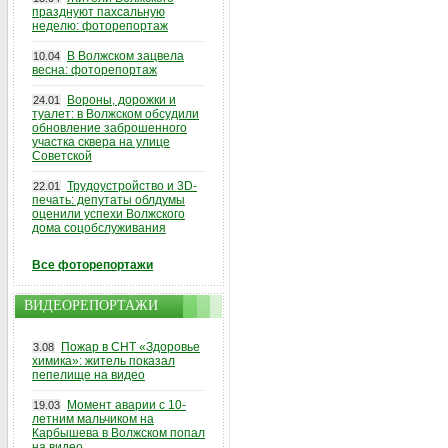
празднуют пахсальную
неделю: фоторепортаж
В Волжском зацвела
10.04
весна: фоторепортаж
Вороны, дорожки и
24.01
туалет: в Волжском обсудили
обновление заброшенного
участка сквера на улице
Советской
Трудоустройство и 3D-
22.01
печать: депутаты облдумы
оценили успехи Волжского
дома соцобслуживания
Все фоторепортажи
ВИДЕОРЕПОРТАЖИ
Пожар в СНТ «Здоровье
3.08
химика»: житель показал
пепелище на видео
Момент аварии с 10-
19.03
летним мальчиком на
Карбышева в Волжском попал
на видео