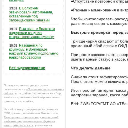
●Отсутствие повторной отправ
В Волжском
23.01
●Разные наименования в витр
эвакуировали автомобили,
оставленные под
Чтобы контролировать расходы
запрещающими знаками
раз в месяц сверять кассовую
Был пьян: в Волжском
19.01
Быстрые проверки перед з
задержали вандала,
оторвавшего лапки суслику
Три сценария спасают от боль
Разошелся по
временный сбой связи с ОФД. 
19.01
крупному: в Волгограде
накрыли крупную подпольную
При росте заказов важны оче
нарколабораторию
иметь парный статус в кассе,
Что делать дальше
Все видеорепортажи
Сначала стоит зафиксировать 
После этого можно включать р
Пользуясь данным ресурсом вы
соглашаетесь с
«Условиями использования
Итог простой: интернет касса
сайта»
, в т.ч. даёте разрешение на сбор,
настроены заранее, касса ра
анализ и хранение своих персональных
данных, в т.ч. cookies.
Erid: 2W5zFGPrFMT АО «ТБан
На сайте могут содержаться ссылки на
СМИ, физлиц включённые Минюстом в
Реестр иностранных средств массовой
информации, выполняющих функции
иностранного агента
, упоминания