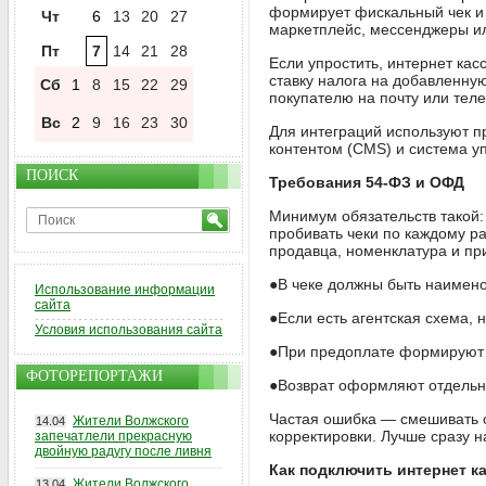
формирует фискальный чек и 
Чт
6
13
20
27
маркетплейс, мессенджеры ил
Пт
7
14
21
28
Если упростить, интернет ка
ставку налога на добавленну
Сб
1
8
15
22
29
покупателю на почту или тел
Вс
2
9
16
23
30
Для интеграций используют п
контентом (CMS) и система у
ПОИСК
Требования 54-ФЗ и ОФД
Минимум обязательств такой:
пробивать чеки по каждому р
продавца, номенклатура и при
●В чеке должны быть наименов
Использование информации
сайта
●Если есть агентская схема, 
Условия использования сайта
●При предоплате формируют че
ФОТОРЕПОРТАЖИ
●Возврат оформляют отдельн
Частая ошибка — смешивать о
Жители Волжского
14.04
корректировки. Лучше сразу н
запечатлели прекрасную
двойную радугу после ливня
Как подключить интернет к
Жители Волжского
13.04