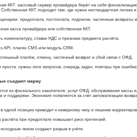
ная ККТ: кассовый сервер провайдера берёт на себя фискализацию 
 Собственная ККТ подходит там, где нужна нестандартная логика и
ценарии: предоплата, постоплата, подписки, частичные возвраты 
чная касса провайдера или собственная ККТ.
ть номенклатуру, ставки НДС и признаки предмета расчёта.
з API, плагин CMS или модуль CRM.
спешный платёж, отмену, частичный возврат и сбой связи с ОФД.
и проста: нужны логи запросов, очередь задач, повторы при ошибк
рые съедают маржу
ется из фискального накопителя, услуг ОФД, обслуживания кассы 
ии и поддержки. Экономия появляется за счёт автоматизации возвр
в одной позиции приводит к неверному чеку и лишним корректиров
а расчёта при предоплате повышает риск претензий.
 исходным чеком создают разрыв в учёте.