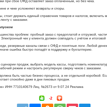
ки при сбое ОФД оставляет заказ оплаченным, но без чека.
ине и чеке усложняют возвраты и споры.
, стоит держать единый справочник товаров и налогов, включить 
 ленту с заказами.
апуском
шинства проблем: пробный заказ с предоплатой и отгрузкой, части
Электронный чек у клиента должен совпадать с учётом и итоговой
реди, резервные каналы связи с ОФД и понятные логи. Любой дене
 иначе ошибка быстро попадёт в поддержку и бухгалтерию.
сценарии продаж, выбрать модель кассы, подготовить номенклатур
абочий режим и настроить регулярную сверку чеков с заказами.
 должна быть частью бизнес-процесса, а не отдельной коробкой. Есл
ботает спокойно даже в дни пиковых продаж.
к» ИНН 7710140679 Лиц. №2673 от 9.07.24 Реклама
-2