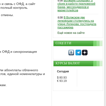
Волжане сообщают о
6.08
и связь с ОФД, а сайт
сбоях в работе приложений
банка, мессенджеров и
 полный контроль.
маркетплейсов
и отмены.
В Волжском две
6.08
легковушки столкнулись на
улице Логинова: пострадала
пассажирка
Ещё новое на сайте
СОЦСЕТИ
ах ОФД и синхронизация
КУРСЫ ВАЛЮТ
или абонплаты облачного
Сегодня
атов, единой номенклатуры и
$ 80.93
€ 93.19
кам.