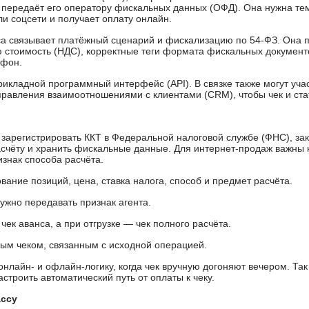
передаёт его оператору фискальных данных (ОФД). Она нужна тем,
и соцсети и получает оплату онлайн.
сса связывает платёжный сценарий и фискализацию по 54-ФЗ. Она 
ю стоимость (НДС), корректные теги формата фискальных документ
ефон.
рикладной программный интерфейс (API). В связке также могут уча
правления взаимоотношениями с клиентами (CRM), чтобы чек и стат
 зарегистрировать ККТ в Федеральной налоговой службе (ФНС), за
асчёту и хранить фискальные данные. Для интернет-продаж важны 
знак способа расчёта.
ание позиций, цена, ставка налога, способ и предмет расчёта.
нужно передавать признак агента.
к аванса, а при отгрузке — чек полного расчёта.
ым чеком, связанным с исходной операцией.
нлайн- и офлайн-логику, когда чек вручную догоняют вечером. Та
астроить автоматический путь от оплаты к чеку.
ассу