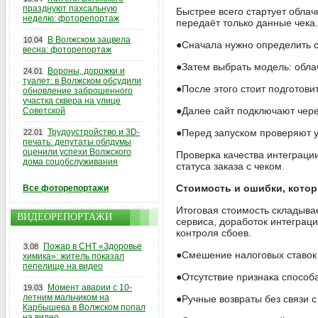
празднуют пахсальную
Быстрее всего стартует облач
неделю: фоторепортаж
передаёт только данные чека.
В Волжском зацвела
10.04
●Сначала нужно определить с
весна: фоторепортаж
●Затем выбрать модель: обла
Вороны, дорожки и
24.01
туалет: в Волжском обсудили
●После этого стоит подготови
обновление заброшенного
участка сквера на улице
●Далее сайт подключают чере
Советской
Трудоустройство и 3D-
●Перед запуском проверяют у
22.01
печать: депутаты облдумы
оценили успехи Волжского
Проверка качества интеграци
дома соцобслуживания
статуса заказа с чеком.
Стоимость и ошибки, кото
Все фоторепортажи
Итоговая стоимость складыва
ВИДЕОРЕПОРТАЖИ
сервиса, доработок интеграц
контроля сбоев.
Пожар в СНТ «Здоровье
3.08
●Смешение налоговых ставок 
химика»: житель показал
пепелище на видео
●Отсутствие признака способ
Момент аварии с 10-
19.03
летним мальчиком на
●Ручные возвраты без связи с
Карбышева в Волжском попал
на видео