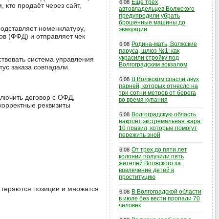
Еще трех
6.08
 кто продаёт через сайт,
автовладельцев Волжского
предупредили убрать
брошенные машины до
подставляет номенклатуру,
эвакуации
ов (ФФД) и отправляет чек
Родина-мать, Волжские
6.08
паруса, шлюз №1: как
украсили стройку под
ствовать система управления
Волгоградским вокзалом
ус заказа совпадали.
В Волжском спасли двух
6.08
парней, которых отнесло на
три сотни метров от берега
ключить договор с ОФД,
во время купания
корректные реквизиты
Волгоградскую область
6.08
накроет экстремальная жара:
10 правил, которые помогут
пережить зной
От трех до пяти лет
6.08
колонии получили пять
жителей Волжского за
вовлечение детей в
проституцию
к теряются позиции и множатся
В Волгоградской области
6.08
в июле без вести пропали 70
человек