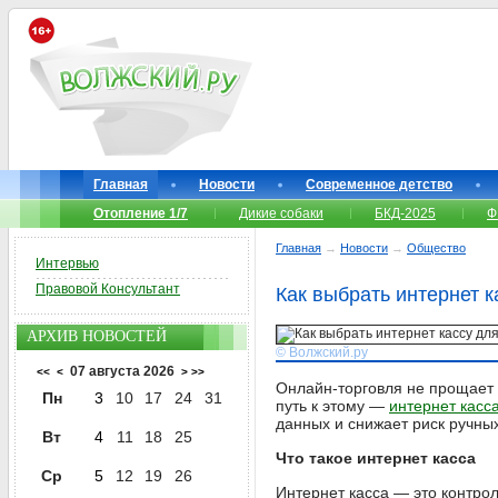
Главная
Новости
Современное детство
Отопление 1/7
Дикие собаки
БКД-2025
Ф
Главная
→
Новости
→
Общество
Интервью
Правовой Консультант
Как выбрать интернет 
АРХИВ НОВОСТЕЙ
© Волжский.ру
07 августа 2026
<<
<
>
>>
Онлайн-торговля не прощает х
Пн
3
10
17
24
31
путь к этому —
интернет касс
данных и снижает риск ручны
Вт
4
11
18
25
Что такое интернет касса
Ср
5
12
19
26
Интернет касса — это контрол