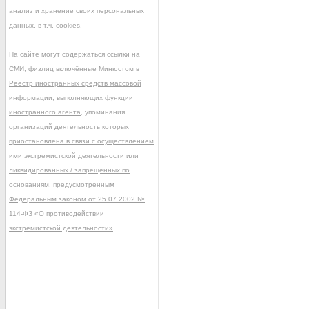
анализ и хранение своих персональных
данных, в т.ч. cookies.
На сайте могут содержаться ссылки на
СМИ, физлиц включённые Минюстом в
Реестр иностранных средств массовой
информации, выполняющих функции
иностранного агента
, упоминания
организаций деятельность которых
приостановлена в связи с осуществлением
ими экстремистской деятельности
или
ликвидированных / запрещённых по
основаниям, предусмотренным
Федеральным законом от 25.07.2002 №
114-ФЗ «О противодействии
экстремистской деятельности»
.