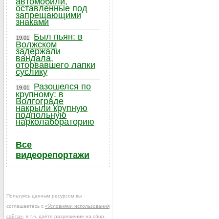
автомобили,
оставленные под
запрещающими
знаками
Был пьян: в
19.01
Волжском
задержали
вандала,
оторвавшего лапки
суслику
Разошелся по
19.01
крупному: в
Волгограде
накрыли крупную
подпольную
нарколабораторию
Все
видеорепортажи
Пользуясь данным ресурсом вы
соглашаетесь с
«Условиями использования
сайта»
, в т.ч. даёте разрешение на сбор,