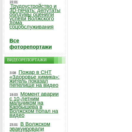
22.01
Трудоустройство и
3D-печать: депутаты
облдумы оценили
успехи Волжского
дома
соцобслуживания
Все
фоторепортажи
ВИДЕОРЕПОРТАЖИ
Пожар в СНТ
3.08
«Здоровье химика»:
житель показал
пепелище на видео
Момент аварии
19.03
с 10-летним
мальчиком на
Карбышева в
Волжском попал на
видео
В Волжском
23.01
эвакуировали