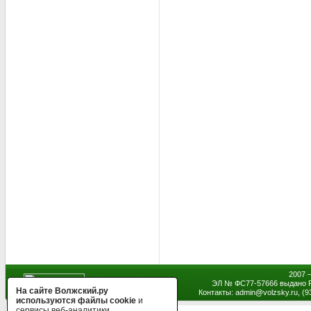
2007 
ЭЛ № ФС77-57666 выдано Р
На сайте Волжский.ру
Контакты: admin
@
volzsky.ru, (
используются файлы cookie
и
сервисы веб-аналитики