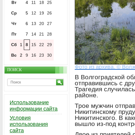
Вт
4
11
18
25
Ср
5
12
19
26
Чт
6
13
20
27
Пт
7
14
21
28
Сб
1
8
15
22
29
Вс
2
9
16
23
30
Фото из архива. © Волж
ПОИСК
В Волгоградской об
отправившись с дру
Трагедия случилас
районе.
Использование
Трое мужчин отправ
информации сайта
Никитинскому пруду
Никитинского. В ка
Условия
вышло из-под контр
использования
сайта
Двое из приятелей 