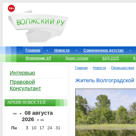
Главная
Новости
Современное детство
Отопление 1/7
Дикие собаки
БКД-2025
Ф
Главная
→
Новости
→
Происшествия
Интервью
Житель Волгоградской 
Правовой
Консультант
АРХИВ НОВОСТЕЙ
08 августа
<<
<
2026
>
>>
Пн
3
10
17
24
31