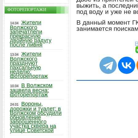
выжить, а последни
ФОТОРЕПОРТАЖИ
под воду и уже не в
В данный момент Г
Жители
14.04
Волжского
занимается поискам
запечатлели
прекрасную
двойную радугу
В
после ливня
Жители
13.04
Волжского
празднуют
пахсальную
неделю:
фоторепортаж
В Волжском
10.04
зацвела весна:
фоторепортаж
Вороны,
24.01
дорожки и туалет: в
Волжском обсудили
обновление
заброшенного
участка сквера на
улице Советской