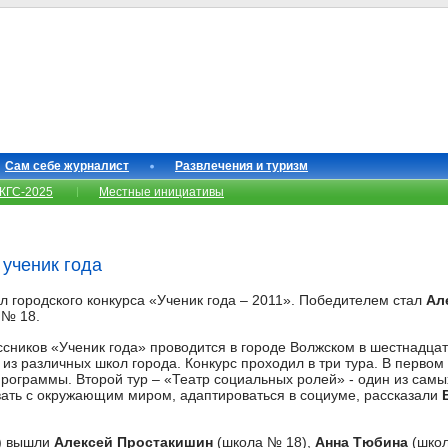
Сам себе журналист
Развлечения и туризм
КГС-2025
Местные инициативы
 ученик года
л городского конкурса «Ученик года – 2011». Победителем стал
Ал
 № 18.
сников «Ученик года» проводится в городе Волжском в шестнадцаты
 из различных школ города. Конкурс проходил в три тура. В перво
рограммы. Второй тур – «Театр социальных ролей» - один из самы
ать с окружающим миром, адаптироваться в социуме, рассказали
р) вышли
Алексей Простакишин
(школа № 18),
Анна Тюбина
(школ