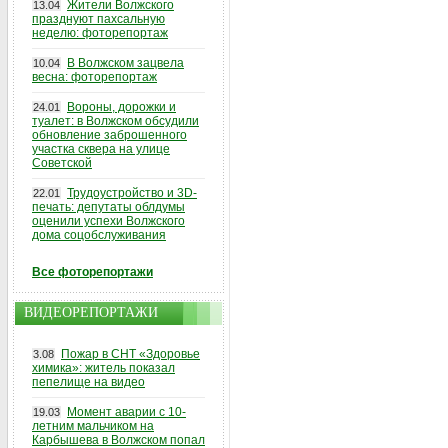
Жители Волжского
13.04
празднуют пахсальную
неделю: фоторепортаж
В Волжском зацвела
10.04
весна: фоторепортаж
Вороны, дорожки и
24.01
туалет: в Волжском обсудили
обновление заброшенного
участка сквера на улице
Советской
Трудоустройство и 3D-
22.01
печать: депутаты облдумы
оценили успехи Волжского
дома соцобслуживания
Все фоторепортажи
ВИДЕОРЕПОРТАЖИ
Пожар в СНТ «Здоровье
3.08
химика»: житель показал
пепелище на видео
Момент аварии с 10-
19.03
летним мальчиком на
Карбышева в Волжском попал