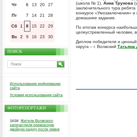
(школа № 1),
Анна Трунова
(
Чт
6
13
20
27
заключительного тура ребята
конкурсе «Умозаключения» и 
Пт
7
14
21
28
домашнее задание.
Сб
1
8
15
22
29
По итогам конкурса наибольш
целеустремленный человек, в
Вс
2
9
16
23
30
Диплом победителя и ценный 
округа – г. Волжский
Татьяна 
ПОИСК
Использование информации
сайта
Условия использования сайта
ФОТОРЕПОРТАЖИ
Жители Волжского
14.04
запечатлели прекрасную
двойную радугу после ливня