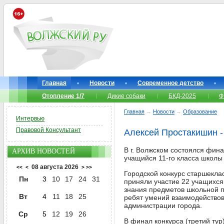
Главная
Новости
Современное детство
Отопление 1/7
Дикие собаки
БКД-2025
Ф
Главная
→
Новости
→
Образование
Интервью
Правовой Консультант
Алексей Простакишин -
В г. Волжском состоялся фина
АРХИВ НОВОСТЕЙ
учащийся 11-го класса школы
08 августа 2026
<<
<
>
>>
Городской конкурс старшеклас
Пн
3
10
17
24
31
приняли участие 22 учащихся
знания предметов школьной п
Вт
4
11
18
25
ребят умений взаимодействов
администрации города.
Ср
5
12
19
26
В финал конкурса (третий ту