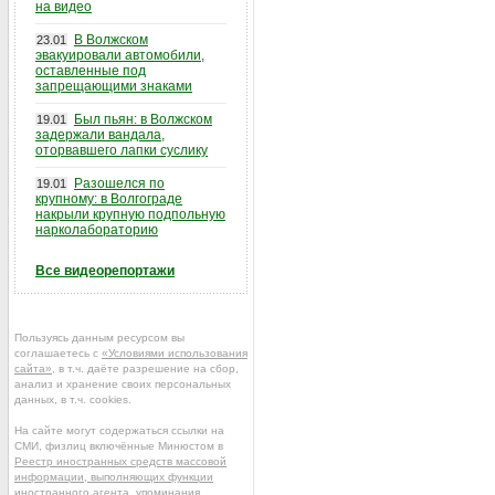
на видео
В Волжском
23.01
эвакуировали автомобили,
оставленные под
запрещающими знаками
Был пьян: в Волжском
19.01
задержали вандала,
оторвавшего лапки суслику
Разошелся по
19.01
крупному: в Волгограде
накрыли крупную подпольную
нарколабораторию
Все видеорепортажи
Пользуясь данным ресурсом вы
соглашаетесь с
«Условиями использования
сайта»
, в т.ч. даёте разрешение на сбор,
анализ и хранение своих персональных
данных, в т.ч. cookies.
На сайте могут содержаться ссылки на
СМИ, физлиц включённые Минюстом в
Реестр иностранных средств массовой
информации, выполняющих функции
иностранного агента
, упоминания