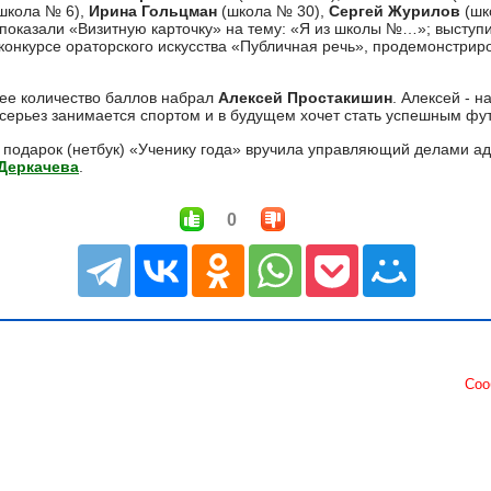
школа № 6),
Ирина Гольцман
(школа № 30),
Сергей Журилов
(шк
 показали «Визитную карточку» на тему: «Я из школы №…»; выступ
конкурсе ораторского искусства «Публичная речь», продемонстри
ее количество баллов набрал
Алексей Простакишин
. Алексей - 
серьез занимается спортом и в будущем хочет стать успешным фу
подарок (нетбук) «Ученику года» вручила управляющий делами ад
Деркачева
.
0