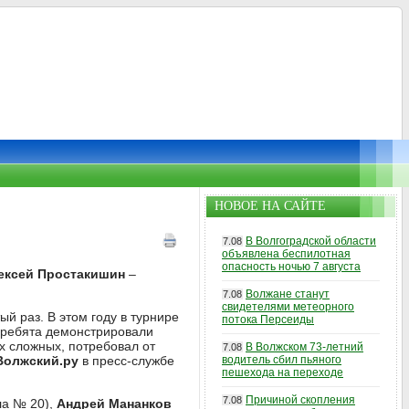
НОВОЕ НА САЙТЕ
В Волгоградской области
7.08
объявлена беспилотная
опасность ночью 7 августа
ексей Простакишин
–
Волжане станут
7.08
свидетелями метеорного
й раз. В этом году в турнире
потока Персеиды
м ребята демонстрировали
х сложных, потребовал от
В Волжском 73-летний
7.08
Волжский.ру
в пресс-службе
водитель сбил пьяного
пешехода на переходе
Причиной скопления
7.08
а № 20),
Андрей Мананков