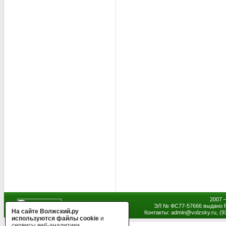
2007 
ЭЛ № ФС77-57666 выдано Р
На сайте Волжский.ру
Контакты: admin
@
volzsky.ru, (
используются файлы cookie
и
сервисы веб-аналитики