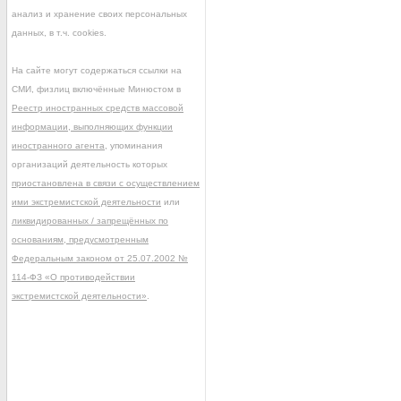
анализ и хранение своих персональных
данных, в т.ч. cookies.
На сайте могут содержаться ссылки на
СМИ, физлиц включённые Минюстом в
Реестр иностранных средств массовой
информации, выполняющих функции
иностранного агента
, упоминания
организаций деятельность которых
приостановлена в связи с осуществлением
ими экстремистской деятельности
или
ликвидированных / запрещённых по
основаниям, предусмотренным
Федеральным законом от 25.07.2002 №
114-ФЗ «О противодействии
экстремистской деятельности»
.