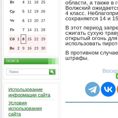
области, а также в 
Вт
4
11
18
25
Волжский ожидаетс
Ср
5
12
19
26
4 класс. Неблагопр
сохраняется 14 и 1
Чт
6
13
20
27
В этот период запр
Пт
7
14
21
28
сжигать сухую трав
открытый огонь для
Сб
1
8
15
22
29
использовать пирот
Вс
2
9
16
23
30
В противном случа
штрафы.
ПОИСК
Воскр
Использование
информации сайта
Условия
использования
сайта