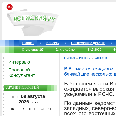
Главная
Новости
Современное детство
Отопление 1/7
Дикие собаки
БКД-2025
Ф
Главная
→
Новости
→
Общество
Интервью
В Волжском ожидается 
Правовой
ближайшие несколько 
Консультант
В большей части Во
АРХИВ НОВОСТЕЙ
ожидается высокая 
уведомили в РСЧС.
08 августа
<<
<
2026
По данным ведомств
>
>>
западных, северо-в
Пн
3
10
17
24
31
всех юго-восточных