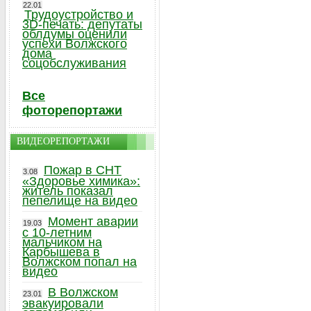
22.01
Трудоустройство и
3D-печать: депутаты
облдумы оценили
успехи Волжского
дома
соцобслуживания
Все
фоторепортажи
ВИДЕОРЕПОРТАЖИ
Пожар в СНТ
3.08
«Здоровье химика»:
житель показал
пепелище на видео
Момент аварии
19.03
с 10-летним
мальчиком на
Карбышева в
Волжском попал на
видео
В Волжском
23.01
эвакуировали