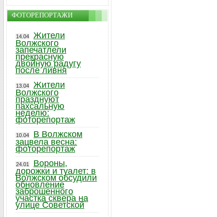
ФОТОРЕПОРТАЖИ
Жители
14.04
Волжского
запечатлели
прекрасную
двойную радугу
после ливня
Жители
13.04
Волжского
празднуют
пахсальную
неделю:
фоторепортаж
В Волжском
10.04
зацвела весна:
фоторепортаж
Вороны,
24.01
дорожки и туалет: в
Волжском обсудили
обновление
заброшенного
участка сквера на
улице Советской