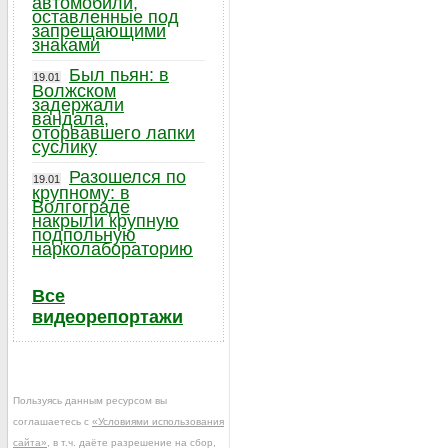
автомобили,
оставленные под
запрещающими
знаками
Был пьян: в
19.01
Волжском
задержали
вандала,
оторвавшего лапки
суслику
Разошелся по
19.01
крупному: в
Волгограде
накрыли крупную
подпольную
нарколабораторию
Все
видеорепортажи
Пользуясь данным ресурсом вы
соглашаетесь с
«Условиями использования
сайта»
, в т.ч. даёте разрешение на сбор,