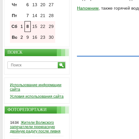
Чт
6
13
20
27
Напомним
, также горячей во
Пт
7
14
21
28
Сб
1
8
15
22
29
Вс
2
9
16
23
30
ПОИСК
Использование информации
сайта
Условия использования сайта
ФОТОРЕПОРТАЖИ
Жители Волжского
14.04
запечатлели прекрасную
двойную радугу после ливня