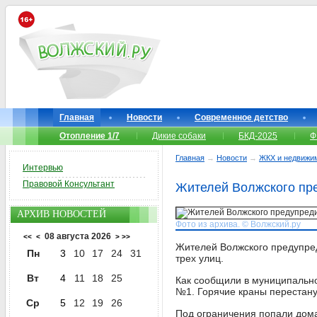
Главная
Новости
Современное детство
Отопление 1/7
Дикие собаки
БКД-2025
Ф
Главная
→
Новости
→
ЖКХ и недвижи
Интервью
Правовой Консультант
Жителей Волжского пре
АРХИВ НОВОСТЕЙ
Фото из архива. © Волжский.ру
08 августа 2026
<<
<
>
>>
Жителей Волжского предупред
Пн
3
10
17
24
31
трех улиц.
Вт
4
11
18
25
Как сообщили в муниципальн
№1. Горячие краны перестанут
Ср
5
12
19
26
Под ограничения попали дома 