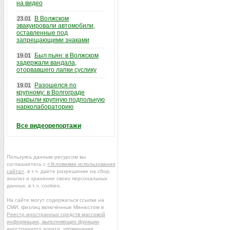
на видео
В Волжском
23.01
эвакуировали автомобили,
оставленные под
запрещающими знаками
Был пьян: в Волжском
19.01
задержали вандала,
оторвавшего лапки суслику
Разошелся по
19.01
крупному: в Волгограде
накрыли крупную подпольную
нарколабораторию
Все видеорепортажи
Пользуясь данным ресурсом вы
соглашаетесь с
«Условиями использования
сайта»
, в т.ч. даёте разрешение на сбор,
анализ и хранение своих персональных
данных, в т.ч. cookies.
На сайте могут содержаться ссылки на
СМИ, физлиц включённые Минюстом в
Реестр иностранных средств массовой
информации, выполняющих функции
иностранного агента
, упоминания