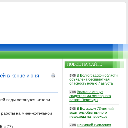
НОВОЕ НА САЙТЕ
ей в конце июня
В Волгоградской области
7.08
объявлена беспилотная
опасность ночью 7 августа
Волжане станут
7.08
свидетелями метеорного
чей воды останутся жители
потока Персеиды
В Волжском 73-летний
7.08
водитель сбил пьяного
 работы на мини-котельной
пешехода на переходе
Причиной скопления
7.08
5 и 77).