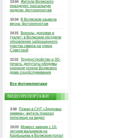
Жители Волжского
13.04
празднуют пахсальную
неделю: фоторепортаж
В Волжском зацвела
10.04
весна: фоторепортаж
Вороны, дорожки и
24.01
туалет: в Волжском обсудили
обновление заброшенного
участка сквера на улице
Советской
Трудоустройство и 3D-
22.01
печать: депутаты облдумы
оценили успехи Волжского
дома соцобслуживания
Все фоторепортажи
ВИДЕОРЕПОРТАЖИ
Пожар в СНТ «Здоровье
3.08
химика»: житель показал
пепелище на видео
Момент аварии с 10-
19.03
летним мальчиком на
Карбышева в Волжском попал