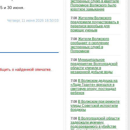
экстренных служб в квартале
Погромное Волжского было
25 и 30 июня.
короткое замыкание
Жителям Волжского
7.08
Четверг, 11 июня 2026 16:50:03
предложили поучаствовать в
переписи воробьев для
помощи ученым
Жители Волжского
7.08
сообщают о скоплении
экстренных служб в
Погромном
Муниципальное
7.08
предприятие Волгоградской
области уличили в
незаконной добыче воды
В Волжском дедушка на
7.08
«Ладе Гранте» врезался в
световую опору: пострадал
ребенок
В Волжском при ремонте
7.08
улицы Советской испортили
бордюры
В Волгоградской области
7.08
задержали мужчину,
подозреваемого в убийстве