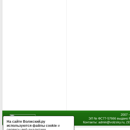
2007 
ЭЛ № ФС77-57666 выдано Р
На сайте Волжский.ру
Контакты: admin
@
volzsky.ru, (
используются файлы cookie
и
сервисы веб-аналитики