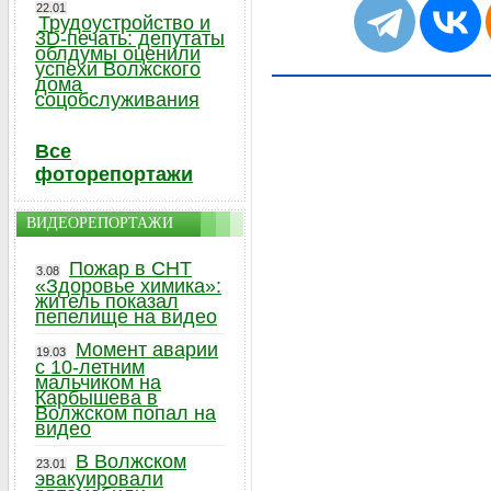
22.01
Трудоустройство и
3D-печать: депутаты
облдумы оценили
успехи Волжского
дома
соцобслуживания
Все
фоторепортажи
ВИДЕОРЕПОРТАЖИ
Пожар в СНТ
3.08
«Здоровье химика»:
житель показал
пепелище на видео
Момент аварии
19.03
с 10-летним
мальчиком на
Карбышева в
Волжском попал на
видео
В Волжском
23.01
эвакуировали