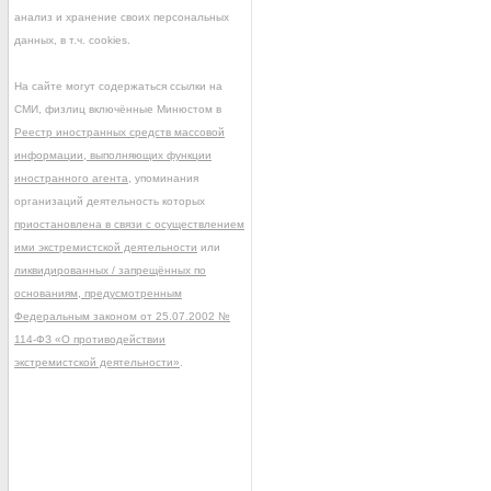
анализ и хранение своих персональных
данных, в т.ч. cookies.
На сайте могут содержаться ссылки на
СМИ, физлиц включённые Минюстом в
Реестр иностранных средств массовой
информации, выполняющих функции
иностранного агента
, упоминания
организаций деятельность которых
приостановлена в связи с осуществлением
ими экстремистской деятельности
или
ликвидированных / запрещённых по
основаниям, предусмотренным
Федеральным законом от 25.07.2002 №
114-ФЗ «О противодействии
экстремистской деятельности»
.