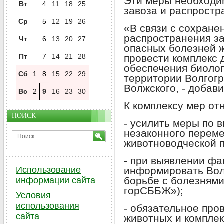
Эти меры необходи
Вт
4
11
18
25
завоза и распростр
Ср
5
12
19
26
«В связи с сохране
распространения за
Чт
6
13
20
27
опасных болезней 
Пт
7
14
21
28
провести комплекс 
обеспечения биоло
Сб
1
8
15
22
29
территории Волгогр
Волжского, - добав
Вс
2
9
16
23
30
К комплексу мер от
ПОИСК
- усилить меры по 
незаконного перем
животноводческой п
- при выявлении фа
Использование
информировать Вол
борьбе с болезням
информации сайта
горСББЖ»);
Условия
использования
- обязательное про
сайта
животных и комплек