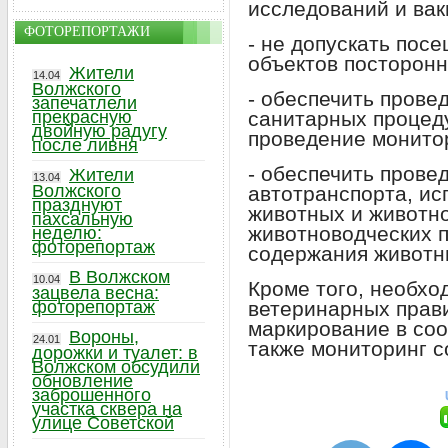
исследований и вак
ФОТОРЕПОРТАЖИ
- не допускать пос
объектов посторонн
Жители
14.04
Волжского
- обеспечить прове
запечатлели
прекрасную
санитарных процеду
двойную радугу
проведение монито
после ливня
- обеспечить прове
Жители
13.04
Волжского
автотранспорта, ис
празднуют
животных и животно
пахсальную
животноводческих 
неделю:
фоторепортаж
содержания животн
В Волжском
10.04
Кроме того, необх
зацвела весна:
фоторепортаж
ветеринарных прав
маркирование в соо
Вороны,
24.01
также мониторинг с
дорожки и туалет: в
Волжском обсудили
обновление
заброшенного
участка сквера на
улице Советской