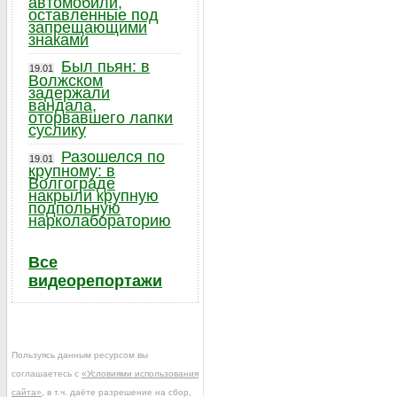
автомобили,
оставленные под
запрещающими
знаками
Был пьян: в
19.01
Волжском
задержали
вандала,
оторвавшего лапки
суслику
Разошелся по
19.01
крупному: в
Волгограде
накрыли крупную
подпольную
нарколабораторию
Все
видеорепортажи
Пользуясь данным ресурсом вы
соглашаетесь с
«Условиями использования
сайта»
, в т.ч. даёте разрешение на сбор,