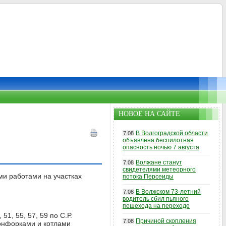
НОВОЕ НА САЙТЕ
В Волгоградской области
7.08
объявлена беспилотная
опасность ночью 7 августа
Волжане станут
7.08
свидетелями метеорного
ми работами на участках
потока Персеиды
В Волжском 73-летний
7.08
водитель сбил пьяного
пешехода на переходе
1, 55, 57, 59 по С.Р.
Причиной скопления
7.08
онфорками и котлами