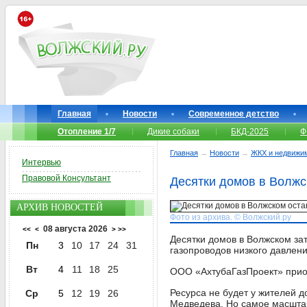
Главная
Новости
Современное детство
Отопление 1/7
Дикие собаки
БКД-2025
Ф
Главная
→
Новости
→
ЖКХ и недвижи
Интервью
Правовой Консультант
Десятки домов в Волжс
АРХИВ НОВОСТЕЙ
Фото из архива. © Волжский.ру
08 августа 2026
<<
<
>
>>
Десятки домов в Волжском за
Пн
3
10
17
24
31
газопроводов низкого давлени
Вт
4
11
18
25
ООО «АхтубаГазПроект» приост
Ресурса не будет у жителей д
Ср
5
12
19
26
Медведева. Но самое масшта