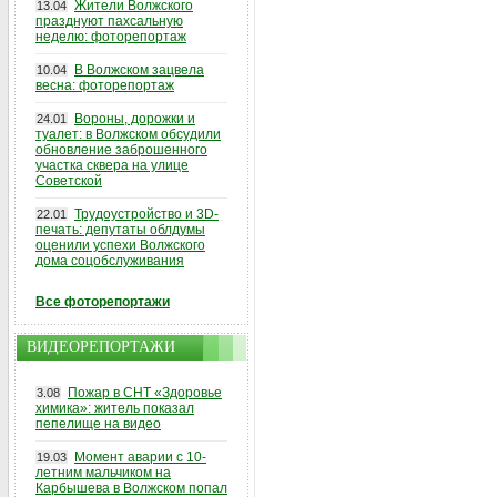
Жители Волжского
13.04
празднуют пахсальную
неделю: фоторепортаж
В Волжском зацвела
10.04
весна: фоторепортаж
Вороны, дорожки и
24.01
туалет: в Волжском обсудили
обновление заброшенного
участка сквера на улице
Советской
Трудоустройство и 3D-
22.01
печать: депутаты облдумы
оценили успехи Волжского
дома соцобслуживания
Все фоторепортажи
ВИДЕОРЕПОРТАЖИ
Пожар в СНТ «Здоровье
3.08
химика»: житель показал
пепелище на видео
Момент аварии с 10-
19.03
летним мальчиком на
Карбышева в Волжском попал