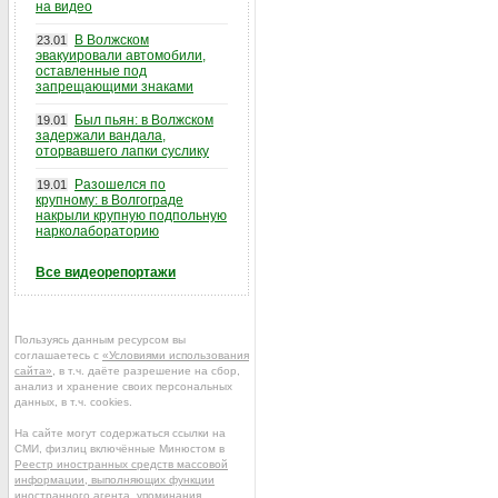
на видео
В Волжском
23.01
эвакуировали автомобили,
оставленные под
запрещающими знаками
Был пьян: в Волжском
19.01
задержали вандала,
оторвавшего лапки суслику
Разошелся по
19.01
крупному: в Волгограде
накрыли крупную подпольную
нарколабораторию
Все видеорепортажи
Пользуясь данным ресурсом вы
соглашаетесь с
«Условиями использования
сайта»
, в т.ч. даёте разрешение на сбор,
анализ и хранение своих персональных
данных, в т.ч. cookies.
На сайте могут содержаться ссылки на
СМИ, физлиц включённые Минюстом в
Реестр иностранных средств массовой
информации, выполняющих функции
иностранного агента
, упоминания