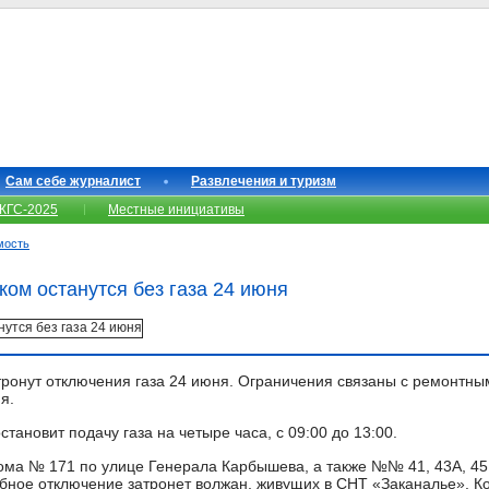
Сам себе журналист
Развлечения и туризм
КГС-2025
Местные инициативы
мость
ком останутся без газа 24 июня
тронут отключения газа 24 июня. Ограничения связаны с ремонтны
я.
ановит подачу газа на четыре часа, с 09:00 до 13:00.
ома № 171 по улице Генерала Карбышева, а также №№ 41, 43А, 45, 5
бное отключение затронет волжан, живущих в СНТ «Заканалье». К