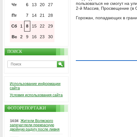
пользоваться не смогут на улица
Чт
6
13
20
27
2-й Массив, Просвещение (в 
Пт
7
14
21
28
Горожан, попадающих в грани
Сб
1
8
15
22
29
Вс
2
9
16
23
30
ПОИСК
Использование информации
сайта
Условия использования сайта
ФОТОРЕПОРТАЖИ
Жители Волжского
14.04
запечатлели прекрасную
двойную радугу после ливня