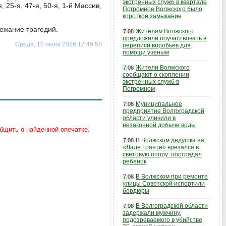
экстренных служб в квартале
я, 25-я, 47-я, 50-я, 1-й Массив,
Погромное Волжского было
короткое замыкание
ежание трагедий.
Жителям Волжского
7.08
предложили поучаствовать в
Среда, 10 июня 2026 17:49:58
переписи воробьев для
помощи ученым
Жители Волжского
7.08
сообщают о скоплении
экстренных служб в
Погромном
Муниципальное
7.08
предприятие Волгоградской
области уличили в
незаконной добыче воды
В Волжском дедушка на
7.08
«Ладе Гранте» врезался в
световую опору: пострадал
ребенок
В Волжском при ремонте
7.08
улицы Советской испортили
бордюры
В Волгоградской области
7.08
задержали мужчину,
подозреваемого в убийстве