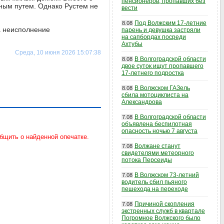
пенсионеров, пропавших без
ным путем. Однако Рустем не
вести
Под Волжским 17-летние
8.08
а неисполнение
парень и девушка застряли
на сапбордах посреди
Ахтубы
Среда, 10 июня 2026 15:07:38
В Волгоградской области
8.08
двое суток ищут пропавшего
17-летнего подростка
В Волжском ГАЗель
8.08
сбила мотоциклиста на
Александрова
В Волгоградской области
7.08
объявлена беспилотная
опасность ночью 7 августа
Волжане станут
7.08
свидетелями метеорного
потока Персеиды
В Волжском 73-летний
7.08
водитель сбил пьяного
пешехода на переходе
Причиной скопления
7.08
экстренных служб в квартале
Погромное Волжского было