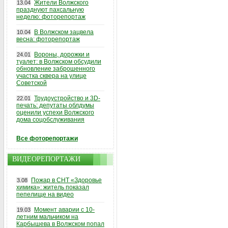
Жители Волжского
13.04
празднуют пахсальную
неделю: фоторепортаж
В Волжском зацвела
10.04
весна: фоторепортаж
Вороны, дорожки и
24.01
туалет: в Волжском обсудили
обновление заброшенного
участка сквера на улице
Советской
Трудоустройство и 3D-
22.01
печать: депутаты облдумы
оценили успехи Волжского
дома соцобслуживания
Все фоторепортажи
ВИДЕОРЕПОРТАЖИ
Пожар в СНТ «Здоровье
3.08
химика»: житель показал
пепелище на видео
Момент аварии с 10-
19.03
летним мальчиком на
Карбышева в Волжском попал