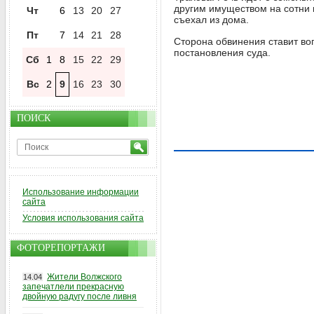
другим имуществом на сотни 
Чт
6
13
20
27
съехал из дома.
Пт
7
14
21
28
Сторона обвинения ставит во
постановления суда.
Сб
1
8
15
22
29
Вс
2
9
16
23
30
ПОИСК
Использование информации
сайта
Условия использования сайта
ФОТОРЕПОРТАЖИ
Жители Волжского
14.04
запечатлели прекрасную
двойную радугу после ливня