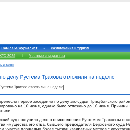
Сам себе журналист
Развлечения и туризм
КГС-2025
Местные инициативы
ь и закон
по делу Рустема Трахова отложили на неделю
еренесли первое заседание по делу экс-судьи Прикубанского район
ировано на 10 июня, однако было отложено до 16 июня. Причины 
чнили.
жский суд поступило дело о неисполнении Рустемом Траховым пос
тва имущества его отца, бывшего председателя Верховного суда Р
ном участке площадью более тысячи квадратных метров с двухэта