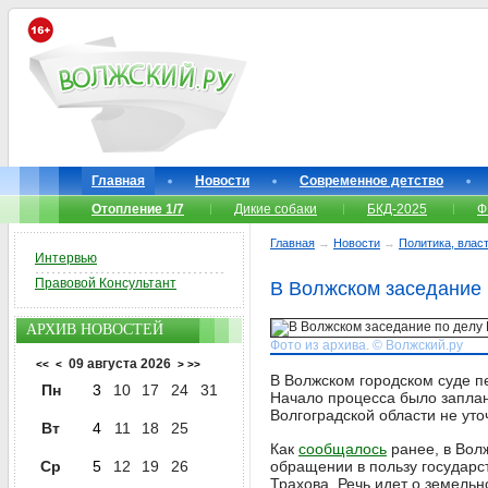
Главная
Новости
Современное детство
Отопление 1/7
Дикие собаки
БКД-2025
Ф
Главная
→
Новости
→
Политика, власт
Интервью
Правовой Консультант
В Волжском заседание 
АРХИВ НОВОСТЕЙ
Фото из архива. © Волжский.ру
09 августа 2026
<<
<
>
>>
В Волжском городском суде п
Пн
3
10
17
24
31
Начало процесса было заплан
Волгоградской области не уто
Вт
4
11
18
25
Как
сообщалось
ранее, в Вол
Ср
5
12
19
26
обращении в пользу государс
Трахова. Речь идет о земель