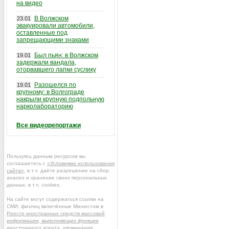
на видео
В Волжском
23.01
эвакуировали автомобили,
оставленные под
запрещающими знаками
Был пьян: в Волжском
19.01
задержали вандала,
оторвавшего лапки суслику
Разошелся по
19.01
крупному: в Волгограде
накрыли крупную подпольную
нарколабораторию
Все видеорепортажи
Пользуясь данным ресурсом вы
соглашаетесь с
«Условиями использования
сайта»
, в т.ч. даёте разрешение на сбор,
анализ и хранение своих персональных
данных, в т.ч. cookies.
На сайте могут содержаться ссылки на
СМИ, физлиц включённые Минюстом в
Реестр иностранных средств массовой
информации, выполняющих функции
иностранного агента
, упоминания