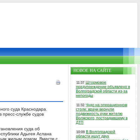
НОВОЕ НА САЙТЕ
Штормовое
11:37
предупреждение объявлено в
Волгоградской области из-за
непогоды
Чудо на операционном
11:32
ного суда Краснодара.
столе: врачи вернули
в пресс-службе судов
подвижность руки жителю
Волжского, пострадавшему в
ДТП
тановления суда об
В Волгоградской
10:09
еспублики Адыгея Аслана
области ищут двух
жным жилым домом. Вместе с