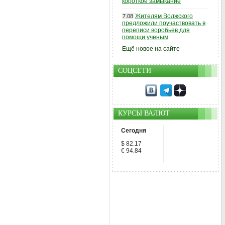
короткое замыкание
Жителям Волжского
7.08
предложили поучаствовать в
переписи воробьев для
помощи ученым
Ещё новое на сайте
СОЦСЕТИ
КУРСЫ ВАЛЮТ
Сегодня
$ 82.17
€ 94.84