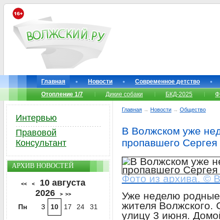
Главная
Новости
Современное детство
Отопление 1/7
Дикие собаки
БКД-2025
Ф
Главная
→
Новости
→
Общество
Интервью
В Волжском уже нед
Правовой
пропавшего Сергея
Консультант
АРХИВ НОВОСТЕЙ
Фото из архива. © 
10 августа
<<
<
2026
Уже неделю родные
>
>>
жителя Волжского.
Пн
3
10
17
24
31
улицу 3 июня. Домо