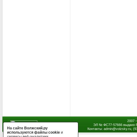
2007 
ЭЛ № ФС77-57666 выдано Р
На сайте Волжский.ру
Контакты: admin
@
volzsky.ru, (
используются файлы cookie
и
сервисы веб-аналитики