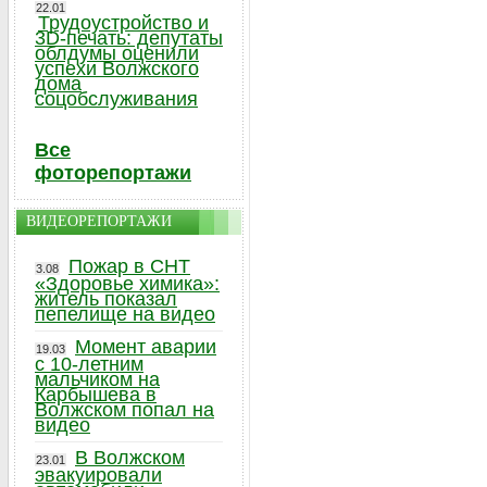
22.01
Трудоустройство и
3D-печать: депутаты
облдумы оценили
успехи Волжского
дома
соцобслуживания
Все
фоторепортажи
ВИДЕОРЕПОРТАЖИ
Пожар в СНТ
3.08
«Здоровье химика»:
житель показал
пепелище на видео
Момент аварии
19.03
с 10-летним
мальчиком на
Карбышева в
Волжском попал на
видео
В Волжском
23.01
эвакуировали