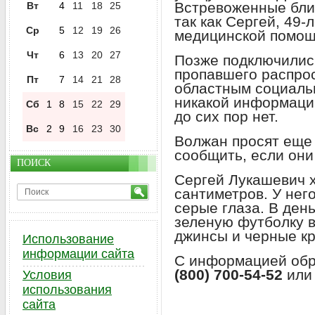
Встревоженные бли
Вт
4
11
18
25
так как Сергей, 49-
Ср
5
12
19
26
медицинской помощ
Чт
6
13
20
27
Позже подключилис
пропавшего распро
Пт
7
14
21
28
областным социальн
никакой информаци
Сб
1
8
15
22
29
до сих пор нет.
Вс
2
9
16
23
30
Волжан просят еще 
сообщить, если они
ПОИСК
Сергей Лукашевич 
сантиметров. У нег
серые глаза. В ден
зеленую футболку в
джинсы и черные кр
Использование
информации сайта
С информацией обр
(800) 700-54-52
ил
Условия
использования
сайта