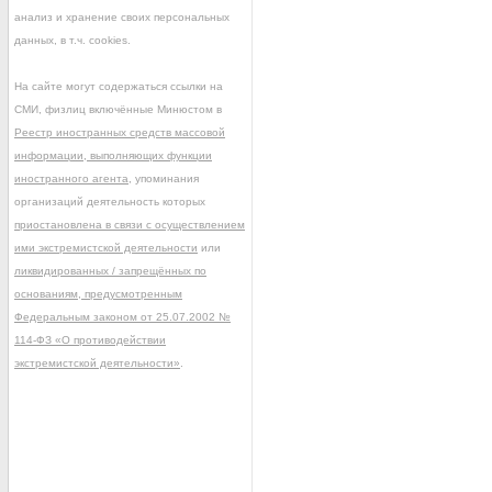
анализ и хранение своих персональных
данных, в т.ч. cookies.
На сайте могут содержаться ссылки на
СМИ, физлиц включённые Минюстом в
Реестр иностранных средств массовой
информации, выполняющих функции
иностранного агента
, упоминания
организаций деятельность которых
приостановлена в связи с осуществлением
ими экстремистской деятельности
или
ликвидированных / запрещённых по
основаниям, предусмотренным
Федеральным законом от 25.07.2002 №
114-ФЗ «О противодействии
экстремистской деятельности»
.