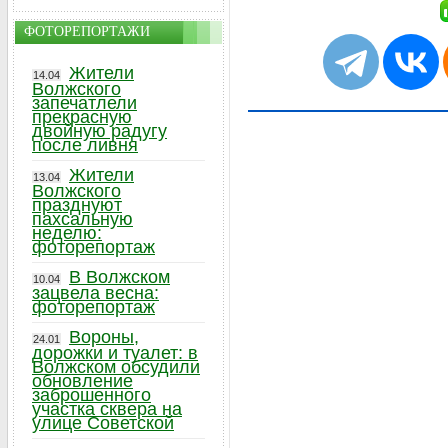
ФОТОРЕПОРТАЖИ
Жители
14.04
Волжского
запечатлели
прекрасную
двойную радугу
после ливня
Жители
13.04
Волжского
празднуют
пахсальную
неделю:
фоторепортаж
В Волжском
10.04
зацвела весна:
фоторепортаж
Вороны,
24.01
дорожки и туалет: в
Волжском обсудили
обновление
заброшенного
участка сквера на
улице Советской