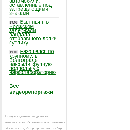
автомобили,
оставленные под
запрещающими
знаками
Был пьян: в
19.01
Волжском
задержали
вандала,
оторвавшего лапки
суслику
Разошелся по
19.01
крупному: в
Волгограде
накрыли крупную
подпольную
нарколабораторию
Все
видеорепортажи
Пользуясь данным ресурсом вы
соглашаетесь с
«Условиями использования
сайта»
, в т.ч. даёте разрешение на сбор,