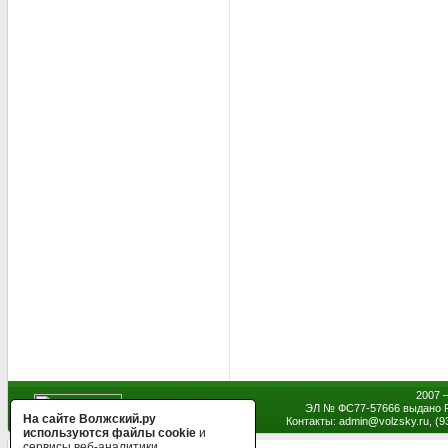
2007 
ЭЛ № ФС77-57666 выдано Р
На сайте Волжский.ру
Контакты: admin
@
volzsky.ru, (
используются файлы cookie
и
сервисы веб-аналитики