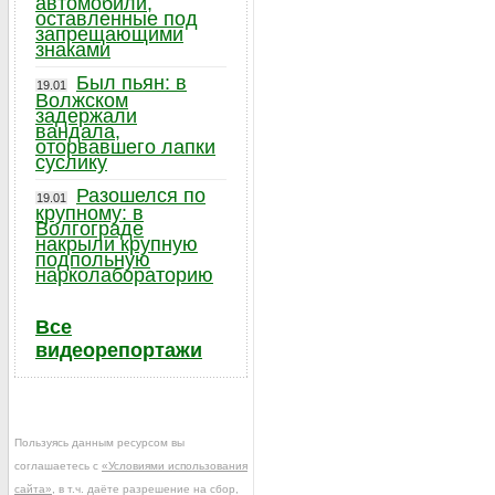
автомобили,
оставленные под
запрещающими
знаками
Был пьян: в
19.01
Волжском
задержали
вандала,
оторвавшего лапки
суслику
Разошелся по
19.01
крупному: в
Волгограде
накрыли крупную
подпольную
нарколабораторию
Все
видеорепортажи
Пользуясь данным ресурсом вы
соглашаетесь с
«Условиями использования
сайта»
, в т.ч. даёте разрешение на сбор,