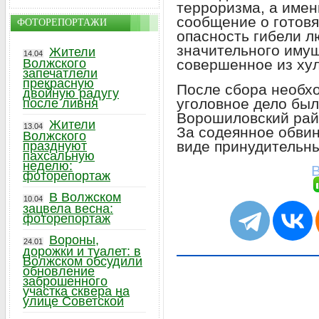
терроризма, а име
сообщение о готов
ФОТОРЕПОРТАЖИ
опасность гибели л
значительного иму
Жители
14.04
Волжского
совершенное из ху
запечатлели
прекрасную
После сбора необхо
двойную радугу
уголовное дело был
после ливня
Ворошиловский рай
Жители
13.04
За содеянное обвин
Волжского
виде принудительных
празднуют
пахсальную
неделю:
В
фоторепортаж
В Волжском
10.04
зацвела весна:
фоторепортаж
Вороны,
24.01
дорожки и туалет: в
Волжском обсудили
обновление
заброшенного
участка сквера на
улице Советской