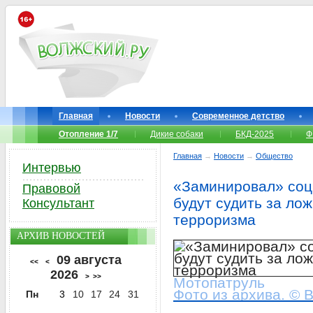
Главная
Новости
Современное детство
Отопление 1/7
Дикие собаки
БКД-2025
Ф
Главная
→
Новости
→
Общество
Интервью
«Заминировал» соц
Правовой
будут судить за ло
Консультант
терроризма
АРХИВ НОВОСТЕЙ
09 августа
<<
<
2026
>
>>
Мотопатруль
Фото из архива. © 
Пн
3
10
17
24
31