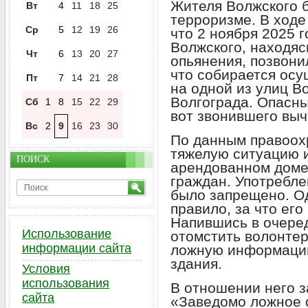
Жителя Волжского б
Вт
4
11
18
25
терроризме. В ходе
Ср
5
12
19
26
что 2 ноября 2025 г
Волжского, находяс
Чт
6
13
20
27
опьянения, позвони
что собирается осу
Пт
7
14
21
28
на одной из улиц В
Волгограда. Опасны
Сб
1
8
15
22
29
вот звонившего выч
Вс
2
9
16
23
30
По данным правоох
тяжелую ситуацию 
ПОИСК
арендованном доме
граждан. Употребле
было запрещено. О
правило, за что его
Напившись в очере
Использование
отомстить волонтер
информации сайта
ложную информацию
здания.
Условия
использования
В отношении него з
сайта
«Заведомо ложное 