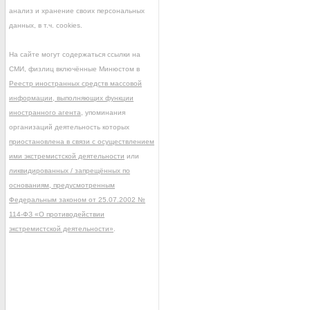
анализ и хранение своих персональных
данных, в т.ч. cookies.
На сайте могут содержаться ссылки на
СМИ, физлиц включённые Минюстом в
Реестр иностранных средств массовой
информации, выполняющих функции
иностранного агента
, упоминания
организаций деятельность которых
приостановлена в связи с осуществлением
ими экстремистской деятельности
или
ликвидированных / запрещённых по
основаниям, предусмотренным
Федеральным законом от 25.07.2002 №
114-ФЗ «О противодействии
экстремистской деятельности»
.