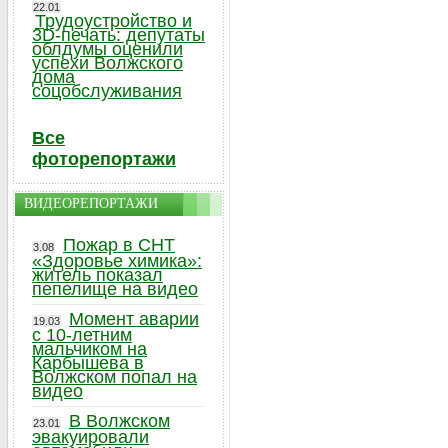
22.01
Трудоустройство и
3D-печать: депутаты
облдумы оценили
успехи Волжского
дома
соцобслуживания
Все
фоторепортажи
ВИДЕОРЕПОРТАЖИ
Пожар в СНТ
3.08
«Здоровье химика»:
житель показал
пепелище на видео
Момент аварии
19.03
с 10-летним
мальчиком на
Карбышева в
Волжском попал на
видео
В Волжском
23.01
эвакуировали