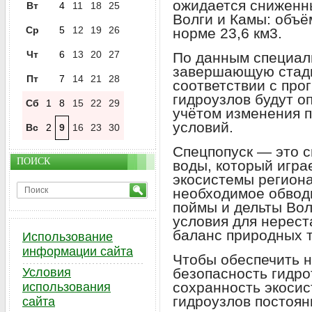
ожидается сниженн
Вт
4
11
18
25
Волги и Камы: объё
Ср
5
12
19
26
норме 23,6 км3.
Чт
6
13
20
27
По данным специал
завершающую стади
Пт
7
14
21
28
соответствии с про
гидроузлов будут о
Сб
1
8
15
22
29
учётом изменения п
условий.
Вс
2
9
16
23
30
Спецпопуск — это 
ПОИСК
воды, который игра
экосистемы региона
необходимое обвод
поймы и дельты Вол
условия для нерест
баланс природных 
Использование
информации сайта
Чтобы обеспечить 
Условия
безопасность гидро
сохранность экоси
использования
гидроузлов постоян
сайта