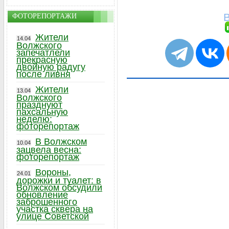
В
ФОТОРЕПОРТАЖИ
Жители
14.04
Волжского
запечатлели
прекрасную
двойную радугу
после ливня
Жители
13.04
Волжского
празднуют
пахсальную
неделю:
фоторепортаж
В Волжском
10.04
зацвела весна:
фоторепортаж
Вороны,
24.01
дорожки и туалет: в
Волжском обсудили
обновление
заброшенного
участка сквера на
улице Советской