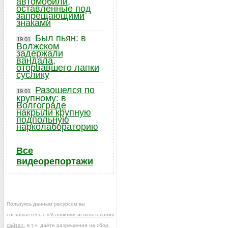
автомобили,
оставленные под
запрещающими
знаками
Был пьян: в
19.01
Волжском
задержали
вандала,
оторвавшего лапки
суслику
Разошелся по
19.01
крупному: в
Волгограде
накрыли крупную
подпольную
нарколабораторию
Все
видеорепортажи
Пользуясь данным ресурсом вы
соглашаетесь с
«Условиями использования
сайта»
, в т.ч. даёте разрешение на сбор,