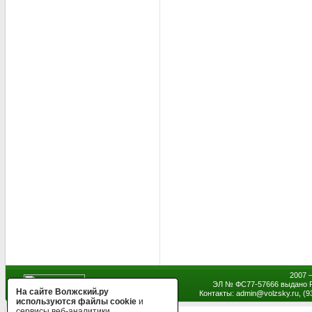
2007 
ЭЛ № ФС77-57666 выдано Р
На сайте Волжский.ру
Контакты: admin
@
volzsky.ru, (
используются файлы cookie
и
сервисы веб-аналитики