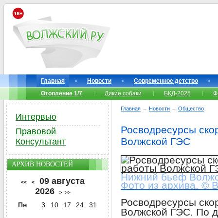
Главная
Новости
Современное детство
Отопление 1/7
Дикие собаки
БКД-2025
Ф
Главная
→
Новости
→
Общество
Интервью
Росводресурсы ско
Правовой
Волжской ГЭС
Консультант
АРХИВ НОВОСТЕЙ
Нижний бьеф Волж
09 августа
<<
<
Фото из архива. © 
2026
>
>>
Росводресурсы ско
Пн
3
10
17
24
31
Волжской ГЭС. По 