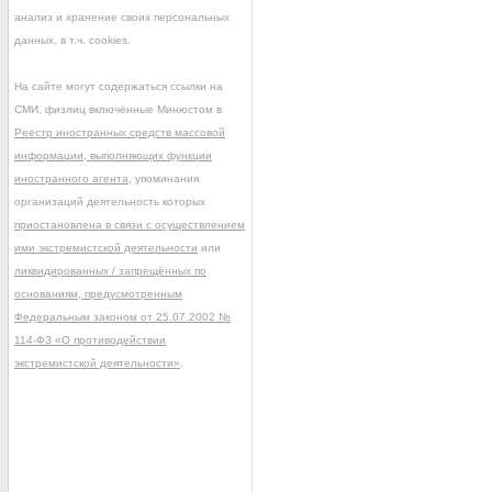
анализ и хранение своих персональных
данных, в т.ч. cookies.
На сайте могут содержаться ссылки на
СМИ, физлиц включённые Минюстом в
Реестр иностранных средств массовой
информации, выполняющих функции
иностранного агента
, упоминания
организаций деятельность которых
приостановлена в связи с осуществлением
ими экстремистской деятельности
или
ликвидированных / запрещённых по
основаниям, предусмотренным
Федеральным законом от 25.07.2002 №
114-ФЗ «О противодействии
экстремистской деятельности»
.