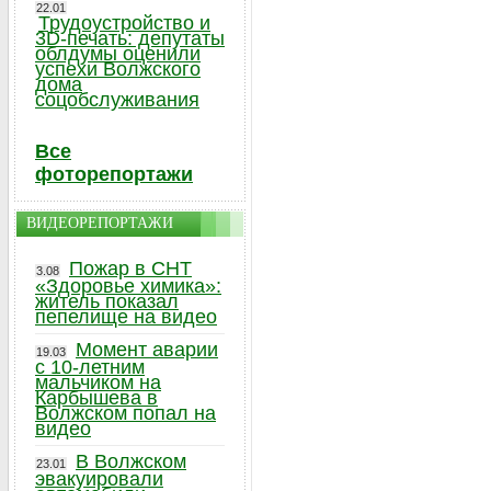
22.01
Трудоустройство и
3D-печать: депутаты
облдумы оценили
успехи Волжского
дома
соцобслуживания
Все
фоторепортажи
ВИДЕОРЕПОРТАЖИ
Пожар в СНТ
3.08
«Здоровье химика»:
житель показал
пепелище на видео
Момент аварии
19.03
с 10-летним
мальчиком на
Карбышева в
Волжском попал на
видео
В Волжском
23.01
эвакуировали