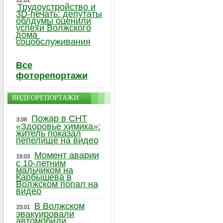
22.01
Трудоустройство и
3D-печать: депутаты
облдумы оценили
успехи Волжского
дома
соцобслуживания
Все
фоторепортажи
ВИДЕОРЕПОРТАЖИ
Пожар в СНТ
3.08
«Здоровье химика»:
житель показал
пепелище на видео
Момент аварии
19.03
с 10-летним
мальчиком на
Карбышева в
Волжском попал на
видео
В Волжском
23.01
эвакуировали
автомобили,