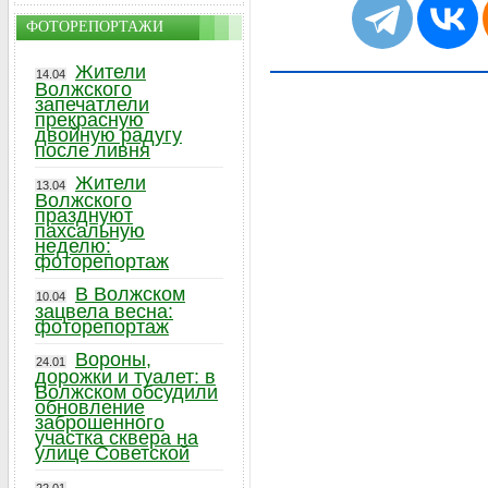
ФОТОРЕПОРТАЖИ
Жители
14.04
Волжского
запечатлели
прекрасную
двойную радугу
после ливня
Жители
13.04
Волжского
празднуют
пахсальную
неделю:
фоторепортаж
В Волжском
10.04
зацвела весна:
фоторепортаж
Вороны,
24.01
дорожки и туалет: в
Волжском обсудили
обновление
заброшенного
участка сквера на
улице Советской