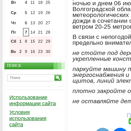
ночью и днем 06 ию
Вт
4
11
18
25
Волгоградской обла
Ср
5
12
19
26
метеорологических 
дожди в сочетании 
Чт
6
13
20
27
ветром 20-25 метров
Пт
7
14
21
28
В связи с непогодо
Сб
1
8
15
22
29
предельно внимате
Вс
2
9
16
23
30
не стойте под дер
укрепленные конст
ПОИСК
паркуйте машину п
энергоснабжения и
щитов, линий элек
плотно закройте о
Использование
не оставляйте дет
информации сайта
Условия
П
использования
сайта