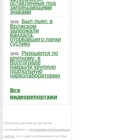
оставленные под
запрещающими
знаками
Был пьян: в
19.01
Волжском
задержали
вандала,
оторвавшего лапки
суслику
Разошелся по
19.01
крупному: в
Волгограде
накрыли крупную
подпольную
нарколабораторию
Все
видеорепортажи
Пользуясь данным ресурсом вы
соглашаетесь с
«Условиями использования
сайта»
, в т.ч. даёте разрешение на сбор,