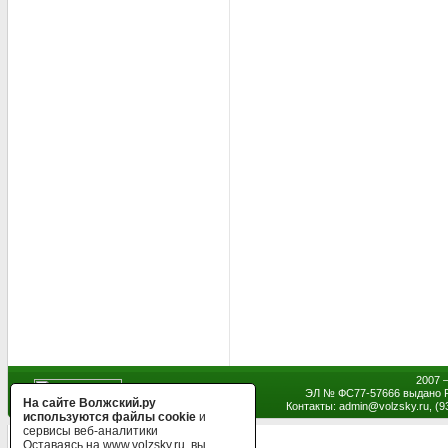
2007 
ЭЛ № ФС77-57666 выдано Р
На сайте Волжский.ру
Контакты: admin
@
volzsky.ru, (
используются файлы cookie
и
сервисы веб-аналитики
Оставаясь на www.volzsky.ru, вы