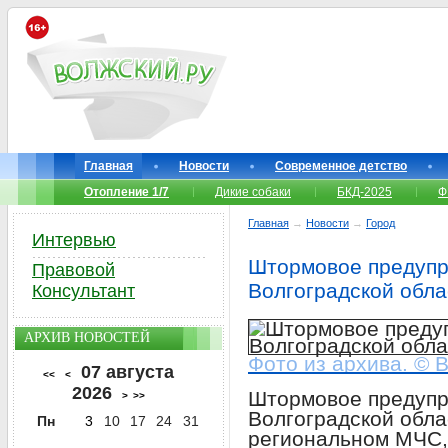
Главная
Новости
Современное детство
Отопление 1/7
Дикие собаки
БКД-2025
Ф
Главная
→
Новости
→
Город
Интервью
Штормовое предупр
Правовой
Волгоградской обла
Консультант
АРХИВ НОВОСТЕЙ
Фото из архива. © 
07 августа
<<
<
2026
Штормовое предупр
>
>>
Волгоградской обла
Пн
3
10
17
24
31
региональном МЧС, 