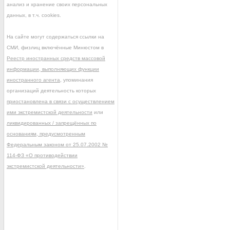
анализ и хранение своих персональных
данных, в т.ч. cookies.
На сайте могут содержаться ссылки на
СМИ, физлиц включённые Минюстом в
Реестр иностранных средств массовой
информации, выполняющих функции
иностранного агента
, упоминания
организаций деятельность которых
приостановлена в связи с осуществлением
ими экстремистской деятельности
или
ликвидированных / запрещённых по
основаниям, предусмотренным
Федеральным законом от 25.07.2002 №
114-ФЗ «О противодействии
экстремистской деятельности»
.