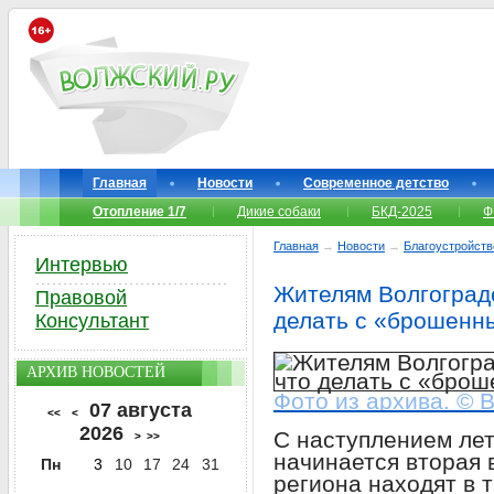
Главная
Новости
Современное детство
Отопление 1/7
Дикие собаки
БКД-2025
Ф
Главная
→
Новости
→
Благоустройств
Интервью
Жителям Волгоградс
Правовой
делать с «брошенн
Консультант
АРХИВ НОВОСТЕЙ
Фото из архива. © 
07 августа
<<
<
2026
С наступлением лет
>
>>
начинается вторая 
Пн
3
10
17
24
31
региона находят в т