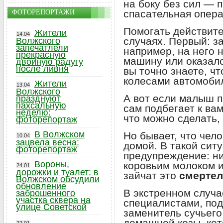
на боку без сил — 
спасательная опера
ФОТОРЕПОРТАЖИ
Помогать действите
Жители
14.04
случаях. Первый: з
Волжского
запечатлели
например, на него 
прекрасную
машину или оказалс
двойную радугу
после ливня
вы точно знаете, чт
колесами автомобил
Жители
13.04
Волжского
А вот если малыш п
празднуют
пахсальную
сам подбегает к ва
неделю:
что можно сделать, 
фоторепортаж
В Волжском
Но бывает, что чел
10.04
зацвела весна:
домой. В такой сит
фоторепортаж
предупреждение: ни
Вороны,
коровьим молоком и
24.01
дорожки и туалет: в
зайчат это
смерте
Волжском обсудили
обновление
В экстренном случа
заброшенного
участка сквера на
специалистами, по
улице Советской
заменитель сучьего
домашней козы, кот