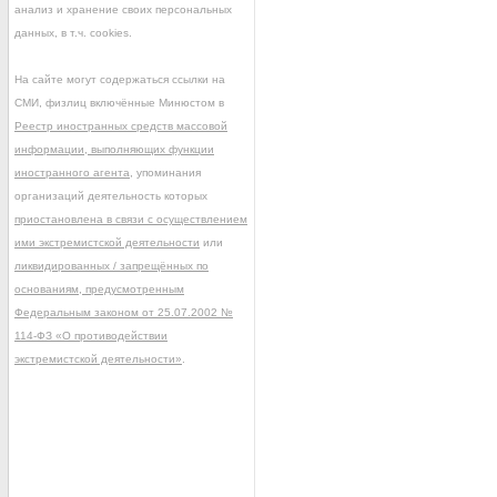
анализ и хранение своих персональных
данных, в т.ч. cookies.
На сайте могут содержаться ссылки на
СМИ, физлиц включённые Минюстом в
Реестр иностранных средств массовой
информации, выполняющих функции
иностранного агента
, упоминания
организаций деятельность которых
приостановлена в связи с осуществлением
ими экстремистской деятельности
или
ликвидированных / запрещённых по
основаниям, предусмотренным
Федеральным законом от 25.07.2002 №
114-ФЗ «О противодействии
экстремистской деятельности»
.