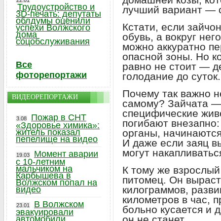
22.01
Трудоустройство и
лучший вариант — с
3D-печать: депутаты
облдумы оценили
Кстати, если зайчон
успехи Волжского
дома
обувь, а вокруг нег
соцобслуживания
можно аккуратно пе
опасной зоны. Но к
Все
равно не стоит — 
фоторепортажи
голодание до суток.
Почему так важно н
ВИДЕОРЕПОРТАЖИ
самому? Зайчата —
специфические живо
Пожар в СНТ
3.08
погибают внезапно:
«Здоровье химика»:
житель показал
органы, начинаются
пепелище на видео
И даже если заяц в
могут накапливатьс
Момент аварии
19.03
с 10-летним
мальчиком на
К тому же взрослый
Карбышева в
питомец. Он выраст
Волжском попал на
килограммов, разви
видео
километров в час, п
В Волжском
23.01
больно кусается и
эвакуировали
он не станет.
автомобили,