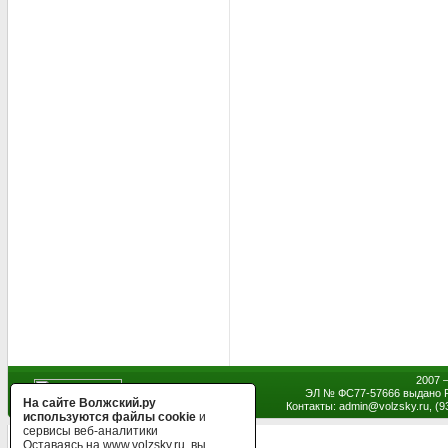
2007 
ЭЛ № ФС77-57666 выдано Р
На сайте Волжский.ру
Контакты: admin
@
volzsky.ru, (
используются файлы cookie
и
сервисы веб-аналитики
Оставаясь на www.volzsky.ru, вы