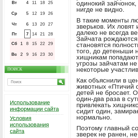
одинокий зайчонок,
Вт
4
11
18
25
нигде не видно.
Ср
5
12
19
26
В такие моменты л
Чт
6
13
20
27
зверьков. Их ловят
далеко не всегда в
Пт
7
14
21
28
Зайчата рождаются 
Сб
1
8
15
22
29
становятся полнос
того, до детеныши 
Вс
2
9
16
23
30
хищникам попадают
угрозы зайчатам не
некоторые участли
ПОИСК
Как объяснили в це
животных «Птичий о
детей не бросает. О
один-два раза в сут
Использование
привлекать хищнико
информации сайта
сидит один, замира
нормально.
Условия
использования
Поэтому главный со
сайта
зверек не ранен, не