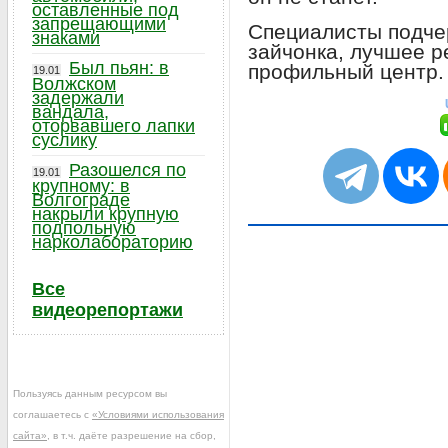
оставленные под
запрещающими
Специалисты подче
знаками
зайчонка, лучшее р
Был пьян: в
профильный центр.
19.01
Волжском
задержали
вандала,
оторвавшего лапки
суслику
Разошелся по
19.01
крупному: в
Волгограде
накрыли крупную
подпольную
нарколабораторию
Все
видеорепортажи
Пользуясь данным ресурсом вы
соглашаетесь с
«Условиями использования
сайта»
, в т.ч. даёте разрешение на сбор,