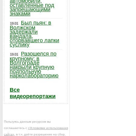
автомобили,
оставленные под
запрещающими
знаками
Был пьян: в
19.01
Волжском
задержали
вандала,
оторвавшего лапки
суслику
Разошелся по
19.01
крупному: в
Волгограде
накрыли крупную
подпольную
нарколабораторию
Все
видеорепортажи
Пользуясь данным ресурсом вы
соглашаетесь с
«Условиями использования
сайта»
, в т.ч. даёте разрешение на сбор,