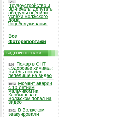
22.01
Трудоустройство и
3D-печать: депутаты
облдумы оценили
успехи Волжского
дома
соцобслуживания
Все
фоторепортажи
ВИДЕОРЕПОРТАЖИ
Пожар в СНТ
3.08
«Здоровье химика»:
житель показал
пепелище на видео
Момент аварии
19.03
с 10-летним
мальчиком на
Карбышева в
Волжском попал на
видео
В Волжском
23.01
эвакуировали