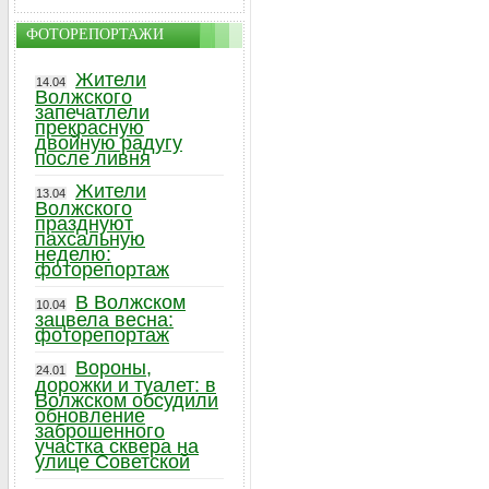
ФОТОРЕПОРТАЖИ
Жители
14.04
Волжского
запечатлели
прекрасную
двойную радугу
после ливня
Жители
13.04
Волжского
празднуют
пахсальную
неделю:
фоторепортаж
В Волжском
10.04
зацвела весна:
фоторепортаж
Вороны,
24.01
дорожки и туалет: в
Волжском обсудили
обновление
заброшенного
участка сквера на
улице Советской