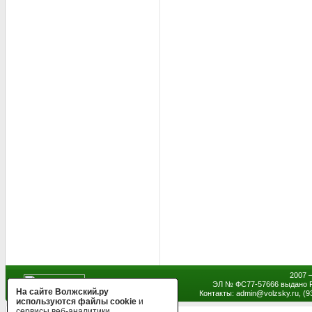
2007 
ЭЛ № ФС77-57666 выдано Р
На сайте Волжский.ру
Контакты: admin
@
volzsky.ru, (
используются файлы cookie
и
сервисы веб-аналитики