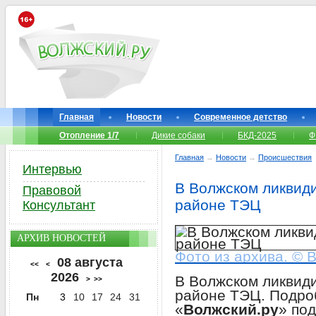
Главная
Новости
Современное детство
Отопление 1/7
Дикие собаки
БКД-2025
Ф
Главная
→
Новости
→
Происшествия
Интервью
В Волжском ликвид
Правовой
районе ТЭЦ
Консультант
АРХИВ НОВОСТЕЙ
Фото из архива. © 
08 августа
<<
<
2026
В Волжском ликвид
>
>>
районе ТЭЦ. Подро
Пн
3
10
17
24
31
«
Волжский.ру
» по