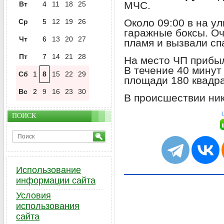
МЧС.
Вт
4
11
18
25
Около 09:00 в на у
Ср
5
12
19
26
гаражные боксы. О
Чт
6
13
20
27
пламя и вызвали сп
Пт
7
14
21
28
На место ЧП прибыл
В течение 40 минут
Сб
1
8
15
22
29
площади 180 квадр
Вс
2
9
16
23
30
В происшествии ник
ПОИСК
Использование
информации сайта
Условия
использования
сайта