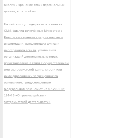
анализ и хранение своих персональных
данных, в т.ч. cookies.
На сайте могут содержаться ссылки на
СМИ, физлиц включённые Минюстом в
Реестр иностранных средств массовой
информации, выполняющих функции
иностранного агента
, упоминания
организаций деятельность которых
приостановлена в связи с осуществлением
ими экстремистской деятельности
или
ликвидированных / запрещённых по
основаниям, предусмотренным
Федеральным законом от 25.07.2002 №
114-ФЗ «О противодействии
экстремистской деятельности»
.