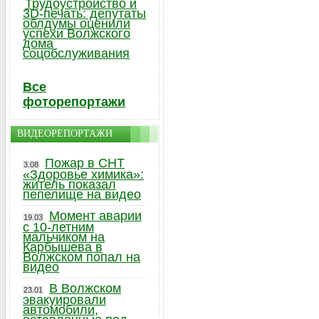
Трудоустройство и
3D-печать: депутаты
облдумы оценили
успехи Волжского
дома
соцобслуживания
Все
фоторепортажи
ВИДЕОРЕПОРТАЖИ
Пожар в СНТ
3.08
«Здоровье химика»:
житель показал
пепелище на видео
Момент аварии
19.03
с 10-летним
мальчиком на
Карбышева в
Волжском попал на
видео
В Волжском
23.01
эвакуировали
автомобили,