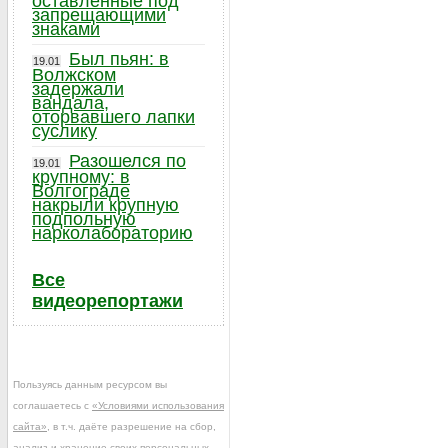
оставленные под
запрещающими
знаками
Был пьян: в
19.01
Волжском
задержали
вандала,
оторвавшего лапки
суслику
Разошелся по
19.01
крупному: в
Волгограде
накрыли крупную
подпольную
нарколабораторию
Все
видеорепортажи
Пользуясь данным ресурсом вы
соглашаетесь с
«Условиями использования
сайта»
, в т.ч. даёте разрешение на сбор,
анализ и хранение своих персональных