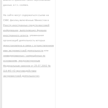
данных, в т.ч. cookies.
На сайте могут содержаться ссылки на
СМИ, физлиц включённые Минюстом в
Реестр иностранных средств массовой
информации, выполняющих функции
иностранного агента
, упоминания
организаций деятельность которых
приостановлена в связи с осуществлением
ими экстремистской деятельности
или
ликвидированных / запрещённых по
основаниям, предусмотренным
Федеральным законом от 25.07.2002 №
114-ФЗ «О противодействии
экстремистской деятельности»
.