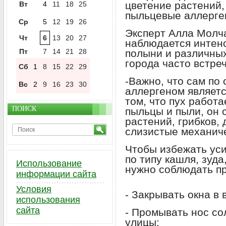
цветение растений
Вт
4
11
18
25
пыльцевые аллерге
Ср
5
12
19
26
Эксперт Алла Молча
Чт
6
13
20
27
наблюдается интен
Пт
7
14
21
28
полыни и различных
города часто встре
Сб
1
8
15
22
29
-Важно, что сам по
Вс
2
9
16
23
30
аллергеном являетс
том, что пух работа
ПОИСК
пыльцы и пыли, он 
растений, грибков,
слизистые механиче
Чтобы избежать ус
по типу кашля, зуда
Использование
нужно соблюдать п
информации сайта
Условия
- Закрывать окна в 
использования
сайта
- Промывать нос с
улицы;