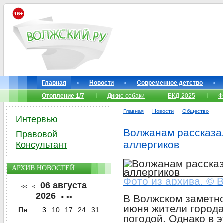
Главная
Новости
Современное детство
Отопление 1/7
Дикие собаки
БКД-2025
Ф
Главная
→
Новости
→
Общество
Интервью
Волжанам рассказа
Правовой
аллергиков
Консультант
АРХИВ НОВОСТЕЙ
Фото из архива. © 
06 августа
<<
<
2026
В Волжском заметно
>
>>
июня жители город
Пн
3
10
17
24
31
погодой. Однако в 