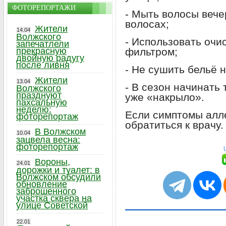
ФОТОРЕПОРТАЖИ
- Мыть волосы вече
волосах;
Жители
14.04
Волжского
- Использовать очи
запечатлели
прекрасную
фильтром;
двойную радугу
после ливня
- Не сушить бельё н
Жители
13.04
- В сезон начинать 
Волжского
празднуют
уже «накрыло».
пахсальную
неделю:
Если симптомы алл
фоторепортаж
обратиться к врачу.
В Волжском
10.04
зацвела весна:
фоторепортаж
Вороны,
24.01
дорожки и туалет: в
Волжском обсудили
обновление
заброшенного
участка сквера на
улице Советской
22.01