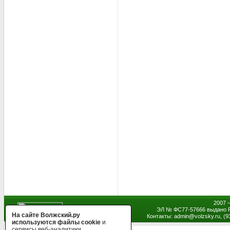
2007 
ЭЛ № ФС77-57666 выдано Р
На сайте Волжский.ру
Контакты: admin
@
volzsky.ru, (
используются файлы cookie
и
сервисы веб-аналитики