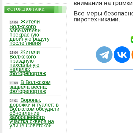
внимания на громки
ФОТОРЕПОРТАЖИ
Все меры безопасн
пиротехниками.
Жители
14.04
Волжского
запечатлели
прекрасную
двойную радугу
после ливня
Жители
13.04
Волжского
празднуют
пахсальную
неделю:
фоторепортаж
В Волжском
10.04
зацвела весна:
фоторепортаж
Вороны,
24.01
дорожки и туалет: в
Волжском обсудили
обновление
заброшенного
участка сквера на
улице Советской