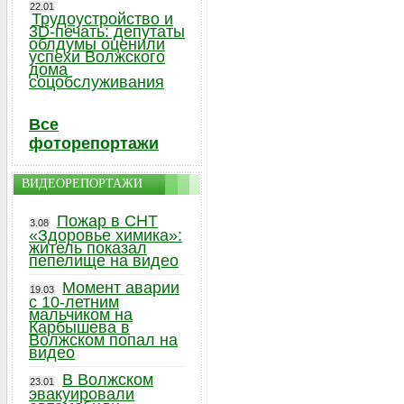
22.01
Трудоустройство и
3D-печать: депутаты
облдумы оценили
успехи Волжского
дома
соцобслуживания
Все
фоторепортажи
ВИДЕОРЕПОРТАЖИ
Пожар в СНТ
3.08
«Здоровье химика»:
житель показал
пепелище на видео
Момент аварии
19.03
с 10-летним
мальчиком на
Карбышева в
Волжском попал на
видео
В Волжском
23.01
эвакуировали