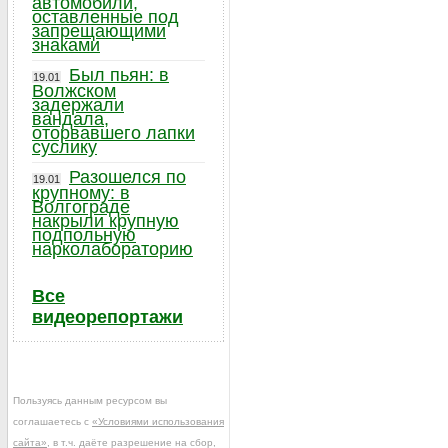
автомобили,
оставленные под
запрещающими
знаками
Был пьян: в
19.01
Волжском
задержали
вандала,
оторвавшего лапки
суслику
Разошелся по
19.01
крупному: в
Волгограде
накрыли крупную
подпольную
нарколабораторию
Все
видеорепортажи
Пользуясь данным ресурсом вы
соглашаетесь с
«Условиями использования
сайта»
, в т.ч. даёте разрешение на сбор,