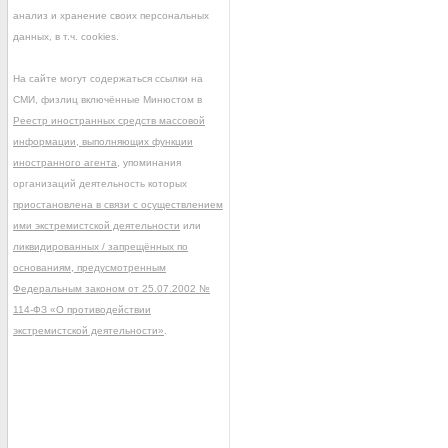
анализ и хранение своих персональных
данных, в т.ч. cookies.
На сайте могут содержаться ссылки на
СМИ, физлиц включённые Минюстом в
Реестр иностранных средств массовой
информации, выполняющих функции
иностранного агента
, упоминания
организаций деятельность которых
приостановлена в связи с осуществлением
ими экстремистской деятельности
или
ликвидированных / запрещённых по
основаниям, предусмотренным
Федеральным законом от 25.07.2002 №
114-ФЗ «О противодействии
экстремистской деятельности»
.