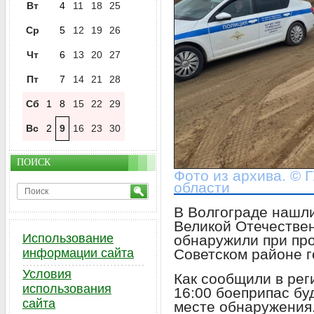
Вт
4
11
18
25
Ср
5
12
19
26
Чт
6
13
20
27
Пт
7
14
21
28
Сб
1
8
15
22
29
Вс
2
9
16
23
30
ПОИСК
Фото из архива. © 
области
В Волгограде нашл
Великой Отечестве
Использование
обнаружили при пр
Советском районе г
информации сайта
Условия
Как сообщили в рег
использования
16:00 боеприпас бу
сайта
месте обнаружения