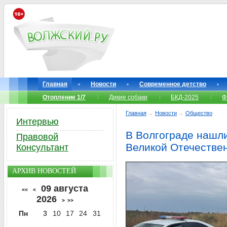
Главная
Новости
Современное детство
Отопление 1/7
Дикие собаки
БКД-2025
Ф
Главная
→
Новости
→
Общество
Интервью
В Волгограде нашл
Правовой
Великой Отечестве
Консультант
АРХИВ НОВОСТЕЙ
09 августа
<<
<
2026
>
>>
Пн
3
10
17
24
31