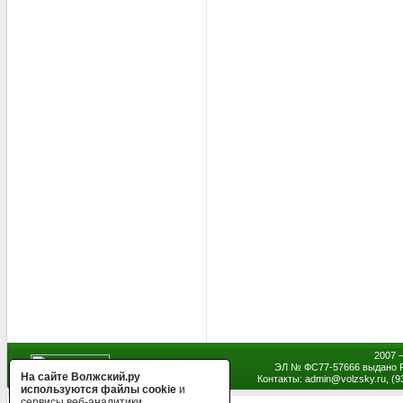
2007 
ЭЛ № ФС77-57666 выдано Р
На сайте Волжский.ру
Контакты: admin
@
volzsky.ru, (
используются файлы cookie
и
сервисы веб-аналитики