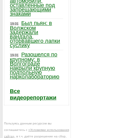
автомобили,
оставленные под
запрещающими
знаками
Был пьян: в
19.01
Волжском
задержали
вандала,
оторвавшего лапки
суслику
Разошелся по
19.01
крупному: в
Волгограде
накрыли крупную
подпольную
нарколабораторию
Все
видеорепортажи
Пользуясь данным ресурсом вы
соглашаетесь с
«Условиями использования
сайта»
, в т.ч. даёте разрешение на сбор,