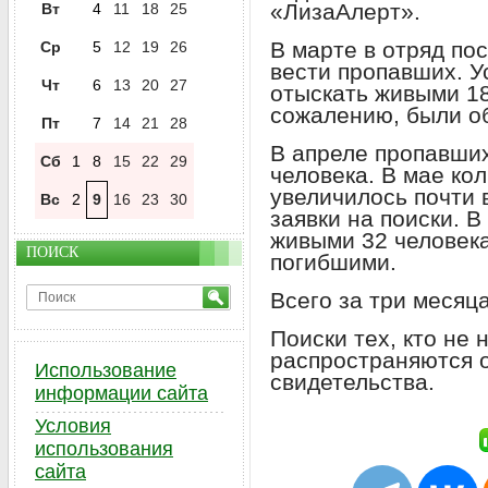
«ЛизаАлерт».
Вт
4
11
18
25
В марте в отряд пос
Ср
5
12
19
26
вести пропавших. У
Чт
6
13
20
27
отыскать живыми 18 
сожалению, были о
Пт
7
14
21
28
В апреле пропавши
Сб
1
8
15
22
29
человека. В мае ко
увеличилось почти 
Вс
2
9
16
23
30
заявки на поиски.
живыми 32 человек
ПОИСК
погибшими.
Всего за три месяц
Поиски тех, кто не
распространяются 
Использование
свидетельства.
информации сайта
Условия
использования
сайта