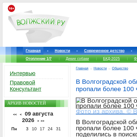
Главная
Новости
Современное детство
Отопление 1/7
Дикие собаки
БКД-2025
Ф
Главная
→
Новости
→
Общество
Интервью
В Волгоградской об
Правовой
пропали более 100 
Консультант
АРХИВ НОВОСТЕЙ
Фото из архива. © 
09 августа
<<
<
2026
В Волгоградской об
>
>>
пропали более 100 
Пн
3
10
17
24
31
поделились в поиск