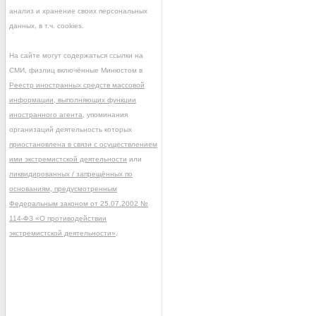
анализ и хранение своих персональных
данных, в т.ч. cookies.
На сайте могут содержаться ссылки на
СМИ, физлиц включённые Минюстом в
Реестр иностранных средств массовой
информации, выполняющих функции
иностранного агента
, упоминания
организаций деятельность которых
приостановлена в связи с осуществлением
ими экстремистской деятельности
или
ликвидированных / запрещённых по
основаниям, предусмотренным
Федеральным законом от 25.07.2002 №
114-ФЗ «О противодействии
экстремистской деятельности»
.