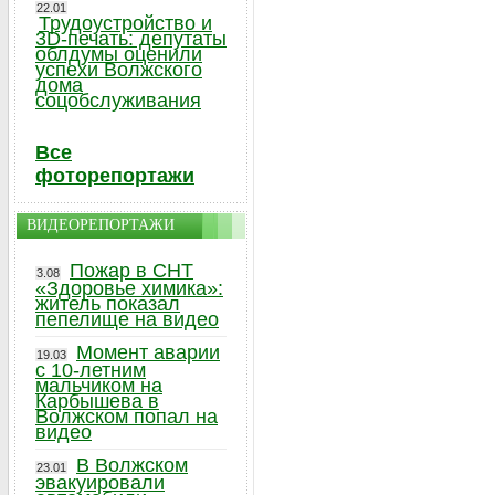
22.01
Трудоустройство и
3D-печать: депутаты
облдумы оценили
успехи Волжского
дома
соцобслуживания
Все
фоторепортажи
ВИДЕОРЕПОРТАЖИ
Пожар в СНТ
3.08
«Здоровье химика»:
житель показал
пепелище на видео
Момент аварии
19.03
с 10-летним
мальчиком на
Карбышева в
Волжском попал на
видео
В Волжском
23.01
эвакуировали