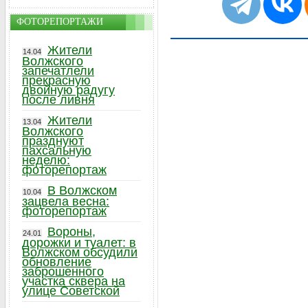
ФОТОРЕПОРТАЖИ
Жители
14.04
Волжского
запечатлели
прекрасную
двойную радугу
после ливня
Жители
13.04
Волжского
празднуют
пахсальную
неделю:
фоторепортаж
В Волжском
10.04
зацвела весна:
фоторепортаж
Вороны,
24.01
дорожки и туалет: в
Волжском обсудили
обновление
заброшенного
участка сквера на
улице Советской