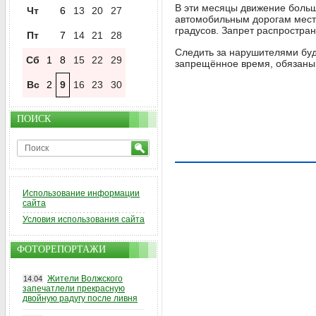
В эти месяцы движение больш
Чт
6
13
20
27
автомобильным дорогам мест
градусов. Запрет распростран
Пт
7
14
21
28
Следить за нарушителями буд
Сб
1
8
15
22
29
запрещённое время, обязаны 
Вс
2
9
16
23
30
ПОИСК
Использование информации
сайта
Условия использования сайта
ФОТОРЕПОРТАЖИ
Жители Волжского
14.04
запечатлели прекрасную
двойную радугу после ливня