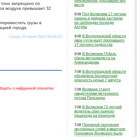
пенсионеров, пропавших без
5 тонн запрещено по
вести
ра воздуха превышает 32
Под Волжским 17-летние
8.08
парень и девушка застряли
переместить грузы в
на сапбордах посреди
Ахтубы
ацией города.
В Волгоградской области
8.08
Среда, 03 июня 2026 09:04:42
двое суток ищут пропавшего
17-летнего подростка
В Волжском ГАЗель
8.08
сбила мотоциклиста на
Александрова
В Волгоградской области
7.08
объявлена беспилотная
опасность ночью 7 августа
Волжане станут
7.08
свидетелями метеорного
потока Персеиды
В Волжском 73-летний
7.08
водитель сбил пьяного
пешехода на переходе
Причиной скопления
7.08
экстренных служб в квартале
Погромное Волжского было