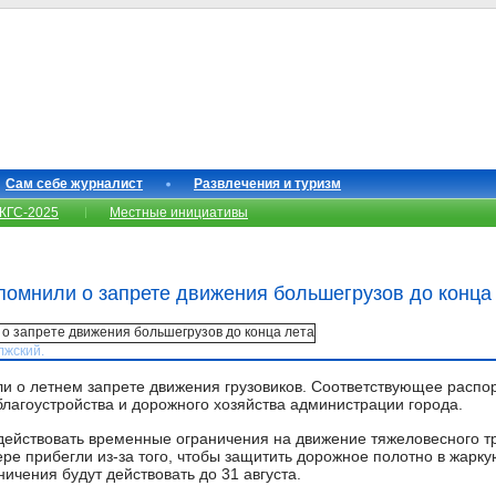
Сам себе журналист
Развлечения и туризм
КГС-2025
Местные инициативы
омнили о запрете движения большегрузов до конца
лжский.
 о летнем запрете движения грузовиков. Соответствующее распо
благоустройства и дорожного хозяйства администрации города.
действовать временные ограничения на движение тяжеловесного т
ере прибегли из-за того, чтобы защитить дорожное полотно в жарку
ичения будут действовать до 31 августа.