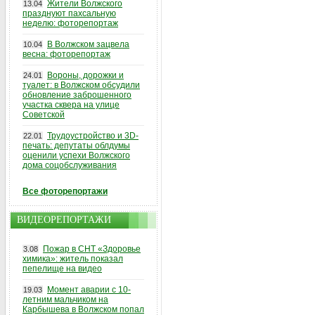
Жители Волжского
13.04
празднуют пахсальную
неделю: фоторепортаж
В Волжском зацвела
10.04
весна: фоторепортаж
Вороны, дорожки и
24.01
туалет: в Волжском обсудили
обновление заброшенного
участка сквера на улице
Советской
Трудоустройство и 3D-
22.01
печать: депутаты облдумы
оценили успехи Волжского
дома соцобслуживания
Все фоторепортажи
ВИДЕОРЕПОРТАЖИ
Пожар в СНТ «Здоровье
3.08
химика»: житель показал
пепелище на видео
Момент аварии с 10-
19.03
летним мальчиком на
Карбышева в Волжском попал