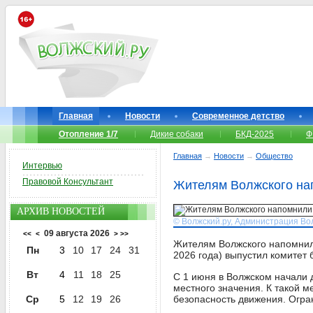
Главная
Новости
Современное детство
Отопление 1/7
Дикие собаки
БКД-2025
Ф
Главная
→
Новости
→
Общество
Интервью
Правовой Консультант
Жителям Волжского нап
АРХИВ НОВОСТЕЙ
© Волжский.ру, Администрация Во
09 августа 2026
<<
<
>
>>
Жителям Волжского напомнили
Пн
3
10
17
24
31
2026 года) выпустил комитет 
Вт
4
11
18
25
С 1 июня в Волжском начали 
местного значения. К такой м
Ср
5
12
19
26
безопасность движения. Огран