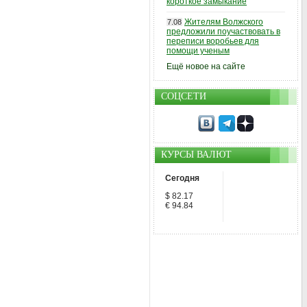
короткое замыкание
Жителям Волжского
7.08
предложили поучаствовать в
переписи воробьев для
помощи ученым
Ещё новое на сайте
СОЦСЕТИ
КУРСЫ ВАЛЮТ
Сегодня
$ 82.17
€ 94.84