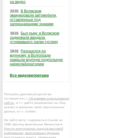
на видео
В Волжском
23.01
эвакуировали автомобили,
оставленные под
запрещающими знаками
Был пьян: в Волжском
19.01
задержали вандала,
оторвавшего лапки суслику
Разошелся по
19.01
крупному: в Волгограде
накрыли крупную подпольную
нарколабораторию
Все видеорепортажи
Пользуясь данным ресурсом вы
соглашаетесь с
«Условиями использования
сайта»
, в т.ч. даёте разрешение на сбор,
анализ и хранение своих персональных
данных, в т.ч. cookies.
На сайте могут содержаться ссылки на
СМИ, физлиц включённые Минюстом в
Реестр иностранных средств массовой
информации, выполняющих функции
иностранного агента
, упоминания