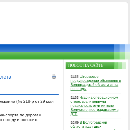
НОВОЕ НА САЙТЕ
 лета
Штормовое
11:37
предупреждение объявлено в
Волгоградской области из-за
непогоды
Чудо на операционном
11:32
ряжение (№ 218‑р от 29 мая
столе: врачи вернули
подвижность руки жителю
Волжского, пострадавшему в
ДТП
ранспорта по дорогам
ю погоду и повысить
В Волгоградской
10:09
области ищут двух