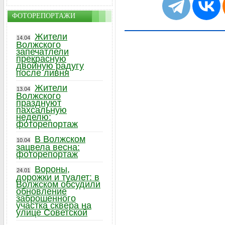
ФОТОРЕПОРТАЖИ
Жители
14.04
Волжского
запечатлели
прекрасную
двойную радугу
после ливня
Жители
13.04
Волжского
празднуют
пахсальную
неделю:
фоторепортаж
В Волжском
10.04
зацвела весна:
фоторепортаж
Вороны,
24.01
дорожки и туалет: в
Волжском обсудили
обновление
заброшенного
участка сквера на
улице Советской