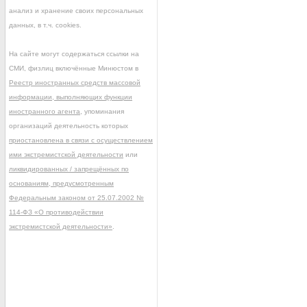
анализ и хранение своих персональных
данных, в т.ч. cookies.
На сайте могут содержаться ссылки на
СМИ, физлиц включённые Минюстом в
Реестр иностранных средств массовой
информации, выполняющих функции
иностранного агента
, упоминания
организаций деятельность которых
приостановлена в связи с осуществлением
ими экстремистской деятельности
или
ликвидированных / запрещённых по
основаниям, предусмотренным
Федеральным законом от 25.07.2002 №
114-ФЗ «О противодействии
экстремистской деятельности»
.