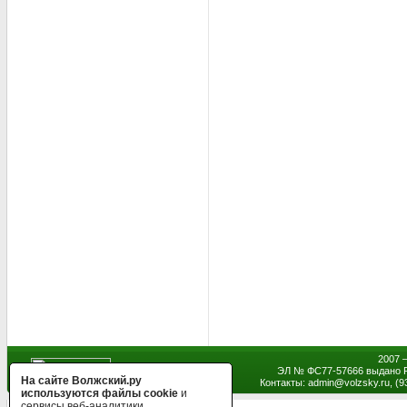
2007 
ЭЛ № ФС77-57666 выдано Р
На сайте Волжский.ру
Контакты: admin
@
volzsky.ru, (
используются файлы cookie
и
сервисы веб-аналитики