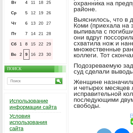
охранника на пред
Вт
4
11
18
25
районе.
Ср
5
12
19
26
Выяснилось, что в 
Чт
6
13
20
27
Коми (приехала на 
выпивала с погибши
Пт
7
14
21
28
они вдруг поссорил
схватила нож и нан
Сб
1
8
15
22
29
множественные ран
коллеги. Тот сконча
Вс
2
9
16
23
30
Подозреваемую заде
ПОИСК
суд сделали выводы
Женщине назначили
и четырех месяцев
исправительной ко
последующими двум
Использование
свободы.
информации сайта
В
Условия
использования
сайта