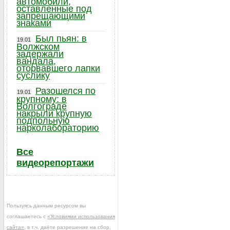
автомобили,
оставленные под
запрещающими
знаками
Был пьян: в
19.01
Волжском
задержали
вандала,
оторвавшего лапки
суслику
Разошелся по
19.01
крупному: в
Волгограде
накрыли крупную
подпольную
нарколабораторию
Все
видеорепортажи
Пользуясь данным ресурсом вы
соглашаетесь с
«Условиями использования
сайта»
, в т.ч. даёте разрешение на сбор,