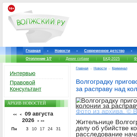
Главная
Новости
Современное детство
Отопление 1/7
Дикие собаки
БКД-2025
Ф
Главная
→
Новости
→
Криминал
Интервью
Волгоградку пригов
Правовой
за расправу над ко
Консультант
АРХИВ НОВОСТЕЙ
Фото из архива. © 
09 августа
<<
<
2026
Жительнице Волгог
>
>>
делу об убийстве к
Пн
3
10
17
24
31
расследование нач