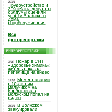
22.01
Трудоустройство и
3D-печать: депутаты
облдумы оценили
успехи Волжского
дома
соцобслуживания
Все
фоторепортажи
ВИДЕОРЕПОРТАЖИ
Пожар в СНТ
3.08
«Здоровье химика»:
житель показал
пепелище на видео
Момент аварии
19.03
с 10-летним
мальчиком на
Карбышева в
Волжском попал на
видео
В Волжском
23.01
эвакуировали