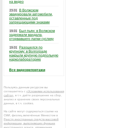
на видео
В Волжском
23.01
эвакуировали автомобили,
оставленные под
запрещающими знаками
Был пьян: в Волжском
19.01
задержали вандала,
оторвавшего лапки суслику
Разошелся по
19.01
крупному: в Волгограде
накрыли крупную подпольную
нарколабораторию
Все видеорепортажи
Пользуясь данным ресурсом вы
соглашаетесь с
«Условиями использования
сайта»
, в т.ч. даёте разрешение на сбор,
анализ и хранение своих персональных
данных, в т.ч. cookies.
На сайте могут содержаться ссылки на
СМИ, физлиц включённые Минюстом в
Реестр иностранных средств массовой
информации, выполняющих функции
иностранного агента
, упоминания