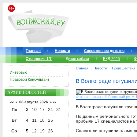
Главная
Новости
Современное детство
Отопление 1/7
Дикие собаки
БКД-2025
Ф
Главная
→
Новости
→
Происшествия
Интервью
Правовой Консультант
В Волгограде потушили
АРХИВ НОВОСТЕЙ
Фото из архива. © Волжский.ру, М
08 августа 2026
<<
<
>
>>
В Волгограде потушили крупн
Пн
3
10
17
24
31
По данным регионального ГУ
Вт
4
11
18
25
прибыли 17 специалистов на 
Спасатели потушили пламя до
Ср
5
12
19
26