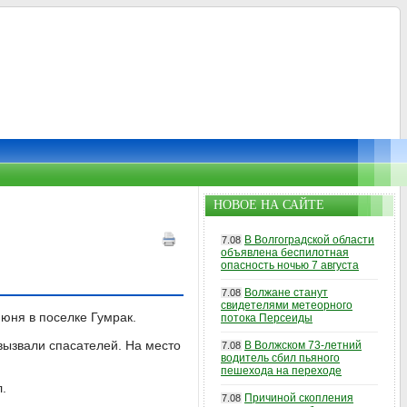
НОВОЕ НА САЙТЕ
В Волгоградской области
7.08
объявлена беспилотная
опасность ночью 7 августа
Волжане станут
7.08
свидетелями метеорного
юня в поселке Гумрак.
потока Персеиды
ызвали спасателей. На место
В Волжском 73-летний
7.08
водитель сбил пьяного
пешехода на переходе
.
Причиной скопления
7.08