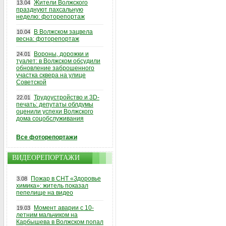
Жители Волжского
13.04
празднуют пахсальную
неделю: фоторепортаж
В Волжском зацвела
10.04
весна: фоторепортаж
Вороны, дорожки и
24.01
туалет: в Волжском обсудили
обновление заброшенного
участка сквера на улице
Советской
Трудоустройство и 3D-
22.01
печать: депутаты облдумы
оценили успехи Волжского
дома соцобслуживания
Все фоторепортажи
ВИДЕОРЕПОРТАЖИ
Пожар в СНТ «Здоровье
3.08
химика»: житель показал
пепелище на видео
Момент аварии с 10-
19.03
летним мальчиком на
Карбышева в Волжском попал