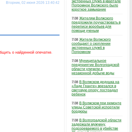
экстренных служб в квартале
Вторник, 02 июня 2026 13:40:42
Погромное Волжского было
короткое замыкание
Жителям Волжского
7.08
предложили поучаствовать в
переписи воробьев для
помощи ученым
Жители Волжского
7.08
сообщают о скоплении
экстренных служб в
Погромном
Муниципальное
7.08
предприятие Волгоградской
области уличили в
незаконной добыче воды
В Волжском дедушка на
7.08
«Ладе Гранте» врезался в
световую опору: пострадал
ребенок
В Волжском при ремонте
7.08
улицы Советской испортили
бордюры
В Волгоградской области
7.08
задержали мужчину,
подозреваемого в убийстве