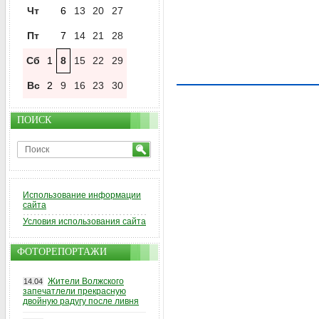
Чт
6
13
20
27
Пт
7
14
21
28
Сб
1
8
15
22
29
Вс
2
9
16
23
30
ПОИСК
Использование информации
сайта
Условия использования сайта
ФОТОРЕПОРТАЖИ
Жители Волжского
14.04
запечатлели прекрасную
двойную радугу после ливня