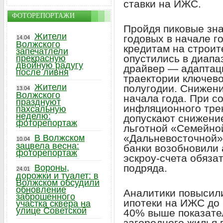
ставки на ИЖС.
ФОТОРЕПОРТАЖИ
Пройдя пиковые зн
Жители
годовых в начале г
14.04
Волжского
кредитам на строит
запечатлели
опустились в диапа
прекрасную
двойную радугу
драйвер — адаптаци
после ливня
траектории ключево
Жители
полугодии. Снижение
13.04
Волжского
начала года. При с
празднуют
инфляционного трен
пахсальную
неделю:
допускают снижение
фоторепортаж
льготной «Семейной
«Дальневосточной»
В Волжском
10.04
зацвела весна:
банки возобновили 
фоторепортаж
эскроу-счета обяза
подряда.
Вороны,
24.01
дорожки и туалет: в
Волжском обсудили
обновление
Аналитики повысили
заброшенного
ипотеки на ИЖС до 
участка сквера на
улице Советской
40% выше показател
загородного жилья 