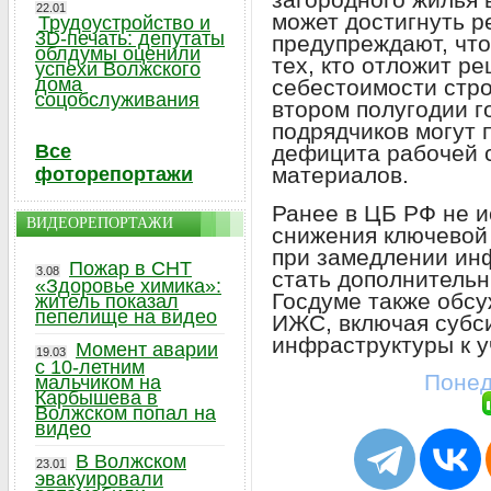
22.01
может достигнуть 
Трудоустройство и
3D-печать: депутаты
предупреждают, чт
облдумы оценили
тех, кто отложит ре
успехи Волжского
дома
себестоимости стро
соцобслуживания
втором полугодии г
подрядчиков могут 
Все
дефицита рабочей 
материалов.
фоторепортажи
Ранее в ЦБ РФ не 
ВИДЕОРЕПОРТАЖИ
снижения ключевой 
при замедлении инф
Пожар в СНТ
3.08
стать дополнительн
«Здоровье химика»:
Госдуме также обс
житель показал
пепелище на видео
ИЖС, включая субс
инфраструктуры к у
Момент аварии
19.03
с 10-летним
Понед
мальчиком на
Карбышева в
Волжском попал на
видео
В Волжском
23.01
эвакуировали