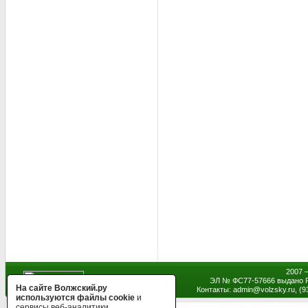
2007 
ЭЛ № ФС77-57666 выдано Р
На сайте Волжский.ру
Контакты: admin
@
volzsky.ru, (
используются файлы cookie
и
сервисы веб-аналитики