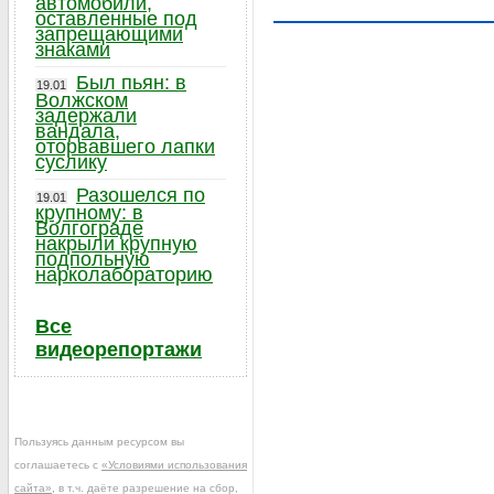
автомобили,
оставленные под
запрещающими
знаками
Был пьян: в
19.01
Волжском
задержали
вандала,
оторвавшего лапки
суслику
Разошелся по
19.01
крупному: в
Волгограде
накрыли крупную
подпольную
нарколабораторию
Все
видеорепортажи
Пользуясь данным ресурсом вы
соглашаетесь с
«Условиями использования
сайта»
, в т.ч. даёте разрешение на сбор,