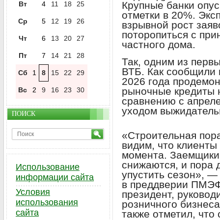
Крупные банки опус
Вт
4
11
18
25
отметки в 20%. Экс
Ср
5
12
19
26
взрывной рост заяв
поторопиться с при
Чт
6
13
20
27
частного дома.
Пт
7
14
21
28
Так, одним из перв
ВТБ. Как сообщили 
Сб
1
8
15
22
29
2026 года продемон
рыночные кредиты 
Вс
2
9
16
23
30
сравнению с апреле
уходом выжидатель
ПОИСК
«Строительная пора
видим, что клиенты
момента. Заемщики 
снижаются, и пора 
Использование
упустить сезон», 
информации сайта
в преддверии ПМЭФ
Условия
президент, руковод
использования
розничного бизнеса
сайта
также отметил, что 