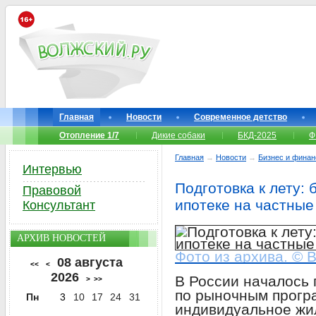
Главная
Новости
Современное детство
Отопление 1/7
Дикие собаки
БКД-2025
Ф
Главная
→
Новости
→
Бизнес и фина
Интервью
Подготовка к лету: 
Правовой
ипотеке на частные
Консультант
АРХИВ НОВОСТЕЙ
Фото из архива. © 
08 августа
<<
<
2026
В России началось 
>
>>
по рыночным прогр
Пн
3
10
17
24
31
индивидуальное жи