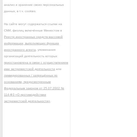
анализ и хранение своих персональных
данных, в т.ч. cookies.
На сайте могут содержаться ссылки на
СМИ, физлиц включённые Минюстом в
Реестр иностранных средств массовой
информации, выполняющих функции
иностранного агента
, упоминания
организаций деятельность которых
приостановлена в связи с осуществлением
ими экстремистской деятельности
или
ликвидированных / запрещённых по
основаниям, предусмотренным
Федеральным законом от 25.07.2002 №
114-ФЗ «О противодействии
экстремистской деятельности»
.