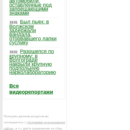
автомобили,
оставленные под
запрещающими
знаками
Был пьян: в
19.01
Волжском
задержали
вандала,
оторвавшего лапки
суслику
Разошелся по
19.01
крупному: в
Волгограде
накрыли крупную
подпольную
нарколабораторию
Все
видеорепортажи
Пользуясь данным ресурсом вы
соглашаетесь с
«Условиями использования
сайта»
, в т.ч. даёте разрешение на сбор,