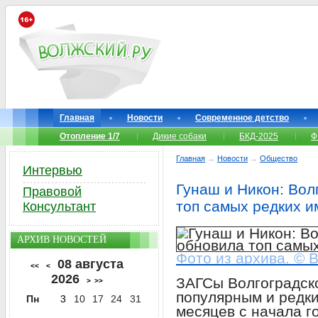
Главная
Новости
Современное детство
Отопление 1/7
Дикие собаки
БКД-2025
Ф
Главная
→
Новости
→
Общество
Интервью
Гунаш и Никон: Вол
Правовой
топ самых редких 
Консультант
АРХИВ НОВОСТЕЙ
Фото из архива. © 
08 августа
<<
<
2026
ЗАГСы Волгоградско
>
>>
популярным и редк
Пн
3
10
17
24
31
месяцев с начала г