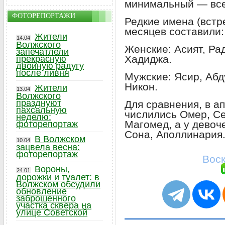
минимальный — все
ФОТОРЕПОРТАЖИ
Редкие имена (встр
месяцев составили:
Жители
14.04
Волжского
Женские: Асият, Ра
запечатлели
Хадиджа.
прекрасную
двойную радугу
после ливня
Мужские: Ясир, Абд
Никон.
Жители
13.04
Волжского
празднуют
Для сравнения, в а
пахсальную
числились Омер, Се
неделю:
Магомед, а у девоч
фоторепортаж
Сона, Аполлинария
В Волжском
10.04
зацвела весна:
фоторепортаж
Воск
Вороны,
24.01
дорожки и туалет: в
Волжском обсудили
обновление
заброшенного
участка сквера на
улице Советской