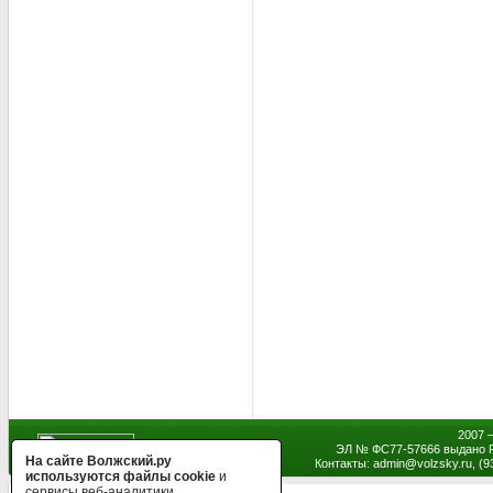
2007 
ЭЛ № ФС77-57666 выдано Р
На сайте Волжский.ру
Контакты: admin
@
volzsky.ru, (
используются файлы cookie
и
сервисы веб-аналитики