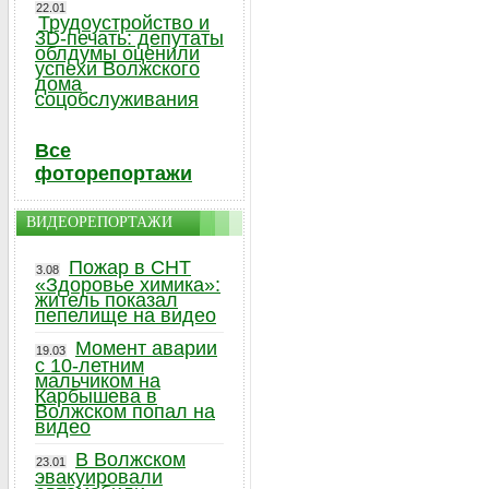
22.01
Трудоустройство и
3D-печать: депутаты
облдумы оценили
успехи Волжского
дома
соцобслуживания
Все
фоторепортажи
ВИДЕОРЕПОРТАЖИ
Пожар в СНТ
3.08
«Здоровье химика»:
житель показал
пепелище на видео
Момент аварии
19.03
с 10-летним
мальчиком на
Карбышева в
Волжском попал на
видео
В Волжском
23.01
эвакуировали