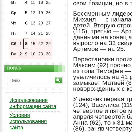
свои позиции, но в 
Вт
4
11
18
25
Бессменным лидеро
Ср
5
12
19
26
Михаил — с начала 
Чт
6
13
20
27
детей. Вторую стро
(115), третью — Ар
Пт
7
14
21
28
данными на конец 
выросло на 33 свид
Сб
1
8
15
22
29
Артемов — на 25.
Вс
2
9
16
23
30
Перестановки произ
Максим (92) прочно
ПОИСК
из топа Тимофея —
увеличилось на 41 р
замыкает Матвей (8
новорожденных с ко
У девочек первая т
Использование
(124), Василиса (11
информации сайта
четвертое и пятое 
Условия
апреля четвертой б
использования
Анна (62), то к 31
сайта
(86), заняв четвер