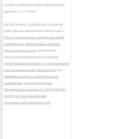
анализ и хранение своих персональных
данных, в т.ч. cookies.
На сайте могут содержаться ссылки на
СМИ, физлиц включённые Минюстом в
Реестр иностранных средств массовой
информации, выполняющих функции
иностранного агента
, упоминания
организаций деятельность которых
приостановлена в связи с осуществлением
ими экстремистской деятельности
или
ликвидированных / запрещённых по
основаниям, предусмотренным
Федеральным законом от 25.07.2002 №
114-ФЗ «О противодействии
экстремистской деятельности»
.