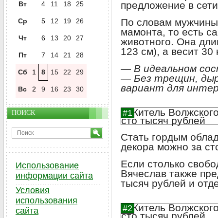
предложение в сети
Вт
4
11
18
25
По словам мужчины,
Ср
5
12
19
26
мамонта, то есть с
Чт
6
13
20
27
животного. Она дли
123 см), а весит 30
Пт
7
14
21
28
— В идеальном со
Сб
1
8
15
22
29
— Без трещин, ды
вариант для интер
Вс
2
9
16
23
30
ПОИСК
Стать гордым обла
декора можно за ст
Если столько свобод
Использование
Вячеслав также пре
информации сайта
тысяч рублей и отд
Условия
использования
сайта