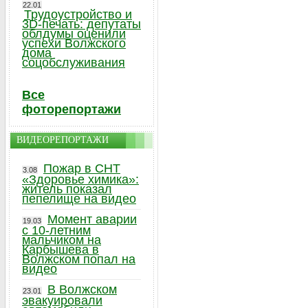
22.01
Трудоустройство и
3D-печать: депутаты
облдумы оценили
успехи Волжского
дома
соцобслуживания
Все
фоторепортажи
ВИДЕОРЕПОРТАЖИ
Пожар в СНТ
3.08
«Здоровье химика»:
житель показал
пепелище на видео
Момент аварии
19.03
с 10-летним
мальчиком на
Карбышева в
Волжском попал на
видео
В Волжском
23.01
эвакуировали