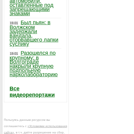
автомобили,
оставленные под
запрещающими
знаками
Был пьян: в
19.01
Волжском
задержали
вандала,
оторвавшего лапки
суслику
Разошелся по
19.01
крупному: в
Волгограде
накрыли крупную
подпольную
нарколабораторию
Все
видеорепортажи
Пользуясь данным ресурсом вы
соглашаетесь с
«Условиями использования
сайта»
, в т.ч. даёте разрешение на сбор,