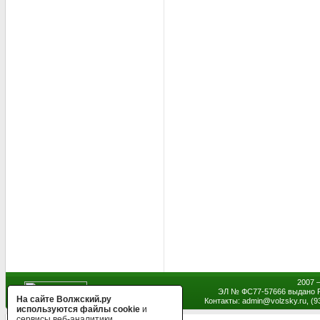
2007 
ЭЛ № ФС77-57666 выдано Р
На сайте Волжский.ру
Контакты: admin
@
volzsky.ru, (
используются файлы cookie
и
сервисы веб-аналитики