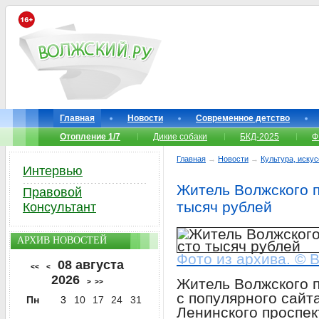
Главная
Новости
Современное детство
Отопление 1/7
Дикие собаки
БКД-2025
Ф
Главная
→
Новости
→
Культура, иску
Интервью
Житель Волжского п
Правовой
тысяч рублей
Консультант
АРХИВ НОВОСТЕЙ
Фото из архива. © 
08 августа
<<
<
2026
Житель Волжского п
>
>>
с популярного сайт
Пн
3
10
17
24
31
Ленинского проспек