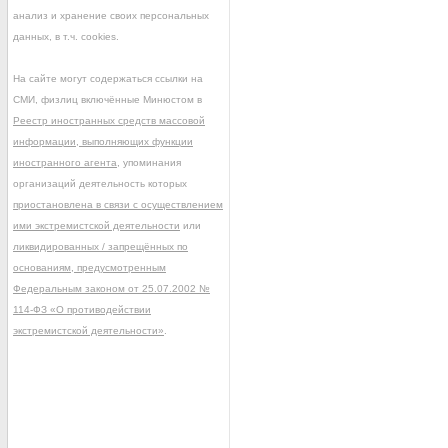
анализ и хранение своих персональных
данных, в т.ч. cookies.
На сайте могут содержаться ссылки на
СМИ, физлиц включённые Минюстом в
Реестр иностранных средств массовой
информации, выполняющих функции
иностранного агента
, упоминания
организаций деятельность которых
приостановлена в связи с осуществлением
ими экстремистской деятельности
или
ликвидированных / запрещённых по
основаниям, предусмотренным
Федеральным законом от 25.07.2002 №
114-ФЗ «О противодействии
экстремистской деятельности»
.