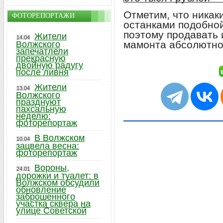
Отметим, что никак
ФОТОРЕПОРТАЖИ
останками подобной
поэтому продавать 
Жители
14.04
мамонта абсолютно
Волжского
запечатлели
прекрасную
двойную радугу
после ливня
Жители
13.04
Волжского
празднуют
пахсальную
неделю:
фоторепортаж
В Волжском
10.04
зацвела весна:
фоторепортаж
Вороны,
24.01
дорожки и туалет: в
Волжском обсудили
обновление
заброшенного
участка сквера на
улице Советской