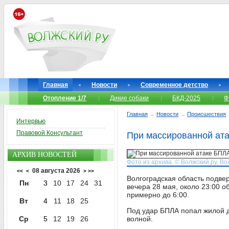
Главная
Новости
Современное детство
Отопление 1/7
Дикие собаки
БКД-2025
Ф
Главная
→
Новости
→
Происшествия
Интервью
Правовой Консультант
При массированной ат
АРХИВ НОВОСТЕЙ
Фото из архива. © Волжский.ру, Во
08 августа 2026
<<
<
>
>>
Волгоградская область подве
Пн
3
10
17
24
31
вечера 28 мая, около 23:00 о
примерно до 6:00.
Вт
4
11
18
25
Под удар БПЛА попал жилой д
Ср
5
12
19
26
волной.