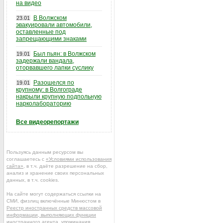
на видео
В Волжском
23.01
эвакуировали автомобили,
оставленные под
запрещающими знаками
Был пьян: в Волжском
19.01
задержали вандала,
оторвавшего лапки суслику
Разошелся по
19.01
крупному: в Волгограде
накрыли крупную подпольную
нарколабораторию
Все видеорепортажи
Пользуясь данным ресурсом вы
соглашаетесь с
«Условиями использования
сайта»
, в т.ч. даёте разрешение на сбор,
анализ и хранение своих персональных
данных, в т.ч. cookies.
На сайте могут содержаться ссылки на
СМИ, физлиц включённые Минюстом в
Реестр иностранных средств массовой
информации, выполняющих функции
иностранного агента
, упоминания