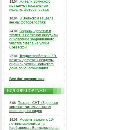
Жители Волжского
13.04
празднуют пахсальную
неделю: фоторепортаж
В Волжском зацвела
10.04
весна: фоторепортаж
Вороны, дорожки и
24.01
туалет: в Волжском обсудили
обновление заброшенного
участка сквера на улице
Советской
Трудоустройство и 3D-
22.01
печать: депутаты облдумы
оценили успехи Волжского
дома соцобслуживания
Все фоторепортажи
ВИДЕОРЕПОРТАЖИ
Пожар в СНТ «Здоровье
3.08
химика»: житель показал
пепелище на видео
Момент аварии с 10-
19.03
летним мальчиком на
Карбышева в Волжском попал