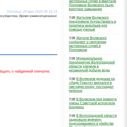
экстренных служб в квартале
Погромное Волжского было
короткое замыкание
Пятница, 29 мая 2026 08:16:23
государства. Время комментирования
Жителям Волжского
7.08
предложили поучаствовать в
переписи воробьев для
помощи ученым
Жители Волжского
7.08
сообщают о скоплении
экстренных служб в
Погромном
Муниципальное
7.08
предприятие Волгоградской
области уличили в
незаконной добыче воды
В Волжском дедушка на
7.08
«Ладе Гранте» врезался в
световую опору: пострадал
ребенок
В Волжском при ремонте
7.08
улицы Советской испортили
бордюры
В Волгоградской области
7.08
задержали мужчину,
подозреваемого в убийстве