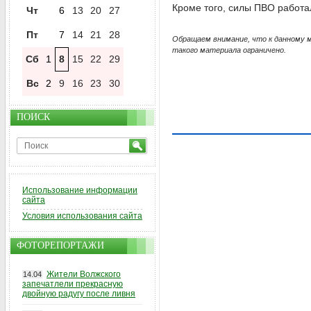
Кроме того, силы ПВО работа
Чт
6
13
20
27
Пт
7
14
21
28
Обращаем внимание, что к данному 
такого материала ограничено.
Сб
1
8
15
22
29
Вс
2
9
16
23
30
ПОИСК
Использование информации
сайта
Условия использования сайта
ФОТОРЕПОРТАЖИ
Жители Волжского
14.04
запечатлели прекрасную
двойную радугу после ливня