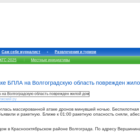
Сам себе журналист
Развлечения и туризм
КГС-2025
Местные инициативы
аке БПЛА на Волгоградскую область поврежден жил
лжский ру
рглась массированной атаке дронов минувшей ночью. Беспилотная 
бъявили и ракетную. Ближе к 01:00 ракетную опасность сняли, абе
ом в Краснооктябрьском районе Волгограда. По адресу Вершинина