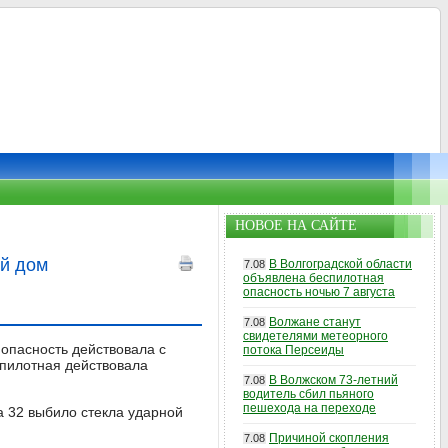
НОВОЕ НА САЙТЕ
ой дом
В Волгоградской области
7.08
объявлена беспилотная
опасность ночью 7 августа
Волжане станут
7.08
свидетелями метеорного
опасность действовала с
потока Персеиды
спилотная действовала
В Волжском 73-летний
7.08
водитель сбил пьяного
пешехода на переходе
 32 выбило стекла ударной
Причиной скопления
7.08