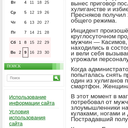
Вт
4
11
18
25
вынес приговор пос
хулиганстве и изби
Ср
5
12
19
26
Пресняков получил 
общего режима.
Чт
6
13
20
27
Инцидент произошёл
Пт
7
14
21
28
круглосуточном про
мужчин — Касимов,
Сб
1
8
15
22
29
находились в состо
Вс
2
9
16
23
30
и вели себя вызыва
угрожали персоналу
ПОИСК
Когда администрато
попыталась снять 
один из хулиганов 
смартфон. Женщина
В этот момент в ма
Использование
потребовал от мужч
информации сайта
злоумышленники на
Условия
кулаками, ногами и
использования
Пострадавший полу
сайта