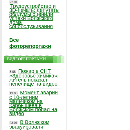
22.01
Трудоустройство и
3D-печать: депутаты
облдумы оценили
успехи Волжского
дома
соцобслуживания
Все
фоторепортажи
ВИДЕОРЕПОРТАЖИ
Пожар в СНТ
3.08
«Здоровье химика»:
житель показал
пепелище на видео
Момент аварии
19.03
с 10-летним
мальчиком на
Карбышева в
Волжском попал на
видео
В Волжском
23.01
эвакуировали