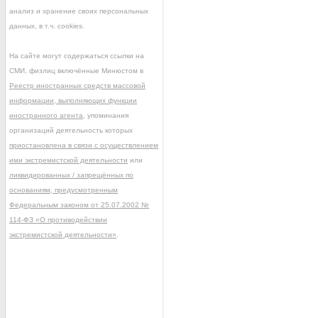
анализ и хранение своих персональных
данных, в т.ч. cookies.
На сайте могут содержаться ссылки на
СМИ, физлиц включённые Минюстом в
Реестр иностранных средств массовой
информации, выполняющих функции
иностранного агента
, упоминания
организаций деятельность которых
приостановлена в связи с осуществлением
ими экстремистской деятельности
или
ликвидированных / запрещённых по
основаниям, предусмотренным
Федеральным законом от 25.07.2002 №
114-ФЗ «О противодействии
экстремистской деятельности»
.