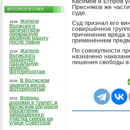
Касимов и Егоров у
Пресняков же части
ФОТОРЕПОРТАЖИ
суде.
Жители
Суд признал его ви
14.04
Волжского
совершённое групп
запечатлели
прекрасную
причинение вреда з
двойную радугу
применением предме
после ливня
По совокупности пр
Жители
13.04
Волжского
назначено наказани
празднуют
лишения свободы в
пахсальную
неделю:
фоторепортаж
В Волжском
10.04
зацвела весна:
фоторепортаж
Вороны,
24.01
дорожки и туалет: в
Волжском обсудили
обновление
заброшенного
участка сквера на
улице Советской