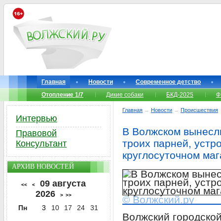
Главная
Новости
Современное детство
Отопление 1/7
Дикие собаки
БКД-2025
Ф
Главная
→
Новости
→
Происшествия
Интервью
В Волжском вынесл
Правовой
троих парней, устр
Консультант
круглосуточном маг
АРХИВ НОВОСТЕЙ
09 августа
<<
<
2026
>
>>
© Волжский.ру
Пн
3
10
17
24
31
Волжский городской