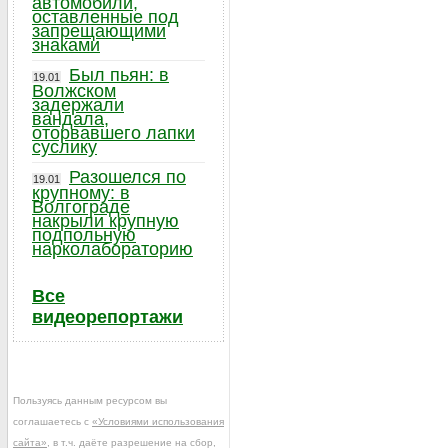
автомобили,
оставленные под
запрещающими
знаками
Был пьян: в
19.01
Волжском
задержали
вандала,
оторвавшего лапки
суслику
Разошелся по
19.01
крупному: в
Волгограде
накрыли крупную
подпольную
нарколабораторию
Все
видеорепортажи
Пользуясь данным ресурсом вы
соглашаетесь с
«Условиями использования
сайта»
, в т.ч. даёте разрешение на сбор,