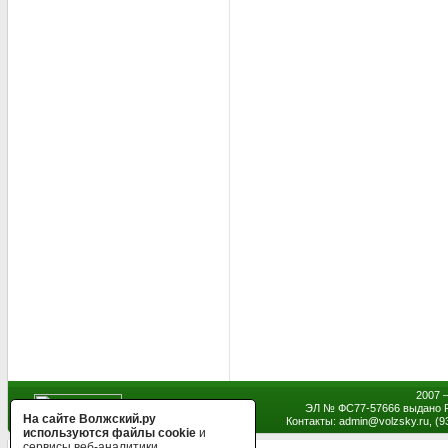
2007 
ЭЛ № ФС77-57666 выдано Р
На сайте Волжский.ру
Контакты: admin
@
volzsky.ru, (
используются файлы cookie
и
сервисы веб-аналитики