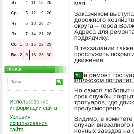
мая.
Вт
4
11
18
25
Заказчиком выступа
Ср
5
12
19
26
дорожного хозяйств
Чт
6
13
20
27
округа – город Вол
Адреса для ремонта
Пт
7
14
21
28
подрядчику.
Сб
1
8
15
22
29
В техзадании также
прослужить покрыти
Вс
2
9
16
23
30
движения.
ПОИСК
Но самое любопытн
срок службы покры
Использование
тротуаров, где дви
предусмотрено.
информации сайта
Условия
Видимо, в комитете
использования
случай внезапного 
сайта
ночных заездов на 