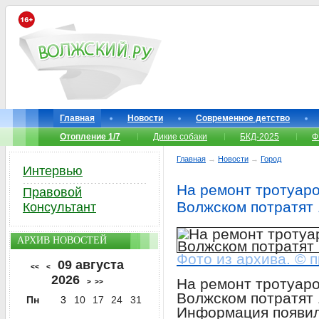
Главная
Новости
Современное детство
Отопление 1/7
Дикие собаки
БКД-2025
Ф
Главная
→
Новости
→
Город
Интервью
На ремонт тротуар
Правовой
Волжском потратят 
Консультант
АРХИВ НОВОСТЕЙ
Фото из архива. © 
09 августа
<<
<
2026
На ремонт тротуар
>
>>
Волжском потратят 
Пн
3
10
17
24
31
Информация появила