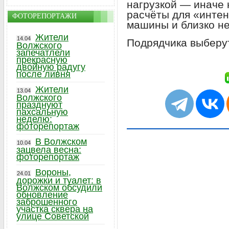
нагрузкой — иначе 
расчёты для «интен
ФОТОРЕПОРТАЖИ
машины и близко не
Жители
14.04
Подрядчика выберут
Волжского
запечатлели
прекрасную
двойную радугу
после ливня
Жители
13.04
Волжского
празднуют
пахсальную
неделю:
фоторепортаж
В Волжском
10.04
зацвела весна:
фоторепортаж
Вороны,
24.01
дорожки и туалет: в
Волжском обсудили
обновление
заброшенного
участка сквера на
улице Советской