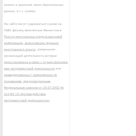
анализ и хранение своих персональных
данных, в т.ч. cookies.
На сайте могут содержаться ссылки на
СМИ, физлиц включённые Минюстом в
Реестр иностранных средств массовой
информации, выполняющих функции
иностранного агента
, упоминания
организаций деятельность которых
приостановлена в связи с осуществлением
ими экстремистской деятельности
или
ликвидированных / запрещённых по
основаниям, предусмотренным
Федеральным законом от 25.07.2002 №
114-ФЗ «О противодействии
экстремистской деятельности»
.