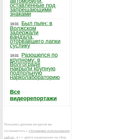
автомобили,
оставленные под
запрещающими
знаками
Был пьян: в
19.01
Волжском
задержали
вандала,
оторвавшего лапки
суслику
Разошелся по
19.01
крупному: в
Волгограде
накрыли крупную
подпольную
нарколабораторию
Все
видеорепортажи
Пользуясь данным ресурсом вы
соглашаетесь с
«Условиями использования
сайта»
, в т.ч. даёте разрешение на сбор,