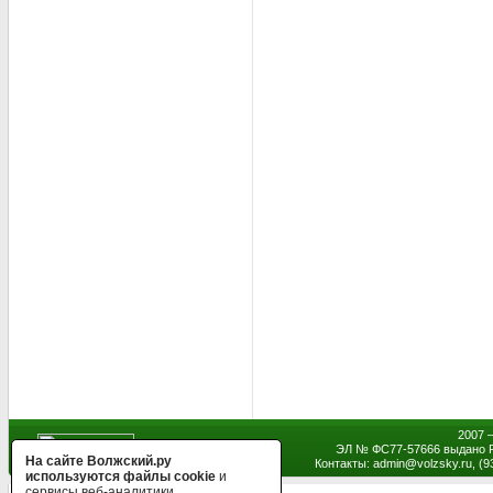
2007 
ЭЛ № ФС77-57666 выдано Р
На сайте Волжский.ру
Контакты: admin
@
volzsky.ru, (
используются файлы cookie
и
сервисы веб-аналитики