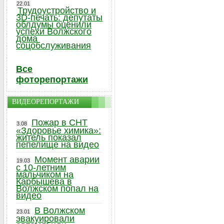
22.01
Трудоустройство и
3D-печать: депутаты
облдумы оценили
успехи Волжского
дома
соцобслуживания
Все
фоторепортажи
ВИДЕОРЕПОРТАЖИ
Пожар в СНТ
3.08
«Здоровье химика»:
житель показал
пепелище на видео
Момент аварии
19.03
с 10-летним
мальчиком на
Карбышева в
Волжском попал на
видео
В Волжском
23.01
эвакуировали