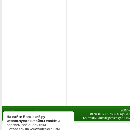
2007 
ЭЛ № ФС77-57666 выдано Р
На сайте Волжский.ру
Контакты: admin
@
volzsky.ru, (
используются файлы cookie
и
сервисы веб-аналитики
Оставаясь на www.volzsky.ru, вы