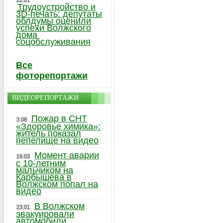
22.01
Трудоустройство и
3D-печать: депутаты
облдумы оценили
успехи Волжского
дома
соцобслуживания
Все
фоторепортажи
ВИДЕОРЕПОРТАЖИ
Пожар в СНТ
3.08
«Здоровье химика»:
житель показал
пепелище на видео
Момент аварии
19.03
с 10-летним
мальчиком на
Карбышева в
Волжском попал на
видео
В Волжском
23.01
эвакуировали
автомобили,