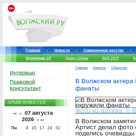
Главная
Новости
Современное детство
Отопление 1/7
Дикие собаки
БКД-2025
Ф
Главная
→
Новости
→
Общество
Интервью
В Волжском актера 
Правовой
фанаты
Консультант
АРХИВ НОВОСТЕЙ
Фото из архива. © 
07 августа
<<
<
2026
В Волжском заметил
>
>>
Артист делал фото
Пн
3
10
17
24
31
поделись очевидцы 