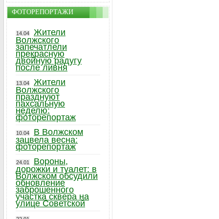
ФОТОРЕПОРТАЖИ
Жители
14.04
Волжского
запечатлели
прекрасную
двойную радугу
после ливня
Жители
13.04
Волжского
празднуют
пахсальную
неделю:
фоторепортаж
В Волжском
10.04
зацвела весна:
фоторепортаж
Вороны,
24.01
дорожки и туалет: в
Волжском обсудили
обновление
заброшенного
участка сквера на
улице Советской