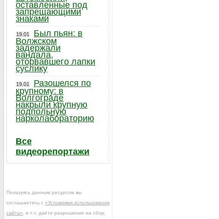
оставленные под
запрещающими
знаками
Был пьян: в
19.01
Волжском
задержали
вандала,
оторвавшего лапки
суслику
Разошелся по
19.01
крупному: в
Волгограде
накрыли крупную
подпольную
нарколабораторию
Все
видеорепортажи
Пользуясь данным ресурсом вы
соглашаетесь с
«Условиями использования
сайта»
, в т.ч. даёте разрешение на сбор,