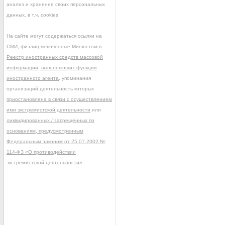
анализ и хранение своих персональных
данных, в т.ч. cookies.
На сайте могут содержаться ссылки на
СМИ, физлиц включённые Минюстом в
Реестр иностранных средств массовой
информации, выполняющих функции
иностранного агента
, упоминания
организаций деятельность которых
приостановлена в связи с осуществлением
ими экстремистской деятельности
или
ликвидированных / запрещённых по
основаниям, предусмотренным
Федеральным законом от 25.07.2002 №
114-ФЗ «О противодействии
экстремистской деятельности»
.