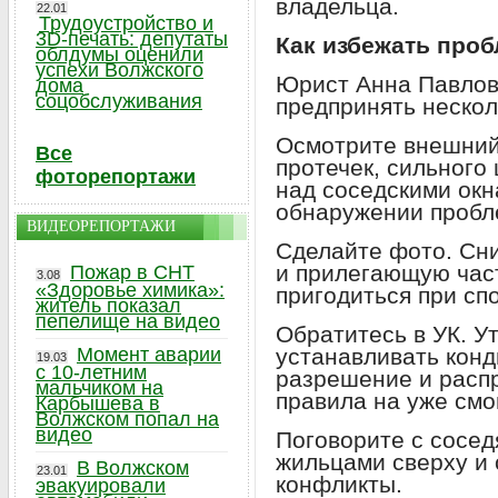
владельца.
22.01
Трудоустройство и
3D-печать: депутаты
Как избежать про
облдумы оценили
успехи Волжского
Юрист Анна Павлов
дома
соцобслуживания
предпринять нескол
Осмотрите внешний 
Все
протечек, сильного
фоторепортажи
над соседскими окн
обнаружении пробл
ВИДЕОРЕПОРТАЖИ
Сделайте фото. Сни
и прилегающую час
Пожар в СНТ
3.08
«Здоровье химика»:
пригодиться при сп
житель показал
пепелище на видео
Обратитесь в УК. У
Момент аварии
устанавливать конд
19.03
с 10-летним
разрешение и расп
мальчиком на
правила на уже смо
Карбышева в
Волжском попал на
видео
Поговорите с сосед
жильцами сверху и 
В Волжском
23.01
конфликты.
эвакуировали