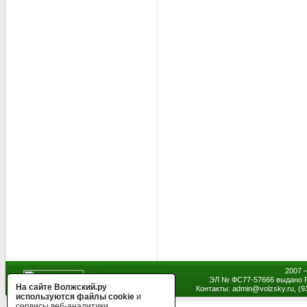
2007 
ЭЛ № ФС77-57666 выдано Р
На сайте Волжский.ру
Контакты: admin
@
volzsky.ru, (
используются файлы cookie
и
сервисы веб-аналитики