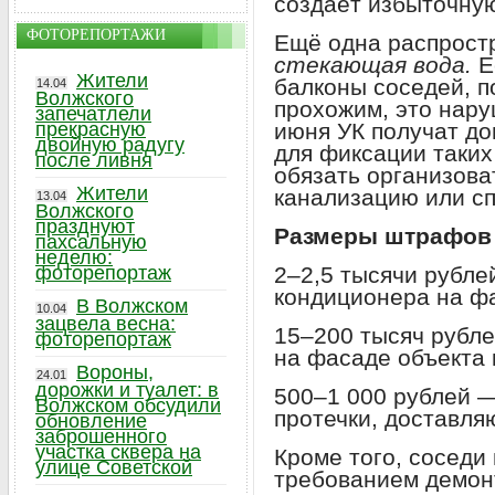
создаёт избыточную
ФОТОРЕПОРТАЖИ
Ещё одна распрост
стекающая вода.
Е
Жители
балконы соседей, п
14.04
Волжского
прохожим, это нару
запечатлели
прекрасную
июня УК получат д
двойную радугу
для фиксации таких
после ливня
обязать организова
Жители
канализацию или с
13.04
Волжского
празднуют
Размеры штрафов
пахсальную
неделю:
фоторепортаж
2–2,5 тысячи рубле
кондиционера на ф
В Волжском
10.04
зацвела весна:
15–200 тысяч рубл
фоторепортаж
на фасаде объекта 
Вороны,
24.01
дорожки и туалет: в
500–1 000 рублей 
Волжском обсудили
протечки, доставля
обновление
заброшенного
участка сквера на
Кроме того, соседи 
улице Советской
требованием демонт