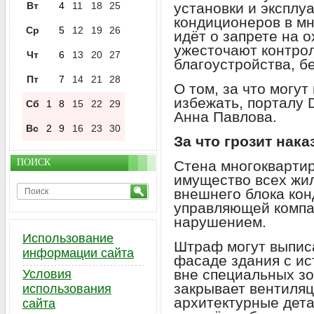
Вт
4
11
18
25
установки и эксплу
кондиционеров в мн
Ср
5
12
19
26
идёт о запрете на 
ужесточают контро
Чт
6
13
20
27
благоустройства, б
Пт
7
14
21
28
О том, за что могут
избежать, порталу 
Сб
1
8
15
22
29
Анна Павлова.
Вс
2
9
16
23
30
За что грозит нак
ПОИСК
Стена многокварти
имущество всех жи
внешнего блока кон
управляющей компан
нарушением.
Использование
Штраф могут выписа
информации сайта
фасаде здания с ис
вне специальных зо
Условия
закрывает вентиля
использования
архитектурные дета
сайта