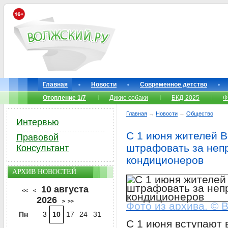
Главная
Новости
Современное детство
Отопление 1/7
Дикие собаки
БКД-2025
Ф
Главная
→
Новости
→
Общество
Интервью
С 1 июня жителей В
Правовой
штрафовать за неп
Консультант
кондиционеров
АРХИВ НОВОСТЕЙ
10 августа
<<
<
2026
>
>>
Фото из архива. © 
Пн
3
10
17
24
31
С 1 июня вступают 