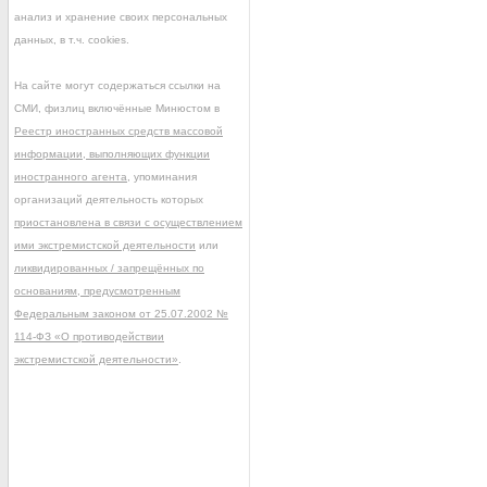
анализ и хранение своих персональных
данных, в т.ч. cookies.
На сайте могут содержаться ссылки на
СМИ, физлиц включённые Минюстом в
Реестр иностранных средств массовой
информации, выполняющих функции
иностранного агента
, упоминания
организаций деятельность которых
приостановлена в связи с осуществлением
ими экстремистской деятельности
или
ликвидированных / запрещённых по
основаниям, предусмотренным
Федеральным законом от 25.07.2002 №
114-ФЗ «О противодействии
экстремистской деятельности»
.