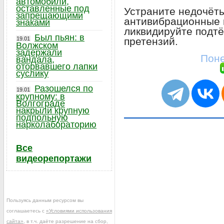
автомобили,
оставленные под
Устраните недочёты
запрещающими
антивибрационные 
знаками
ликвидируйте подтё
Был пьян: в
19.01
претензий.
Волжском
задержали
Поне
вандала,
оторвавшего лапки
суслику
Разошелся по
19.01
крупному: в
Волгограде
накрыли крупную
подпольную
нарколабораторию
Все
видеорепортажи
Пользуясь данным ресурсом вы
соглашаетесь с
«Условиями использования
сайта»
, в т.ч. даёте разрешение на сбор,