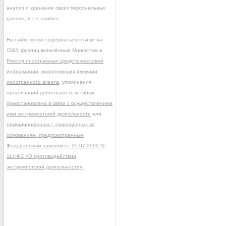
анализ и хранение своих персональных
данных, в т.ч. cookies.
На сайте могут содержаться ссылки на
СМИ, физлиц включённые Минюстом в
Реестр иностранных средств массовой
информации, выполняющих функции
иностранного агента
, упоминания
организаций деятельность которых
приостановлена в связи с осуществлением
ими экстремистской деятельности
или
ликвидированных / запрещённых по
основаниям, предусмотренным
Федеральным законом от 25.07.2002 №
114-ФЗ «О противодействии
экстремистской деятельности»
.