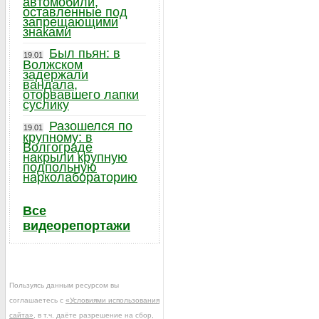
автомобили,
оставленные под
запрещающими
знаками
Был пьян: в
19.01
Волжском
задержали
вандала,
оторвавшего лапки
суслику
Разошелся по
19.01
крупному: в
Волгограде
накрыли крупную
подпольную
нарколабораторию
Все
видеорепортажи
Пользуясь данным ресурсом вы
соглашаетесь с
«Условиями использования
сайта»
, в т.ч. даёте разрешение на сбор,