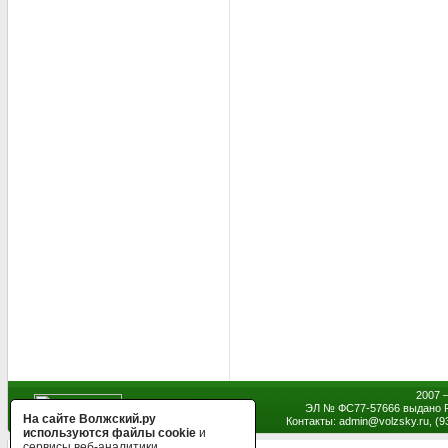
2007 
ЭЛ № ФС77-57666 выдано Р
На сайте Волжский.ру
Контакты: admin
@
volzsky.ru, (
используются файлы cookie
и
сервисы веб-аналитики