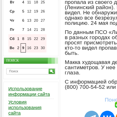
пропала из своего 
Вт
4
11
18
25
(Ленинский район).
Ср
5
12
19
26
видел. Не обнаружи
однако все безрезу
Чт
6
13
20
27
полицию. 24 мая по
Пт
7
14
21
28
По данным ПСО «Ли
в разных городах о
Сб
1
8
15
22
29
просят присмотреть
кто-то видел пропа
Вс
2
9
16
23
30
быть.
ПОИСК
Макка худощавая д
сантиметров. У нее
глаза.
С информацией обр
(800) 700-54-52 или
Использование
информации сайта
Поне
Условия
использования
сайта