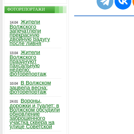
ФОТОРЕПОРТАЖИ
Жители
14.04
Волжского
запечатлели
прекрасную
двойную радугу
после ливня
Жители
13.04
Волжского
празднуют
пахсальную
неделю:
фоторепортаж
В Волжском
10.04
зацвела весна:
фоторепортаж
Вороны,
24.01
дорожки и туалет: в
Волжском обсудили
обновление
заброшенного
участка сквера на
улице Советской