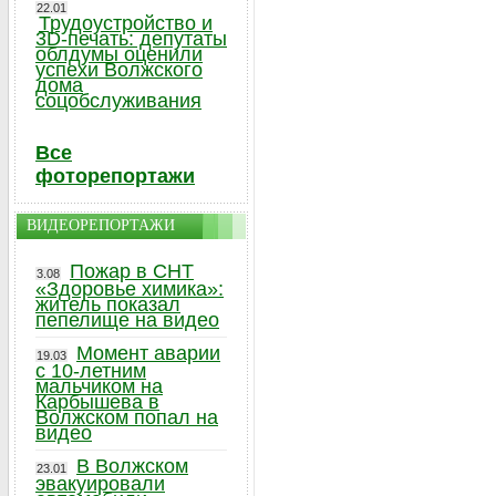
22.01
Трудоустройство и
3D-печать: депутаты
облдумы оценили
успехи Волжского
дома
соцобслуживания
Все
фоторепортажи
ВИДЕОРЕПОРТАЖИ
Пожар в СНТ
3.08
«Здоровье химика»:
житель показал
пепелище на видео
Момент аварии
19.03
с 10-летним
мальчиком на
Карбышева в
Волжском попал на
видео
В Волжском
23.01
эвакуировали