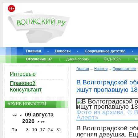
Главная
Новости
Современное детство
Отопление 1/7
Дикие собаки
БКД-2025
Ф
Главная
→
Новости
→
Происшествия
Интервью
В Волгоградской об
Правовой
ищут пропавшую 18
Консультант
АРХИВ НОВОСТЕЙ
Фото из архива. © 
09 августа
<<
<
Алерт»
2026
>
>>
В Волгоградской об
Пн
3
10
17
24
31
летняя девушка. Ещ