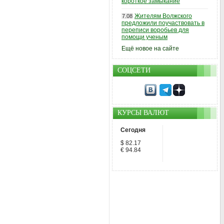
короткое замыкание
Жителям Волжского
7.08
предложили поучаствовать в
переписи воробьев для
помощи ученым
Ещё новое на сайте
СОЦСЕТИ
КУРСЫ ВАЛЮТ
Сегодня
$ 82.17
€ 94.84