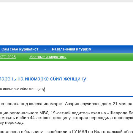
Сам себе журналист
Развлечения и туризм
КГС-2025
Местные инициативы
парень на иномарке сбил женщину
а попала под колеса иномарки. Авария случилась днем 21 мая н
ии регионального МВД, 19-летний водитель ехал на «Шевроле Ла
рмозить и сбил 44-летнюю женщину, которая переходила проезжую 
у переходу.
оставлена в больницу, - сообщили в ГУ МВД по Волгоградской обла