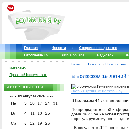
Главная
Новости
Современное детство
Отопление 1/7
Дикие собаки
БКД-2025
Ф
Главная
→
Новости
→
Происшествия
Интервью
Правовой Консультант
В Волжском 19-летний 
АРХИВ НОВОСТЕЙ
Фото из архива. © Волжский.ру
09 августа 2026
<<
<
>
>>
В Волжском 44-летняя женщин
Пн
3
10
17
24
31
По предварительной информац
Вт
4
11
18
25
дома № 23 он не успел прито
нерегулируемому пешеходном
Ср
5
12
19
26
- В результате ДТП пешеход д