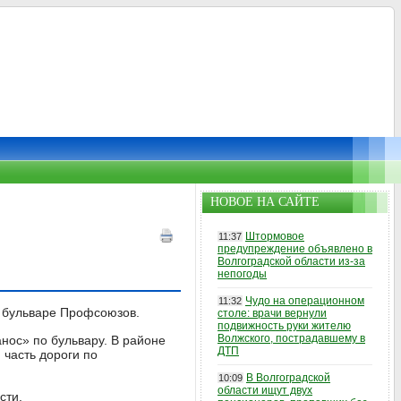
НОВОЕ НА САЙТЕ
Штормовое
11:37
предупреждение объявлено в
Волгоградской области из-за
непогоды
Чудо на операционном
11:32
а бульваре Профсоюзов.
столе: врачи вернули
подвижность руки жителю
Волжского, пострадавшему в
нос» по бульвару. В районе
ДТП
часть дороги по
В Волгоградской
10:09
области ищут двух
сти.