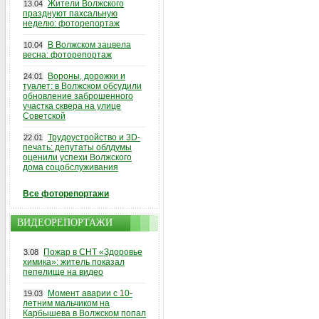
Жители Волжского
13.04
празднуют пахсальную
неделю: фоторепортаж
В Волжском зацвела
10.04
весна: фоторепортаж
Вороны, дорожки и
24.01
туалет: в Волжском обсудили
обновление заброшенного
участка сквера на улице
Советской
Трудоустройство и 3D-
22.01
печать: депутаты облдумы
оценили успехи Волжского
дома соцобслуживания
Все фоторепортажи
ВИДЕОРЕПОРТАЖИ
Пожар в СНТ «Здоровье
3.08
химика»: житель показал
пепелище на видео
Момент аварии с 10-
19.03
летним мальчиком на
Карбышева в Волжском попал