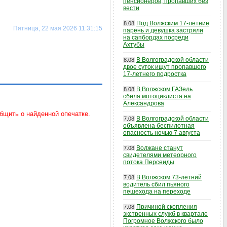
пенсионеров, пропавших без
вести
Под Волжским 17-летние
8.08
Пятница, 22 мая 2026 11:31:15
парень и девушка застряли
на сапбордах посреди
Ахтубы
В Волгоградской области
8.08
двое суток ищут пропавшего
17-летнего подростка
В Волжском ГАЗель
8.08
сбила мотоциклиста на
Александрова
В Волгоградской области
7.08
объявлена беспилотная
опасность ночью 7 августа
Волжане станут
7.08
свидетелями метеорного
потока Персеиды
В Волжском 73-летний
7.08
водитель сбил пьяного
пешехода на переходе
Причиной скопления
7.08
экстренных служб в квартале
Погромное Волжского было