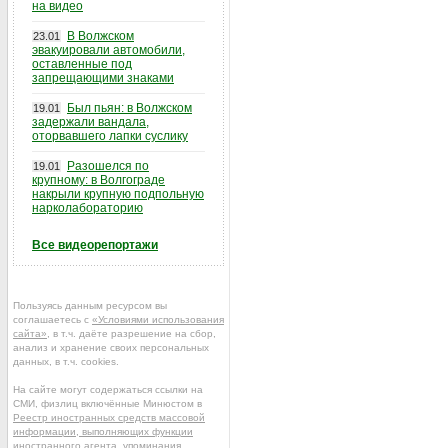
на видео
В Волжском
23.01
эвакуировали автомобили,
оставленные под
запрещающими знаками
Был пьян: в Волжском
19.01
задержали вандала,
оторвавшего лапки суслику
Разошелся по
19.01
крупному: в Волгограде
накрыли крупную подпольную
нарколабораторию
Все видеорепортажи
Пользуясь данным ресурсом вы
соглашаетесь с
«Условиями использования
сайта»
, в т.ч. даёте разрешение на сбор,
анализ и хранение своих персональных
данных, в т.ч. cookies.
На сайте могут содержаться ссылки на
СМИ, физлиц включённые Минюстом в
Реестр иностранных средств массовой
информации, выполняющих функции
иностранного агента
, упоминания