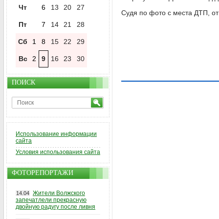
Чт
6
13
20
27
Судя по фото с места ДТП, о
Пт
7
14
21
28
Сб
1
8
15
22
29
Вс
2
9
16
23
30
ПОИСК
Использование информации
сайта
Условия использования сайта
ФОТОРЕПОРТАЖИ
Жители Волжского
14.04
запечатлели прекрасную
двойную радугу после ливня