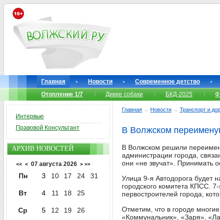
Главная
Новости
Современное детство
Отопление 1/7
Дикие собаки
БКД-2025
Ф
Главная
→
Новости
→
Транспорт и до
Интервью
Правовой Консультант
В Волжском переимену
В Волжском решили переимено
АРХИВ НОВОСТЕЙ
администрации города, связ
они «не звучат». Принимать 
07 августа 2026
<<
<
>
>>
Пн
3
10
17
24
31
Улица 9-я Автодорога будет 
городского комитета КПСС. 7
Вт
4
11
18
25
первостроителей города, кот
Отметим, что в городе многи
Ср
5
12
19
26
«Коммунальник», «Заря», «Ла