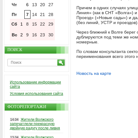
Чт
6
13
20
27
Причем в одних случаях улица
Линия» (как в СНТ «Волга») 
Пт
7
14
21
28
Проезд» («Новые сады») и да
(без линий, УСТР и проездов)
Сб
1
8
15
22
29
Через ближний к Волге берег
Вс
2
9
16
23
30
дублируются под теми же номе
номерные.
ПОИСК
По словам консультанта сект
переименования всего этого 
Новость на карте
Использование информации
сайта
Условия использования сайта
ФОТОРЕПОРТАЖИ
Жители Волжского
14.04
запечатлели прекрасную
двойную радугу после ливня
Жители Волжского
13.04