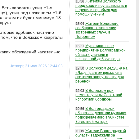
Жителям Волжского
15:36
предложили поучаствовать в
 Есть варианты улиц «1-я
переписи воробьев для
ц»), улиц под названием «1-й
помощи ученым
Волжском их будет минимум 13
друга.
Жители Волжского
15:04
сообщают о скоплении
Которые вдобавок частично
экстренных служб в
Погромном
 том, что в Волжском кварталы
Муниципальное
13:21
предприятие Волгоградской
каких обсуждений касательно
области уличили в
незаконной добыче воды
Четверг, 21 мая 2026 12:44:03
В Волжском дедушка на
12:50
«Ладе Гранте» врезался в
световую опору: пострадал
ребенок
В Волжском при
12:03
ремонте улицы Советской
испортили бордюры
В Волгоградской
10:56
области задержали мужчину,
подозреваемого в убийстве
75-летней матери
Жители Волгоградской
10:19
области задолжали за