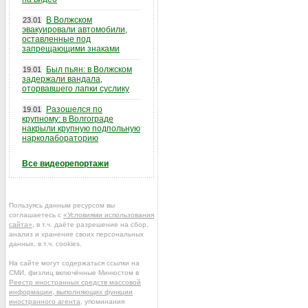
В Волжском
23.01
эвакуировали автомобили,
оставленные под
запрещающими знаками
Был пьян: в Волжском
19.01
задержали вандала,
оторвавшего лапки суслику
Разошелся по
19.01
крупному: в Волгограде
накрыли крупную подпольную
нарколабораторию
Все видеорепортажи
Пользуясь данным ресурсом вы
соглашаетесь с
«Условиями использования
сайта»
, в т.ч. даёте разрешение на сбор,
анализ и хранение своих персональных
данных, в т.ч. cookies.
На сайте могут содержаться ссылки на
СМИ, физлиц включённые Минюстом в
Реестр иностранных средств массовой
информации, выполняющих функции
иностранного агента
, упоминания