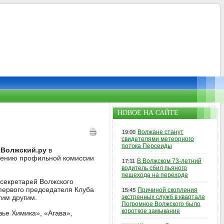
НОВОЕ НА САЙТЕ
Волжане станут
19:00
свидетелями метеорного
потока Персеиды
и
Волжский.ру
в
мнению профильной комиссии
В Волжском 73-летний
17:11
.
водитель сбил пьяного
пешехода на переходе
 секретарей Волжского
первого председателя Клуба
Причиной скопления
15:45
гим другим.
экстренных служб в квартале
Погромное Волжского было
короткое замыкание
ье Химика», «Агава»,