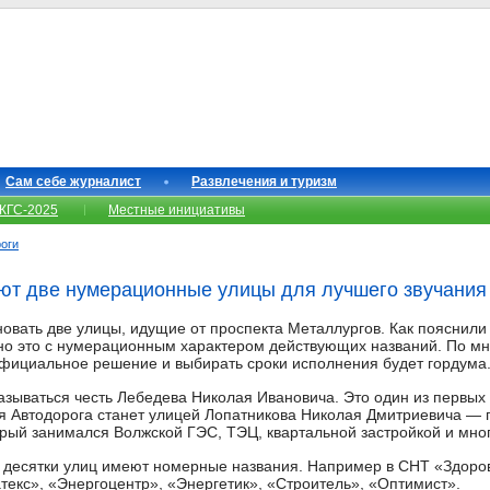
Сам себе журналист
Развлечения и туризм
КГС-2025
Местные инициативы
роги
ют две нумерационные улицы для лучшего звучания
вать две улицы, идущие от проспекта Металлургов. Как пояснил
ано это с нумерационным характером действующих названий. По 
официальное решение и выбирать сроки исполнения будет гордума
называться честь Лебедева Николая Ивановича. Это один из первых
-я Автодорога станет улицей Лопатникова Николая Дмитриевича — 
орый занимался Волжской ГЭС, ТЭЦ, квартальной застройкой и мно
е десятки улиц имеют номерные названия. Например в СНТ «Здоров
текс», «Энергоцентр», «Энергетик», «Строитель», «Оптимист».