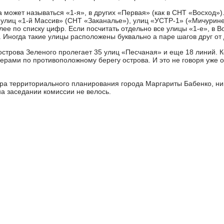
 может называться «1-я», в других «Первая» (как в СНТ «Восход»).
и улиц «1-й Массив» (СНТ «Заканалье»), улиц «УСТР-1» («Мичурине
лее по списку цифр. Если посчитать отдельно все улицы «1-е», в 
. Иногда такие улицы расположены буквально а паре шагов друг от 
 острова Зеленого пролегает 35 улиц «Песчаная» и еще 18 линий. 
рами по противоположному берегу острова. И это не говоря уже о
ора территориального планирования города Маргариты Бабенко, ни
на заседании комиссии не велось.