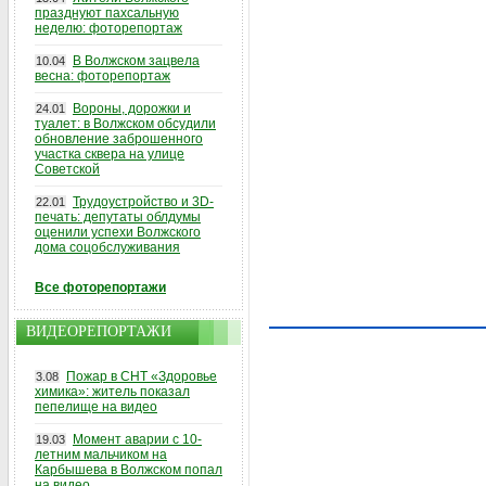
празднуют пахсальную
неделю: фоторепортаж
В Волжском зацвела
10.04
весна: фоторепортаж
Вороны, дорожки и
24.01
туалет: в Волжском обсудили
обновление заброшенного
участка сквера на улице
Советской
Трудоустройство и 3D-
22.01
печать: депутаты облдумы
оценили успехи Волжского
дома соцобслуживания
Все фоторепортажи
ВИДЕОРЕПОРТАЖИ
Пожар в СНТ «Здоровье
3.08
химика»: житель показал
пепелище на видео
Момент аварии с 10-
19.03
летним мальчиком на
Карбышева в Волжском попал
на видео