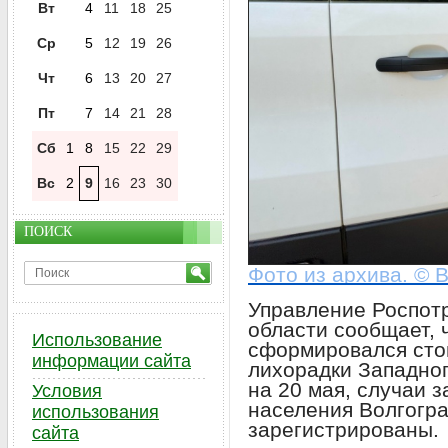
Вт
4
11
18
25
Ср
5
12
19
26
Чт
6
13
20
27
Пт
7
14
21
28
Сб
1
8
15
22
29
Вс
2
9
16
23
30
ПОИСК
Фото из архива. © 
Управление Роспот
области сообщает, 
Использование
сформировался сто
информации сайта
лихорадки Западног
на 20 мая, случаи 
Условия
населения Волгогра
использования
зарегистрированы.
сайта