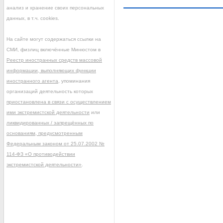
анализ и хранение своих персональных
данных, в т.ч. cookies.
На сайте могут содержаться ссылки на
СМИ, физлиц включённые Минюстом в
Реестр иностранных средств массовой
информации, выполняющих функции
иностранного агента
, упоминания
организаций деятельность которых
приостановлена в связи с осуществлением
ими экстремистской деятельности
или
ликвидированных / запрещённых по
основаниям, предусмотренным
Федеральным законом от 25.07.2002 №
114-ФЗ «О противодействии
экстремистской деятельности»
.