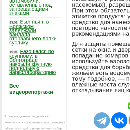
автомобили,
насекомых), разре
оставленные под
запрещающими
При этом обязатель
знаками
этикетке продукта:
средство для нанес
Был пьян: в
19.01
Волжском
повторно наносите 
задержали
рекомендациями на 
вандала,
оторвавшего лапки
суслику
Для защиты помеще
сетки на окна и две
Разошелся по
19.01
попадание комаров
крупному: в
Волгограде
используйте аэрозо
накрыли крупную
средства для борьб
подпольную
жильём есть водоём
нарколабораторию
тому подобное, — п
влажные места служ
Все
откладывания яиц 
видеорепортажи
Пользуясь данным ресурсом вы
соглашаетесь с
«Условиями использования
сайта»
, в т.ч. даёте разрешение на сбор,