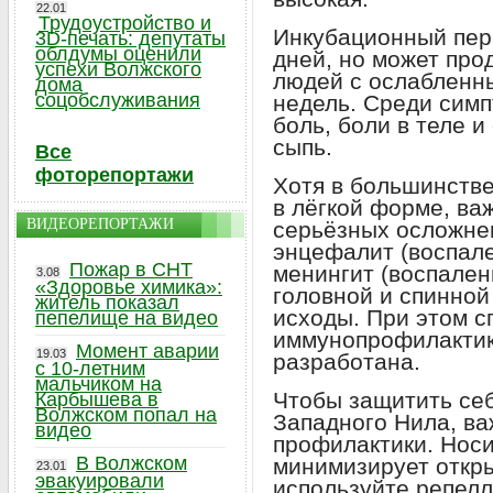
22.01
Трудоустройство и
Инкубационный пери
3D-печать: депутаты
облдумы оценили
дней, но может прод
успехи Волжского
людей с ослабленн
дома
соцобслуживания
недель. Среди симп
боль, боли в теле и
сыпь.
Все
фоторепортажи
Хотя в большинстве
в лёгкой форме, ва
ВИДЕОРЕПОРТАЖИ
серьёзных осложнен
энцефалит (воспале
Пожар в СНТ
менингит (воспале
3.08
«Здоровье химика»:
головной и спинной
житель показал
исходы. При этом 
пепелище на видео
иммунопрофилактик
Момент аварии
19.03
разработана.
с 10-летним
мальчиком на
Чтобы защитить себ
Карбышева в
Волжском попал на
Западного Нила, в
видео
профилактики. Носи
В Волжском
минимизирует откры
23.01
эвакуировали
используйте репелл