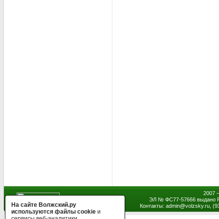
2007 
ЭЛ № ФС77-57666 выдано Р
На сайте Волжский.ру
Контакты: admin
@
volzsky.ru, (
используются файлы cookie
и
сервисы веб-аналитики