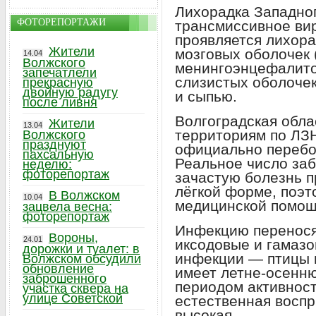
Лихорадка Западно
ФОТОРЕПОРТАЖИ
трансмиссивное ви
проявляется лихор
Жители
мозговых оболочек 
14.04
Волжского
менингоэнцефалито
запечатлели
слизистых оболочек
прекрасную
двойную радугу
и сыпью.
после ливня
Волгоградская обла
Жители
13.04
территориям по ЛЗН
Волжского
празднуют
официально перебо
пахсальную
Реальное число за
неделю:
фоторепортаж
зачастую болезнь п
лёгкой форме, поэ
В Волжском
10.04
медицинской помощ
зацвела весна:
фоторепортаж
Инфекцию переносят
Вороны,
24.01
иксодовые и гамазо
дорожки и туалет: в
инфекции — птицы 
Волжском обсудили
обновление
имеет летне‑осенню
заброшенного
периодом активност
участка сквера на
улице Советской
естественная восп
высокая.