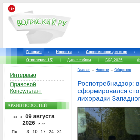
Главная
Новости
Современное детство
Отопление 1/7
Дикие собаки
БКД-2025
Ф
Главная
→
Новости
→
Общество
Интервью
Роспотребнадзор: в
Правовой
сформировался сто
Консультант
лихорадки Западно
АРХИВ НОВОСТЕЙ
09 августа
<<
<
2026
>
>>
Пн
3
10
17
24
31