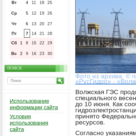
Вт
4
11
18
25
Ср
5
12
19
26
Чт
6
13
20
27
Пт
7
14
21
28
Сб
1
8
15
22
29
Вс
2
9
16
23
30
ПОИСК
Фото из архива. ©
«РусГидро» - «Вол
Волжская ГЭС прод
специального весен
Использование
до 10 июня. Как со
информации сайта
гидроэлектростанц
принято Федеральн
Условия
ресурсов.
использования
сайта
Согласно указаниям