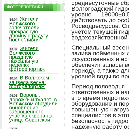
среднесуточные сб
ФОТОРЕПОРТАЖИ
Волгоградский гидр
уровне — 19000±0,5
Жители
действовать до осо
14.04
Волжского
Росводресурсов. С
запечатлели
учётом текущей гид
прекрасную
двойную радугу
водохозяйственной 
после ливня
Специальный весен
Жители
13.04
залива пойменных л
Волжского
празднуют
искусственных и ес
пахсальную
обеспечит запасы в
неделю:
фоторепортаж
период), а также 
уровней воды во вр
В Волжском
10.04
зацвела весна:
Период половодья 
фоторепортаж
ответственных и на
Вороны,
24.01
это время гидротех
дорожки и туалет: в
оборудование и пе
Волжском обсудили
обновление
повышенную нагрузк
заброшенного
специалистов в это
участка сквера на
улице Советской
безопасность гидро
надёжную работу о