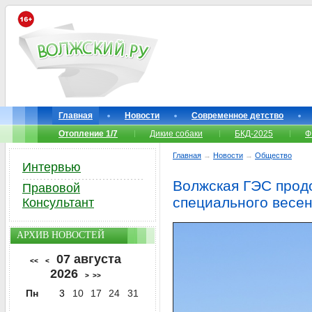
Главная
Новости
Современное детство
Отопление 1/7
Дикие собаки
БКД-2025
Ф
Главная
→
Новости
→
Общество
Интервью
Волжская ГЭС прод
Правовой
специального весен
Консультант
АРХИВ НОВОСТЕЙ
07 августа
<<
<
2026
>
>>
Пн
3
10
17
24
31