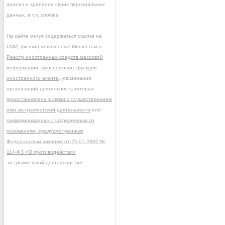
анализ и хранение своих персональных
данных, в т.ч. cookies.
На сайте могут содержаться ссылки на
СМИ, физлиц включённые Минюстом в
Реестр иностранных средств массовой
информации, выполняющих функции
иностранного агента
, упоминания
организаций деятельность которых
приостановлена в связи с осуществлением
ими экстремистской деятельности
или
ликвидированных / запрещённых по
основаниям, предусмотренным
Федеральным законом от 25.07.2002 №
114-ФЗ «О противодействии
экстремистской деятельности»
.