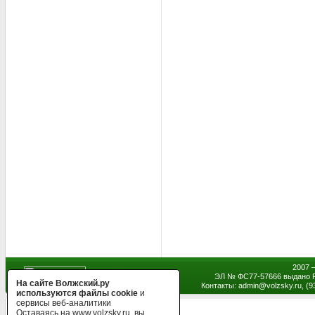
2007 
ЭЛ № ФС77-57666 выдано Р
На сайте Волжский.ру
Контакты: admin
@
volzsky.ru, (
используются файлы cookie
и
сервисы веб-аналитики
Оставаясь на www.volzsky.ru, вы