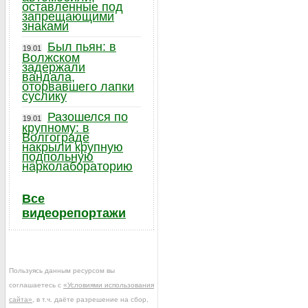
оставленные под
запрещающими
знаками
Был пьян: в
19.01
Волжском
задержали
вандала,
оторвавшего лапки
суслику
Разошелся по
19.01
крупному: в
Волгограде
накрыли крупную
подпольную
нарколабораторию
Все
видеорепортажи
Пользуясь данным ресурсом вы
соглашаетесь с
«Условиями использования
сайта»
, в т.ч. даёте разрешение на сбор,