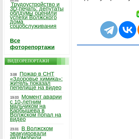
22.01
Трудоустройство и
3D-печать: депутаты
облдумы оценили
успехи Волжского
дома
соцобслуживания
Все
фоторепортажи
ВИДЕОРЕПОРТАЖИ
Пожар в СНТ
3.08
«Здоровье химика»:
житель показал
пепелище на видео
Момент аварии
19.03
с 10-летним
мальчиком на
Карбышева в
Волжском попал на
видео
В Волжском
23.01
эвакуировали
автомобили,